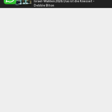
Israel-Wahlen 2026: Das ist die Knesset –
Debbie Biton
NAHER OSTEN
Das vollständige US-Iran-Memorandum im
Wortlaut
Tags
IDF
Jüdische Weisheit
Isebel
Bäume
Tischa BeAv
Angela Merkel
Knesset
Indien
Marokko
Religion
See Genezareth
Albert Bourla
Bibelprophezeiung
Nahrungsmittel
San Remo
United Hatzalah
Josefsgrab
Erdgas
Itamar Ben Gvir
belz
Copyright © 2026. Created by
Nouvello Studio