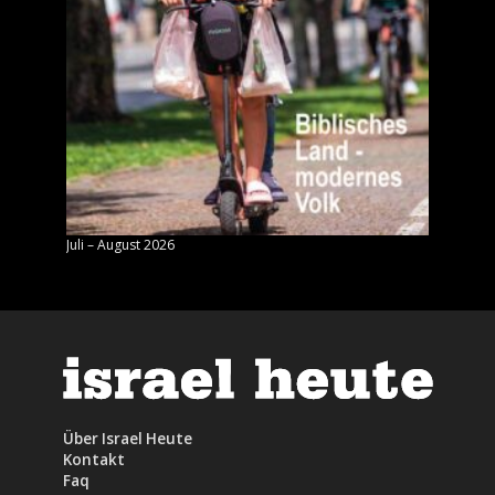
Juli – August 2026
Mai – J
Über Israel Heute
Kontakt
Faq