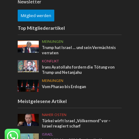
Newsletter
Mitglied werden
Top Mitgliederartikel
MEINUNGEN
Trump hat Israel … und sein Vermächtnis
verraten
KONFLIKT
Irans Ayatollahs fordern die Tötung von
Trump und Netanjahu
MEINUNGEN
Vom Pharao bis Erdogan
Meistgelesene Artikel
NAHER OSTEN
Türkei wirft Israel „Völkermord“ vor –
Israel reagiert scharf
ISRAEL