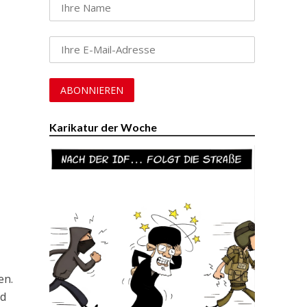
Karikatur der Woche
en.
rd