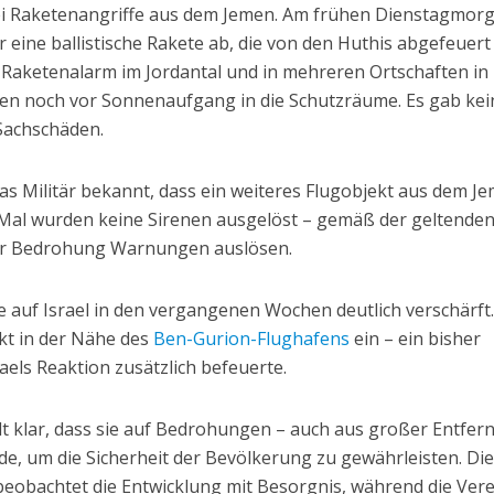
wei Raketenangriffe aus dem Jemen. Am frühen Dienstagmor
r eine ballistische Rakete ab, die von den Huthis abgefeuert
e Raketenalarm im Jordantal und in mehreren Ortschaften in
en noch vor Sonnenaufgang in die Schutzräume. Es gab kei
 Sachschäden.
s Militär bekannt, dass ein weiteres Flugobjekt aus dem J
Mal wurden keine Sirenen ausgelöst – gemäß der geltenden
ekter Bedrohung Warnungen auslösen.
e auf Israel in den vergangenen Wochen deutlich verschärft
ekt in der Nähe des
Ben-Gurion-Flughafens
ein – ein bisher
aels Reaktion zusätzlich befeuerte.
llt klar, dass sie auf Bedrohungen – auch aus großer Entfe
de, um die Sicherheit der Bevölkerung zu gewährleisten. Di
beobachtet die Entwicklung mit Besorgnis, während die Ver