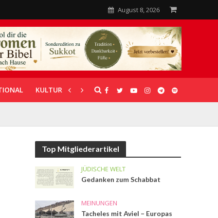
August 8, 2026
TIONAL
KULTUR
UNTERSTÜTZUNG
Top Mitgliederartikel
JÜDISCHE WELT
Gedanken zum Schabbat
MEINUNGEN
Tacheles mit Aviel – Europas