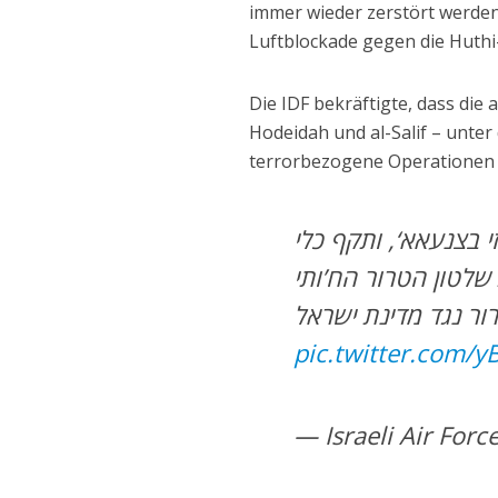
immer wieder zerstört werden“
Luftblockade gegen die Huthi
Die IDF bekräftigte, dass die
Hodeidah und al-Salif – unter
terrorbezogene Operationen 
 בצנעאא‘, ותקף כלי
שלטון הטרור הח’ותי
pic.twitter.com/y
— Israeli Air Forc