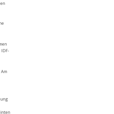
gen
ne
emen
 IDF-
. Am
rnung
e
einten