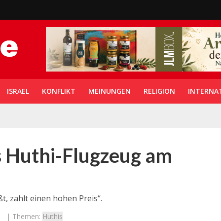
ISRAEL
KONFLIKT
MEINUNGEN
RELIGION
INTERNA
es Huthi-Flugzeug am
t, zahlt einen hohen Preis“.
| Themen:
Huthis