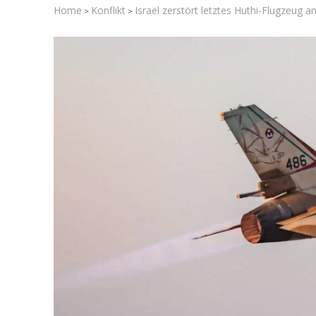
Home
Konflikt
Israel zerstört letztes Huthi-Flugzeug
>
>
Israelische
die Knesse