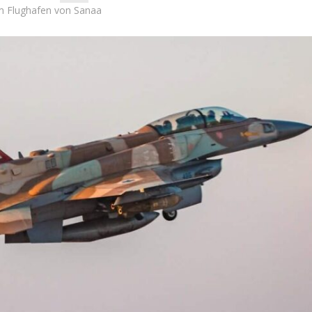
 am Flughafen von Sanaa
Israel
Israel
 Wahlen 2026: Das ist
Israelische Wahlen 2026: Das 
t – Vladimir Beliak
die Knesset – Moshe Abutb