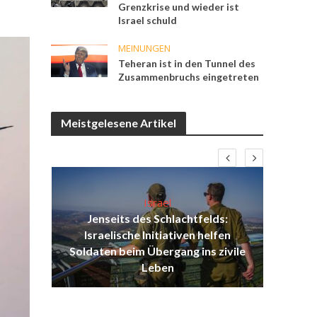
Grenzkrise und wieder ist
Israel schuld
MEINUNGEN
Teheran ist in den Tunnel des
Zusammenbruchs eingetreten
Meistgelesene Artikel
Israel
Jenseits des Schlachtfelds:
ist
Israelische Initiativen helfen
Isr
ul
Soldaten beim Übergang ins zivile
d
Leben