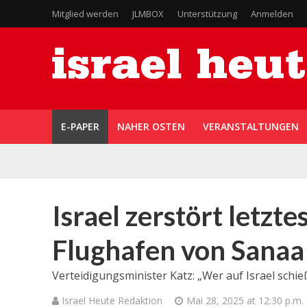
Mitglied werden
JLMBOX
Unterstützung
Anmelden
E-PAPER
NAHER OSTEN
VERANSTALTUNGEN
Israel zerstört letzt
Flughafen von Sanaa
Verteidigungsminister Katz: „Wer auf Israel schieß
Israel Heute Redaktion
Mai 28, 2025 at 12:30 p.m.