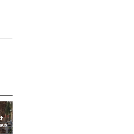
ch
 aus