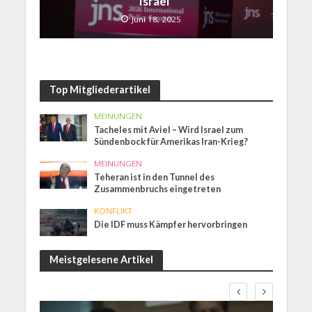
Israel“
Juni 18, 2025
Top Mitgliederartikel
MEINUNGEN
Tacheles mit Aviel – Wird Israel zum
Sündenbock für Amerikas Iran-Krieg?
MEINUNGEN
Teheran ist in den Tunnel des
Zusammenbruchs eingetreten
KONFLIKT
Die IDF muss Kämpfer hervorbringen
Meistgelesene Artikel