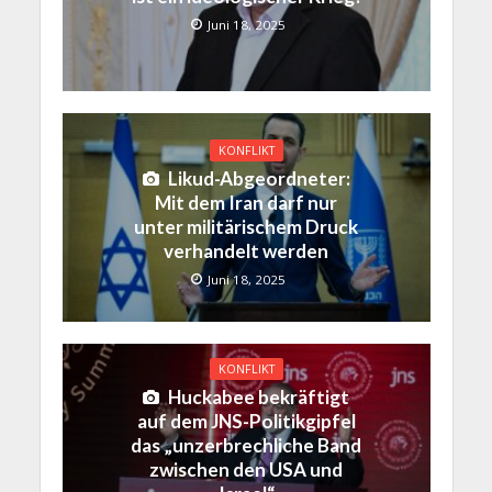
Juni 18, 2025
KONFLIKT
Likud-Abgeordneter:
Mit dem Iran darf nur
unter militärischem Druck
verhandelt werden
Juni 18, 2025
KONFLIKT
Huckabee bekräftigt
auf dem JNS-Politikgipfel
das „unzerbrechliche Band
zwischen den USA und