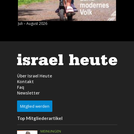
Juli – August 2026
Mai – J
Über Israel Heute
Kontakt
Faq
Newsletter
Mitglied werden
Top Mitgliederartikel
MEINUNGEN