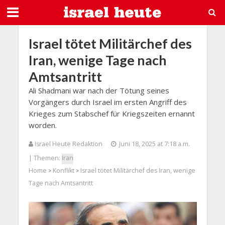
Israel tötet Militärchef des
Iran, wenige Tage nach
Amtsantritt
Ali Shadmani war nach der Tötung seines
Vorgängers durch Israel im ersten Angriff des
Krieges zum Stabschef für Kriegszeiten ernannt
worden.
Israel Heute Redaktion
Juni 18, 2025 at 7:18 a.m.
| Themen:
Iran
Home
Konflikt
Israel tötet Militärchef des Iran, wenige
>
>
Tage nach Amtsantritt