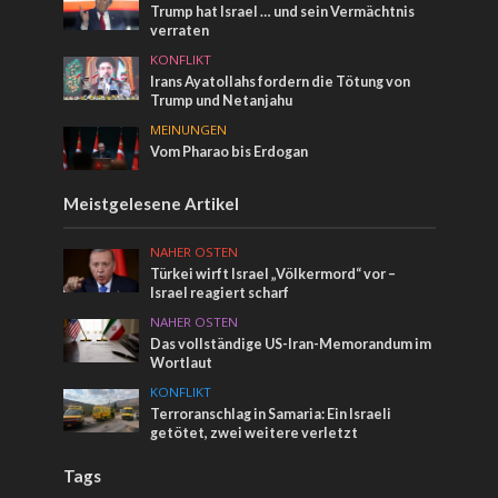
Trump hat Israel … und sein Vermächtnis
verraten
KONFLIKT
Irans Ayatollahs fordern die Tötung von
Trump und Netanjahu
MEINUNGEN
Vom Pharao bis Erdogan
Meistgelesene Artikel
NAHER OSTEN
Türkei wirft Israel „Völkermord“ vor –
Israel reagiert scharf
NAHER OSTEN
Das vollständige US-Iran-Memorandum im
Wortlaut
KONFLIKT
Terroranschlag in Samaria: Ein Israeli
getötet, zwei weitere verletzt
Tags