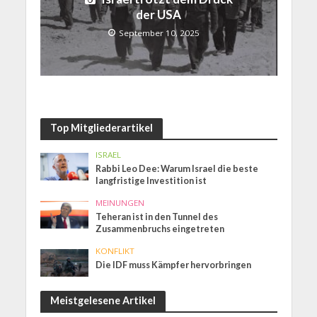
der USA
September 10, 2025
Top Mitgliederartikel
ISRAEL
Rabbi Leo Dee: Warum Israel die beste
langfristige Investition ist
MEINUNGEN
Teheran ist in den Tunnel des
Zusammenbruchs eingetreten
KONFLIKT
Die IDF muss Kämpfer hervorbringen
Meistgelesene Artikel