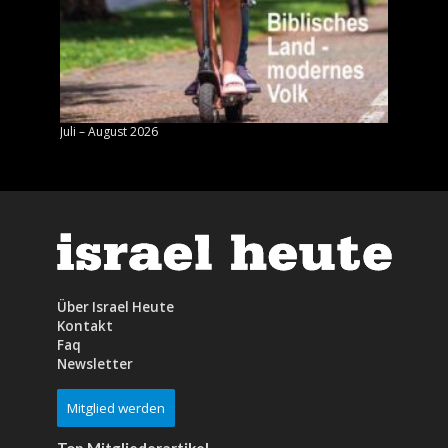
Juli – August 2026
Mai – J
Über Israel Heute
Kontakt
Faq
Newsletter
Mitglied werden
Top Mitgliederartikel