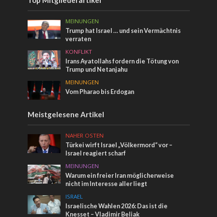
MEINUNGEN
Trump hat Israel … und sein Vermächtnis
verraten
KONFLIKT
Irans Ayatollahs fordern die Tötung von
Trump und Netanjahu
MEINUNGEN
Vom Pharao bis Erdogan
Meistgelesene Artikel
NAHER OSTEN
Türkei wirft Israel „Völkermord“ vor –
Israel reagiert scharf
MEINUNGEN
Warum ein freier Iran möglicherweise
nicht im Interesse aller liegt
ISRAEL
Israelische Wahlen 2026: Das ist die
Knesset – Vladimir Beliak