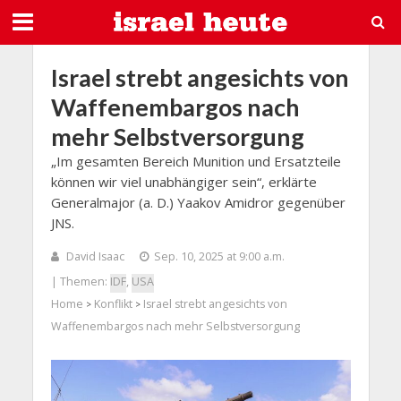
Israel strebt angesichts von
Waffenembargos nach
mehr Selbstversorgung
„Im gesamten Bereich Munition und Ersatzteile
können wir viel unabhängiger sein“, erklärte
Generalmajor (a. D.) Yaakov Amidror gegenüber
JNS.
David Isaac
Sep. 10, 2025 at 9:00 a.m.
| Themen:
IDF
,
USA
Home
Konflikt
Israel strebt angesichts von
>
>
Waffenembargos nach mehr Selbstversorgung