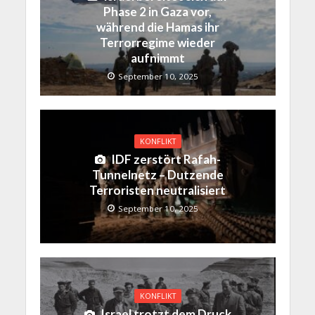
Phase 2 in Gaza vor,
während die Hamas ihr
Terrorregime wieder
aufnimmt
September 10, 2025
KONFLIKT
IDF zerstört Rafah-
Tunnelnetz – Dutzende
Terroristen neutralisiert
September 10, 2025
KONFLIKT
Israel trotzt dem Druck