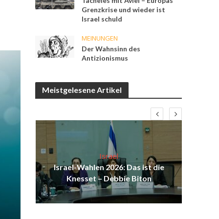
Tacheles mit Aviel – Europas
Grenzkrise und wieder ist
Israel schuld
MEINUNGEN
Der Wahnsinn des
Antizionismus
Meistgelesene Artikel
Israel
Israel-Wahlen 2026: Das ist die
H
Knesset – Debbie Biton