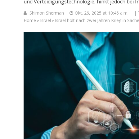
und Verteidigungstechnologie, hinkt jedoch bei In
Shimon Sherman
Okt. 26, 2025 at 10:46 a.m.
| 
Home
Israel
Israel holt nach zwei Jahren Krieg in Sache
>
>
Neue UNI
Hungervor