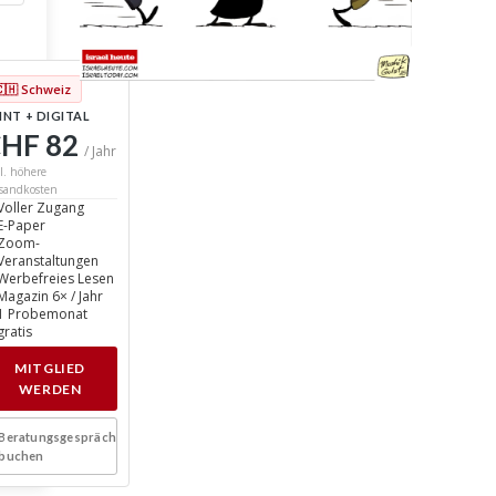
🇨🇭 Schweiz
INT + DIGITAL
HF 82
/ Jahr
l. höhere
sandkosten
Voller Zugang
E-Paper
Zoom-
Veranstaltungen
Werbefreies Lesen
Magazin 6× / Jahr
1 Probemonat
gratis
MITGLIED
WERDEN
Beratungsgespräch
buchen