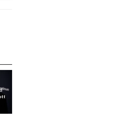
d
ott