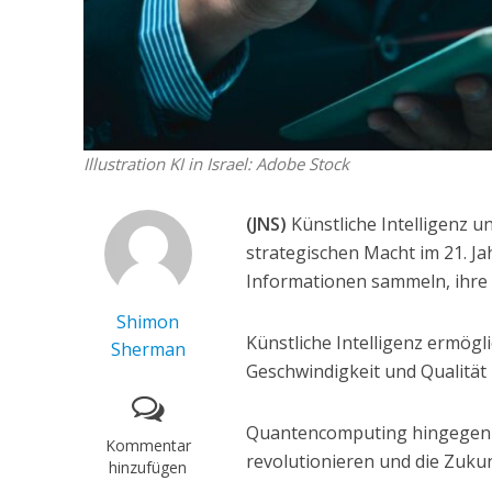
Illustration KI in Israel: Adobe Stock
(JNS)
Künstliche Intelligenz 
strategischen Macht im 21. Ja
Informationen sammeln, ihre 
Shimon
Künstliche Intelligenz ermögl
Sherman
Geschwindigkeit und Qualität
Quantencomputing hingegen d
Kommentar
revolutionieren und die Zukun
hinzufügen