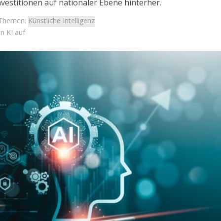
vestitionen auf nationaler Ebene hinterher.
Themen:
Künstliche Intelligenz
n KI auf
Konflikt
Meinungen
CEF-Daten stellen
Eine Alternative zur Zwei-
würfe gegen Israel
Staaten-Lösung
infrage