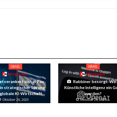
ISRAEL
ISRAEL
Mitglieder
Mitglieder
el verankert sich in Pax
Rabbiner besorgt: Wir
 ein strategischer Sprung
Künstliche Intelligenz ein G
e globale KI-Wirtschaft
werden?
Oktober 26, 2025
Oktober 26, 2025