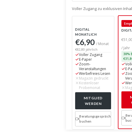
Voller Zugang zu exklusiven Inh
Empf
DIGITAL
DIGIT
MONATLICH
€6,90
€51,0
/ Monat
/ Jahr
€82,80 jährlich
Voller Zugang
38% E
E-Paper
€31,8
Zoom-
Vol
Veranstaltungen
E-P
Werbefreies Lesen
Zo
Magazin gedruckt
Ver
Kostenloser
Wer
Probemonat
Mag
MITGLIED
WERDEN
Ber
Beratungsgespräch
buc
buchen