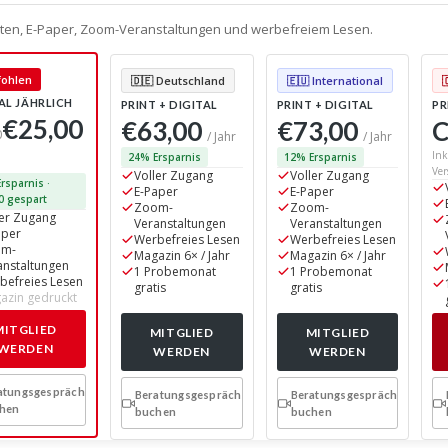
alten, E-Paper, Zoom-Veranstaltungen und werbefreiem Lesen.
🇩🇪 Deutschland
🇪🇺 International
ohlen
AL JÄHRLICH
PRINT + DIGITAL
PRINT + DIGITAL
PR
€25,00
€63,00
€73,00
C
0
/ Jahr
/ Jahr
Ink
24% Ersparnis
12% Ersparnis
Ver
Voller Zugang
Voller Zugang
rsparnis ·
E-Paper
E-Paper
0 gespart
Zoom-
Zoom-
ler Zugang
Veranstaltungen
Veranstaltungen
aper
Werbefreies Lesen
Werbefreies Lesen
om-
Magazin 6× / Jahr
Magazin 6× / Jahr
anstaltungen
1 Probemonat
1 Probemonat
befreies Lesen
gratis
gratis
azin gedruckt
MITGLIED
MITGLIED
MITGLIED
WERDEN
WERDEN
WERDEN
atungsgespräch
Beratungsgespräch
Beratungsgespräch
hen
buchen
buchen