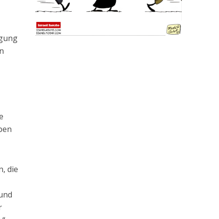
igung
en
e
eben
, die
 und
r