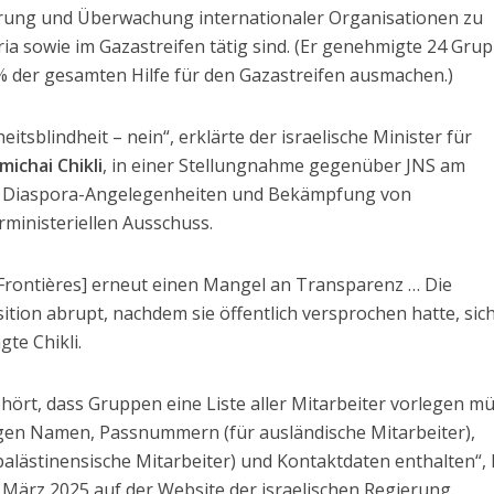
ierung und Überwachung internationaler Organisationen zu
ria sowie im Gazastreifen tätig sind. (Er genehmigte 24 Gru
% der gesamten Hilfe für den Gazastreifen ausmachen.)
eitsblindheit – nein“, erklärte der israelische Minister für
michai Chikli
, in einer Stellungnahme gegenüber JNS am
ür Diaspora-Angelegenheiten und Bekämpfung von
rministeriellen Ausschuss.
 Frontières] erneut einen Mangel an Transparenz … Die
ition abrupt, nachdem sie öffentlich versprochen hatte, sic
gte Chikli.
hört, dass Gruppen eine Liste aller Mitarbeiter vorlegen m
digen Namen, Passnummern (für ausländische Mitarbeiter),
alästinensische Mitarbeiter) und Kontaktdaten enthalten“, 
9. März 2025 auf der Website der israelischen Regierung