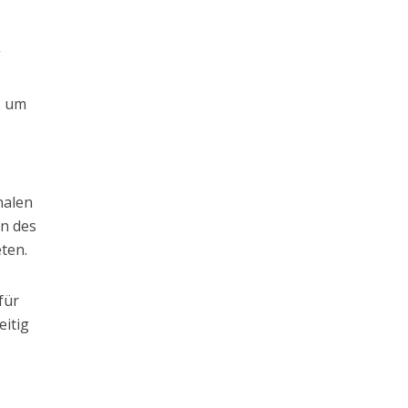
“
, um
m
nalen
en des
ten.
für
eitig