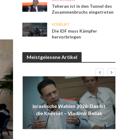
Teheran ist in den Tunnel des
Zusammenbruchs eingetreten
KONFLIKT
Die IDF muss Kämpfer
hervorbringen
Meistgelesene Artikel
Israel
aus
Israelische Wahlen 2026: Das ist
Isr
au
die Knesset – Vladimir Beliak
d