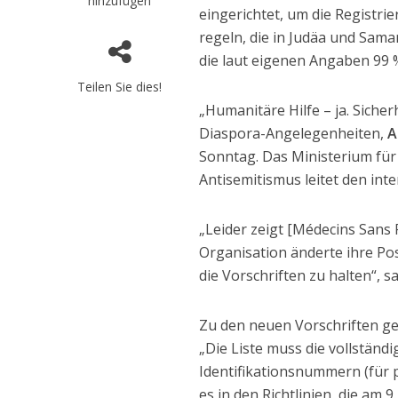
hinzufügen
eingerichtet, um die Registr
regeln, die in Judäa und Sama
die laut eigenen Angaben 99 
Teilen Sie dies!
„Humanitäre Hilfe – ja. Sicherh
Diaspora-Angelegenheiten,
A
Sonntag. Das Ministerium f
Antisemitismus leitet den inte
„Leider zeigt [Médecins Sans
Organisation änderte ihre Pos
die Vorschriften zu halten“, sa
Zu den neuen Vorschriften ge
„Die Liste muss die vollstän
Identifikationsnummern (für p
es in den Richtlinien, die am 