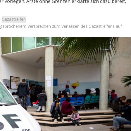
r vorlegen. Ärzte ohne Grenzen erklärte sich dazu bereit,
:
Gazastreifen
h gebrochenem Versprechen zum Verlassen des Gazastreifens auf
Israel
Israel
 Wahlen 2026: Das ist
Neue Studie: Auswanderung 
et – Moshe Abutbul
Israel erreicht Rekordnive