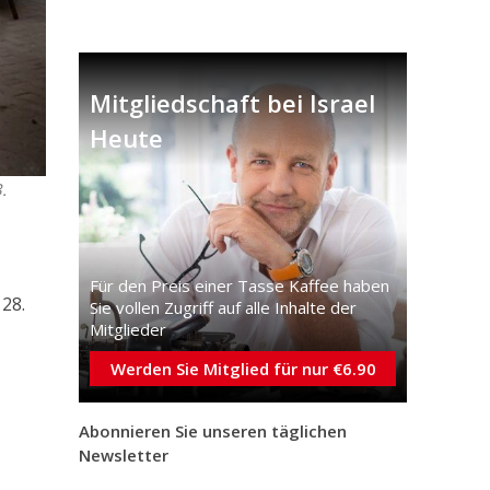
Mitgliedschaft bei Israel
Heute
.
Für den Preis einer Tasse Kaffee haben
 28.
Sie vollen Zugriff auf alle Inhalte der
Mitglieder
Werden Sie Mitglied für nur €6.90
Abonnieren Sie unseren täglichen
Newsletter