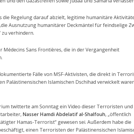
llen und den Gazastreifen sowie Judäa und Samaria verlassen
 die Regelung darauf abzielt, legitime humanitäre Aktivität
 „die Ausnutzung humanitärer Deckmäntel für feindselige Z
“ zu verhindern.
ür Médecins Sans Frontières, die in der Vergangenheit
n.
kumentierte Fälle von MSF-Aktivisten, die direkt in Terror
 Palästinensischen Islamischen Dschihad verwickelt waren
rium twitterte am Sonntag ein Video dieser Terroristen und
tarbeiter,
Nasser Hamdi Abdelatif al-Shalfouh
, „öffentlich
stätigter Hamas-Terrorist“ gewesen sei. Außerdem habe die
eschäftigt, einen Terroristen der Palästinensischen Islami