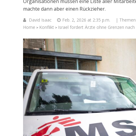
Organisationen müssen eine Liste aller Mitarbeite
machte dann aber einen Rückzieher.
David Isaac
Feb. 2, 2026 at 2:35 p.m.
| Themen
Home
Konflikt
Israel fordert Ärzte ohne Grenzen nac
>
>
Israelische
die Kness