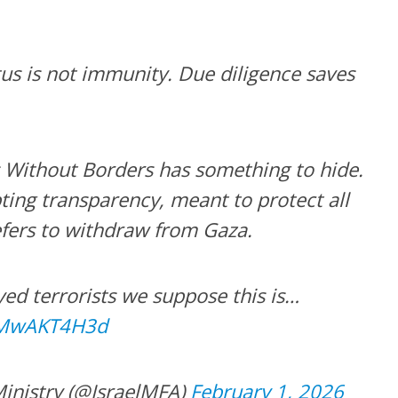
us is not immunity. Due diligence saves
 Without Borders has something to hide.
ting transparency, meant to protect all
fers to withdraw from Gaza.
ed terrorists we suppose this is…
/gMwAKT4H3d
Ministry (@IsraelMFA)
February 1, 2026