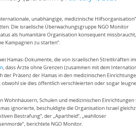
nternationale, unabhängige, medizinische Hilfsorganisation
tritten. Die israelische Überwachungsgruppe NGO Monitor
Status als humanitäre Organisation konsequent missbraucht
sche Kampagnen zu starten“.
ei Hamas-Dokumente, die von israelischen Streitkräften i
en
, dass Ärzte ohne Grenzen (zusammen mit dem Internatio
h der Präsenz der Hamas in den medizinischen Einrichtung
obwohl sie dies öffentlich verschleierten oder sogar leugne
 Wohnhäusern, Schulen und medizinischen Einrichtungen 
as ignorierte, beschuldigte die Organisation Israel gleichz
ktiven Bestrafung“, der „Apartheid“, „wahlloser
enmorde“, berichtete NGO Monitor.