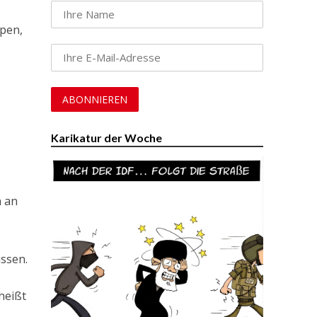
ppen,
Karikatur der Woche
h an
üssen.
heißt