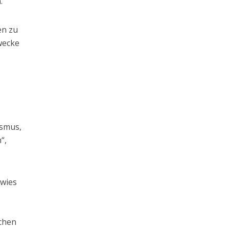
.“
en zu
wecke
ismus,
“,
 wies
schen