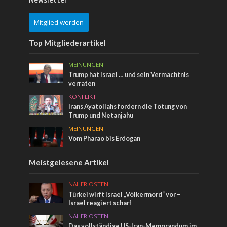
Mitglied werden
Top Mitgliederartikel
MEINUNGEN
Trump hat Israel … und sein Vermächtnis
verraten
KONFLIKT
Irans Ayatollahs fordern die Tötung von
Trump und Netanjahu
MEINUNGEN
Vom Pharao bis Erdogan
Meistgelesene Artikel
NAHER OSTEN
Türkei wirft Israel „Völkermord“ vor –
Israel reagiert scharf
NAHER OSTEN
Das vollständige US-Iran-Memorandum im