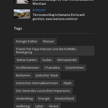
Wortlaut
KONFLIKT
Terroranschlag in Samaria: Ein Israeli
getötet, zwei weitere verletzt
Tags
Königin Esther
Wasser
Pastor Per Faye-Hansen und die KARMEL-
Bewegung
Bahai-Garten
Sudan
Klimawandel
Großbritannien
Chanukka
Golanhöhen
Beduinen
Jüdischer Staat
Iranisches Atomabkommen
Alijah
Der Geist des russischen Imperiums
Gedenktag
Energie
Deutschland
weltkrieg
cyber
Hineni