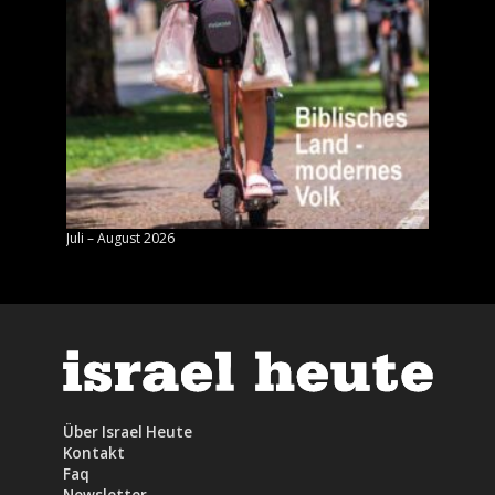
Juli – August 2026
Mai – J
Über Israel Heute
Kontakt
Faq
Newsletter