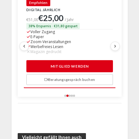
🇩🇪 Deut
Empfohlen
DIGITAL JÄHRLICH
PRINT + D
€25,00
€63,
€51,00
/ Jahr
38% Ersparnis · €31,80 gespart
24% Erspar
Voller Zugang
Voller Z
E-Paper
E-Paper
Zoom-Veranstaltungen
Zoom-Ve
Werbefreies Lesen
Werbefre
Magazin gedruckt
Magazin 
1 Probem
MITGLIED WERDEN
Beratungsgespräch buchen
n
Vielleicht gefällt Ihnen auch