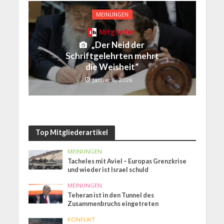
MEINUNGEN
Mitglieder
„Der Neid der
Schriftgelehrten mehrt
die Weisheit“
Januar 6, 2026
Top Mitgliederartikel
MEINUNGEN
Tacheles mit Aviel – Europas Grenzkrise
und wieder ist Israel schuld
MEINUNGEN
Teheran ist in den Tunnel des
Zusammenbruchs eingetreten
KONFLIKT