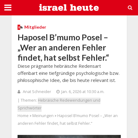
Mitglieder
Haposel B’mumo Posel –
„Wer an anderen Fehler
findet, hat selbst Fehler.“
Diese prägnante hebräische Redensart
offenbart eine tiefgründige psychologische bzw.
philosophische Idee, die bis heute relevant ist.
Anat Schneider
Jan. 6, 2026 at 10:30 a.m.
| Themen:
Hebräische Redewendungen und
Sprichwörter
Home
Meinungen
Haposel B’mumo Posel – „Wer an
>
>
anderen Fehler findet, hat selbst Fehler.“