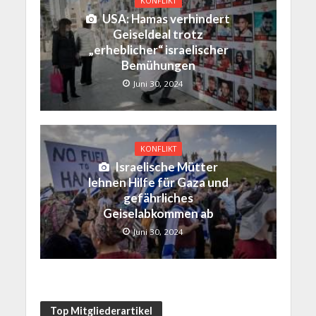
KONFLIKT
USA: Hamas verhindert
Geiseldeal trotz
„erheblicher“ israelischer
Bemühungen
Juni 30, 2024
KONFLIKT
Israelische Mütter
lehnen Hilfe für Gaza und
gefährliches
Geiselabkommen ab
Juni 30, 2024
Top Mitgliederartikel