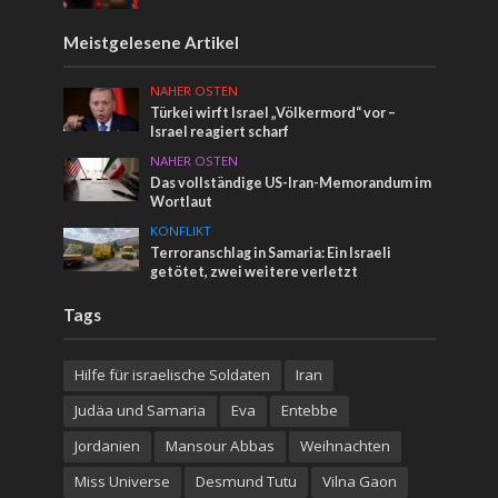
Meistgelesene Artikel
NAHER OSTEN
Türkei wirft Israel „Völkermord“ vor –
Israel reagiert scharf
NAHER OSTEN
Das vollständige US-Iran-Memorandum im
Wortlaut
KONFLIKT
Terroranschlag in Samaria: Ein Israeli
getötet, zwei weitere verletzt
Tags
Hilfe für israelische Soldaten
Iran
Judäa und Samaria
Eva
Entebbe
Jordanien
Mansour Abbas
Weihnachten
Miss Universe
Desmund Tutu
Vilna Gaon