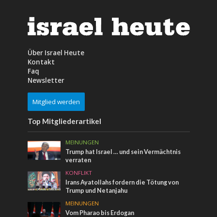
Über Israel Heute
Kontakt
Faq
Newsletter
Mitglied werden
Top Mitgliederartikel
MEINUNGEN
Trump hat Israel … und sein Vermächtnis
verraten
KONFLIKT
Irans Ayatollahs fordern die Tötung von
Trump und Netanjahu
MEINUNGEN
Vom Pharao bis Erdogan