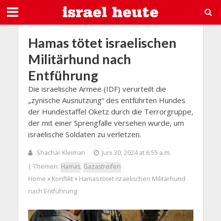
Hamas tötet israelischen
Militärhund nach
Entführung
Die israelische Armee (IDF) verurteilt die
„zynische Ausnutzung“ des entführten Hundes
der Hundestaffel Oketz durch die Terrorgruppe,
der mit einer Sprengfalle versehen wurde, um
israelische Soldaten zu verletzen.
Shachar Kleiman
Juni 30, 2024 at 6:55 a.m.
| Themen:
Hamas
,
Gazastreifen
Home
Konflikt
Hamas tötet israelischen Militärhund
>
>
nach Entführung