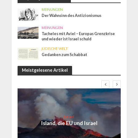
MEINUNGEN
Der Wahnsinn des Antizionismus
MEINUNGEN
Tacheles mit Aviel – Europas Grenzkrise
und wieder ist Israel schuld
JÜDISCHE WELT
Gedanken zum Schabbat
Meistgelesene Artikel
Israel
Island, die EU und Israel