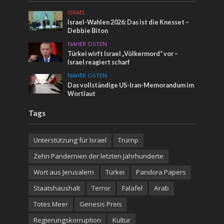
ISRAEL
Israel-Wahlen 2026: Das ist die Knesset –
Debbie Biton
NAHER OSTEN
Türkei wirft Israel „Völkermord“ vor –
Israel reagiert scharf
NAHER OSTEN
Das vollständige US-Iran-Memorandum im
Wortlaut
Tags
Unterstützung für Israel
Trump
Zehn Pandemien der letzten Jahrhunderte
Wort aus Jerusalem
Türkei
Pandora Papers
Staatshaushalt
Terror
Falafel
Arab
Totes Meer
Genesis Preis
Regierungskorruption
Kultur