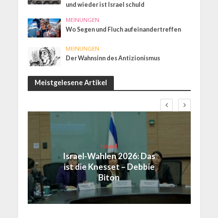
und wieder ist Israel schuld
MEINUNGEN
Wo Segen und Fluch aufeinandertreffen
MEINUNGEN
Der Wahnsinn des Antizionismus
Meistgelesene Artikel
Israel
Israel-Wahlen 2026: Das
ist die Knesset – Debbie
Biton