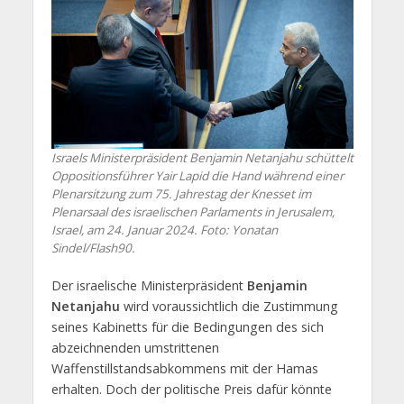
Israels Ministerpräsident Benjamin Netanjahu schüttelt
Oppositionsführer Yair Lapid die Hand während einer
Plenarsitzung zum 75. Jahrestag der Knesset im
Plenarsaal des israelischen Parlaments in Jerusalem,
Israel, am 24. Januar 2024. Foto: Yonatan
Sindel/Flash90.
Der israelische Ministerpräsident
Benjamin
Netanjahu
wird voraussichtlich die Zustimmung
seines Kabinetts für die Bedingungen des sich
abzeichnenden umstrittenen
Waffenstillstandsabkommens mit der Hamas
erhalten. Doch der politische Preis dafür könnte