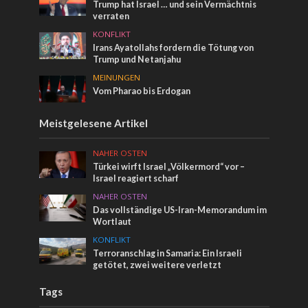
Trump hat Israel … und sein Vermächtnis
verraten
KONFLIKT
Irans Ayatollahs fordern die Tötung von
Trump und Netanjahu
MEINUNGEN
Vom Pharao bis Erdogan
Meistgelesene Artikel
NAHER OSTEN
Türkei wirft Israel „Völkermord“ vor –
Israel reagiert scharf
NAHER OSTEN
Das vollständige US-Iran-Memorandum im
Wortlaut
KONFLIKT
Terroranschlag in Samaria: Ein Israeli
getötet, zwei weitere verletzt
Tags