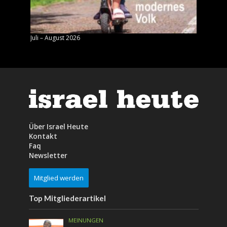
Juli – August 2026
Mai – J
Über Israel Heute
Kontakt
Faq
Newsletter
Mitglied werden
Top Mitgliederartikel
MEINUNGEN