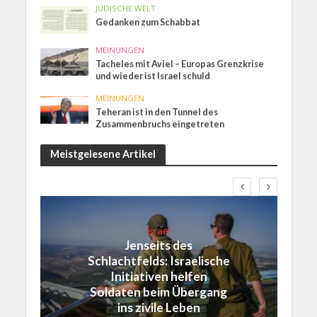
JÜDISCHE WELT
Gedanken zum Schabbat
MEINUNGEN
Tacheles mit Aviel – Europas Grenzkrise
und wieder ist Israel schuld
MEINUNGEN
Teheran ist in den Tunnel des
Zusammenbruchs eingetreten
Meistgelesene Artikel
Israel
Jenseits des
Schlachtfelds: Israelische
Initiativen helfen
Soldaten beim Übergang
ins zivile Leben