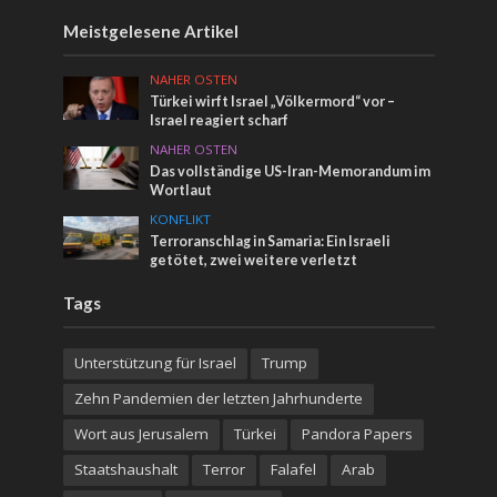
Meistgelesene Artikel
NAHER OSTEN
Türkei wirft Israel „Völkermord“ vor –
Israel reagiert scharf
NAHER OSTEN
Das vollständige US-Iran-Memorandum im
Wortlaut
KONFLIKT
Terroranschlag in Samaria: Ein Israeli
getötet, zwei weitere verletzt
Tags
Unterstützung für Israel
Trump
Zehn Pandemien der letzten Jahrhunderte
Wort aus Jerusalem
Türkei
Pandora Papers
Staatshaushalt
Terror
Falafel
Arab