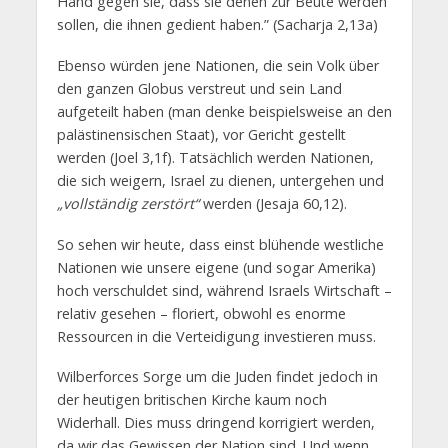
Hand gegen sie, dass sie denen zur Beute werden
sollen, die ihnen gedient haben.” (Sacharja 2,13a)
Ebenso würden jene Nationen, die sein Volk über
den ganzen Globus verstreut und sein Land
aufgeteilt haben (man denke beispielsweise an den
palästinensischen Staat), vor Gericht gestellt
werden (Joel 3,1f). Tatsächlich werden Nationen,
die sich weigern, Israel zu dienen, untergehen und
„vollständig zerstört“
werden (Jesaja 60,12).
So sehen wir heute, dass einst blühende westliche
Nationen wie unsere eigene (und sogar Amerika)
hoch verschuldet sind, während Israels Wirtschaft –
relativ gesehen – floriert, obwohl es enorme
Ressourcen in die Verteidigung investieren muss.
Wilberforces Sorge um die Juden findet jedoch in
der heutigen britischen Kirche kaum noch
Widerhall. Dies muss dringend korrigiert werden,
da wir das Gewissen der Nation sind. Und wenn