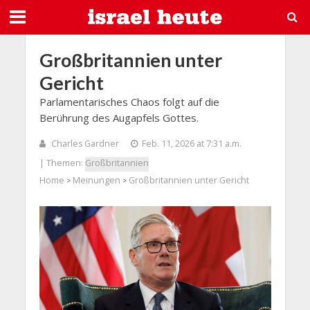
Großbritannien unter
Gericht
Parlamentarisches Chaos folgt auf die
Berührung des Augapfels Gottes.
Charles Gardner
Feb. 11, 2026 at 7:31 a.m.
| Themen:
Großbritannien
Home
Meinungen
Großbritannien unter Gericht
>
>