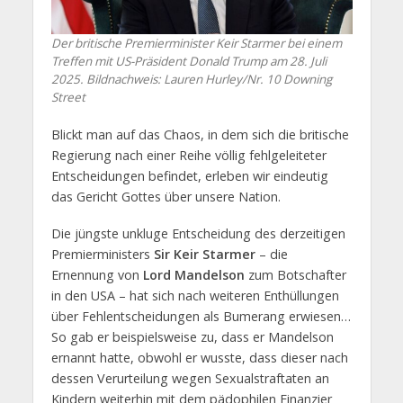
Der britische Premierminister Keir Starmer bei einem
Treffen mit US-Präsident Donald Trump am 28. Juli
2025. Bildnachweis: Lauren Hurley/Nr. 10 Downing
Street
Blickt man auf das Chaos, in dem sich die britische
Regierung nach einer Reihe völlig fehlgeleiteter
Entscheidungen befindet, erleben wir eindeutig
das Gericht Gottes über unsere Nation.
Die jüngste unkluge Entscheidung des derzeitigen
Premierministers
Sir Keir Starmer
– die
Ernennung von
Lord Mandelson
zum Botschafter
in den USA – hat sich nach weiteren Enthüllungen
über Fehlentscheidungen als Bumerang erwiesen…
So gab er beispielsweise zu, dass er Mandelson
ernannt hatte, obwohl er wusste, dass dieser nach
dessen Verurteilung wegen Sexualstraftaten an
Kindern weiterhin mit dem pädophilen Finanzier