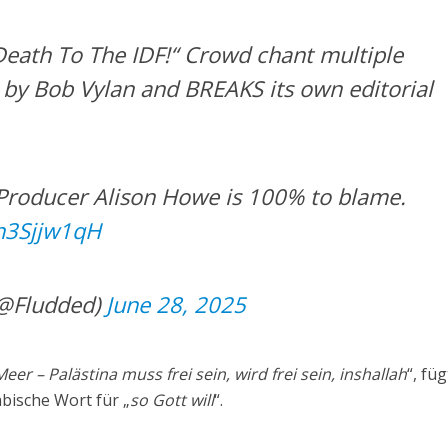
eath To The IDF!“ Crowd chant multiple
by Bob Vylan and BREAKS its own editorial
Producer Alison Howe is 100% to blame.
Bn3Sjjw1qH
(@Fludded)
June 28, 2025
eer – Palästina muss frei sein, wird frei sein, inshallah
“, fü
bische Wort für „
so Gott will
“.