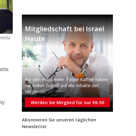
Mitgliedschaft bei Israel
Heute
media
atte.
n
Für den Preis einer Tasse Kaffee haben
Sie vollen Zugriff auf alle Inhalte der
Mitglieder
by
Werden Sie Mitglied für nur €6.90
Abonnieren Sie unseren täglichen
Newsletter