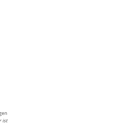
egen
r ist