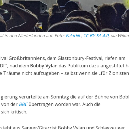
al in den Niederlanden auf. Foto:
FakirNL
,
CC BY-SA 4.0
, via Wiki
ival Großbritanniens, dem Glastonbury-Festival, riefen am
IDF“, nachdem
Bobby Vylan
das Publikum dazu angestiftet h
re Träume nicht aufzugeben – selbst wenn sie „für Zioniste
Regierung verurteilte am Sonntag die auf der Bühne von Bob
e von der
BBC
übertragen worden war. Auch die
sich kritisch.
esteht aus Sänger/Gitarrist Bobby Vylan und Schlagzeuger