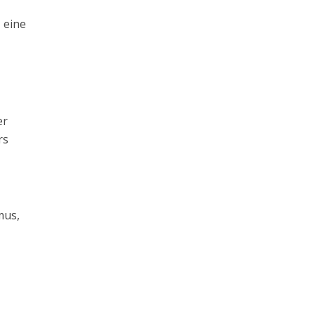
a
– eine
er
rs
mus,