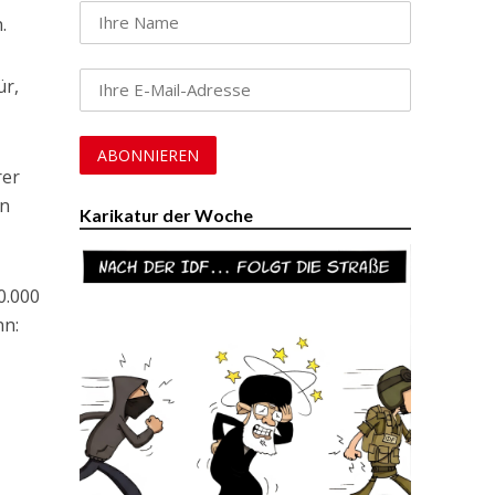
.
ür,
rer
en
Karikatur der Woche
0.000
nn: