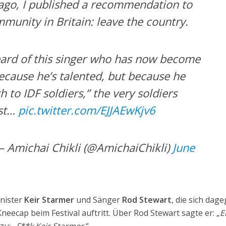
 ago, I published a recommendation to
munity in Britain: leave the country.
eard of this singer who has now become
ecause he’s talented, but because he
 to IDF soldiers,” the very soldiers
ist…
pic.twitter.com/EJJAEwKjv6
 עמיחי שיקלי – Amichai Chikli (@AmichaiChikli)
June
inister
Keir Starmer
und Sänger
Rod Stewart
, die sich dag
eecap beim Festival auftritt. Über Rod Stewart sagte er: „
E