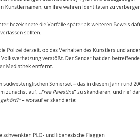
en Künstlernamen, um ihre wahren Identitäten zu verbergen
ster bezeichnete die Vorfälle später als weiteren Beweis daf
verlassen sollten.
die Polizei derzeit, ob das Verhalten des Künstlers und ande
r Volksverhetzung verstößt. Der Sender hat den betreffend
er Mediathek entfernt.
im südwestenglischen Somerset – das in diesem Jahr rund 20
um zunächst auf, „
Free Palestine
“ zu skandieren, und rief da
 gehört?“
– worauf er skandierte:
e schwenkten PLO- und libanesische Flaggen.