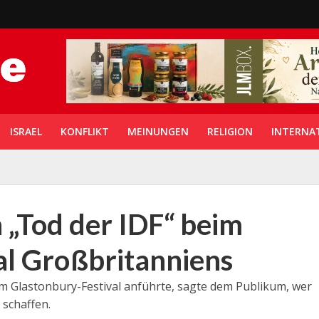
ISRAEL
KONFLIKT
MEINUNGEN
RELIGION
INTERNA
 „Tod der IDF“ beim
al Großbritanniens
m Glastonbury-Festival anführte, sagte dem Publikum, wer
 schaffen.