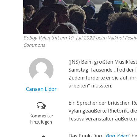
Bobby Vylan tritt am 19. Juli 2022 beim Valkhof Festiv
Commons
(JNS) Beim größten Musikfest
Samstag Tausende „Tod der 
Zudem forderte er sie auf, ih
arbeiten“ müssten.
Canaan Lidor
Ein Sprecher der britischen 
Vylan geäußerte Rhetorik, di
Kommentar
Festivalveranstalter äußerten 
hinzufügen
Das Punk-Duo „
Bob Vylan
“ b