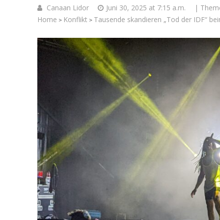
Canaan Lidor
Juni 30, 2025 at 7:15 a.m.
| Them
Home
Konflikt
Tausende skandieren „Tod der IDF“ bei
>
>
Israelische
die Kness