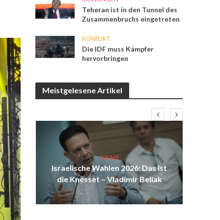
Teheran ist in den Tunnel des
Zusammenbruchs eingetreten
KONFLIKT
Die IDF muss Kämpfer
hervorbringen
Meistgelesene Artikel
Israel
aus
Israelische Wahlen 2026: Das ist
Isr
au
die Knesset – Vladimir Beliak
d