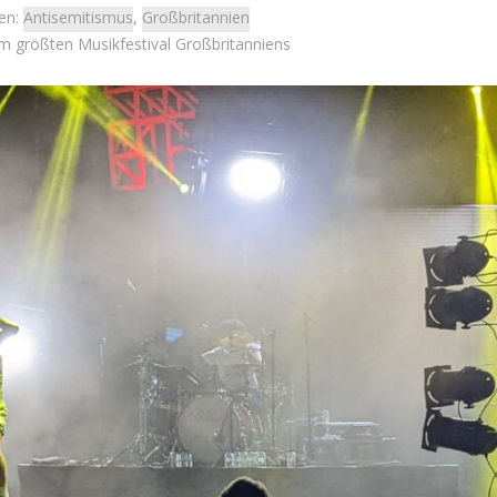
en:
Antisemitismus
,
Großbritannien
m größten Musikfestival Großbritanniens
Israel
Israel
 Wahlen 2026: Das ist
Neue Studie: Auswanderung 
et – Moshe Abutbul
Israel erreicht Rekordnive