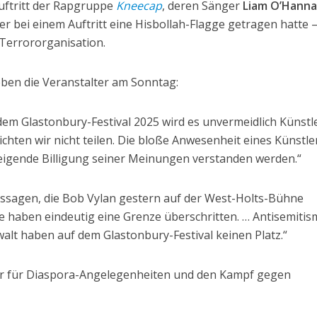
uftritt der Rapgruppe
Kneecap
, deren Sänger
Liam O’Hann
l er bei einem Auftritt eine Hisbollah-Flagge getragen hatte 
Terrororganisation.
eben die Veranstalter am Sonntag:
f dem Glastonbury-Festival 2025 wird es unvermeidlich Künstl
hten wir nicht teilen. Die bloße Anwesenheit eines Künstle
hweigende Billigung seiner Meinungen verstanden werden.“
Aussagen, die Bob Vylan gestern auf der West-Holts-Bühne
e haben eindeutig eine Grenze überschritten. … Antisemitis
alt haben auf dem Glastonbury-Festival keinen Platz.“
ter für Diaspora-Angelegenheiten und den Kampf gegen