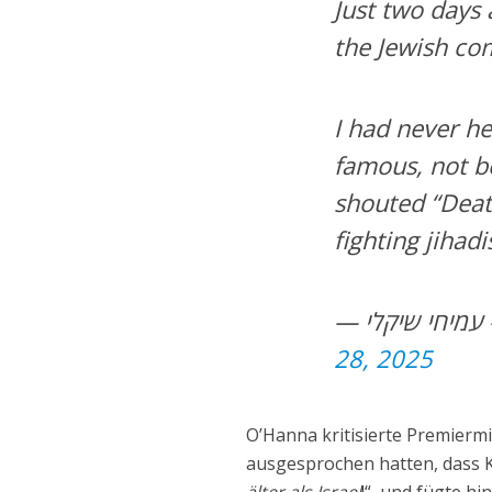
Just two days
the Jewish com
I had never h
famous, not b
shouted “Death
fighting jihad
—
28, 2025
O’Hanna kritisierte Premierm
ausgesprochen hatten, dass Kn