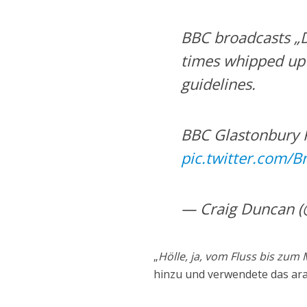
BBC broadcasts „D
times whipped up 
guidelines.
BBC Glastonbury 
pic.twitter.com/
— Craig Duncan 
„
Hölle, ja, vom Fluss bis zum M
hinzu und verwendete das ara