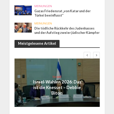
MEINUNGEN
Gazas Friedensrat „von Katar und der
Türkei beeinflusst“
MEINUNGEN
Die tödliche Rückkehr des Judenhasses
und der Aufstieg zweier jüdischer Kämpfer
Meistgelesene Artikel
Israel
Israel-Wahlen 2026: Das
ist die Knesset – Debbie
Biton