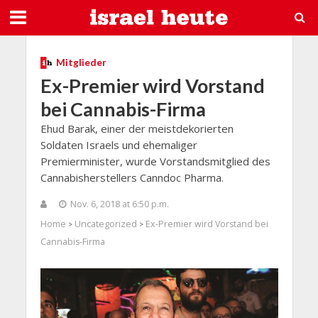
Mitglieder
Ex-Premier wird Vorstand
bei Cannabis-Firma
Ehud Barak, einer der meistdekorierten
Soldaten Israels und ehemaliger
Premierminister, wurde Vorstandsmitglied des
Cannabisherstellers Canndoc Pharma.
Nov. 6, 2018 at 6:50 p.m.
Home
Uncategorized
Ex-Premier wird Vorstand bei
>
>
Cannabis-Firma