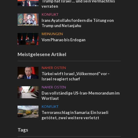
Trump hat Israel … und sein Vermächtnis
verraten
KONFLIKT
Irans Ayatollahs fordern die Tötung von
Trump und Netanjahu
MEINUNGEN
Vom Pharao bis Erdogan
Meistgelesene Artikel
NAHER OSTEN
Türkei wirft Israel „Völkermord“ vor –
Israel reagiert scharf
NAHER OSTEN
Das vollständige US-Iran-Memorandum im
Wortlaut
KONFLIKT
Terroranschlag in Samaria: Ein Israeli
getötet, zwei weitere verletzt
Tags