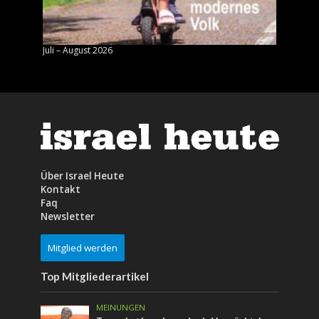
Juli – August 2026
Mai – J
Über Israel Heute
Kontakt
Faq
Newsletter
Mitglied werden
Top Mitgliederartikel
MEINUNGEN