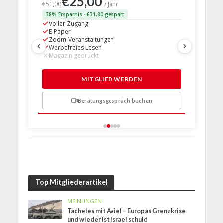
€25,00
€63,
€51,00
/ Jahr
38% Ersparnis · €31,80 gespart
24% Erspar
Voller Zugang
Voller Z
E-Paper
E-Paper
Zoom-Veranstaltungen
Zoom-Ve
Werbefreies Lesen
Werbefre
Magazin gedruckt
Magazin 
1 Probem
MITGLIED WERDEN
Beratungsgespräch buchen
n
Top Mitgliederartikel
MEINUNGEN
Tacheles mit Aviel – Europas Grenzkrise
und wieder ist Israel schuld