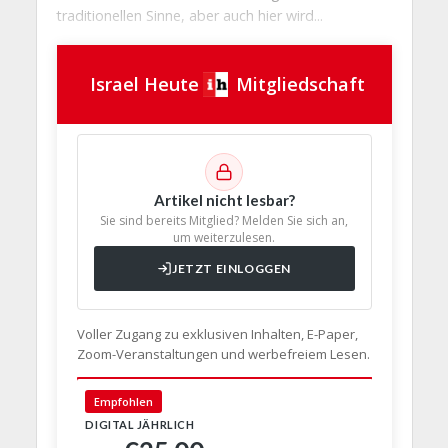
traditionellen Sinne, aber auch hier wird...
Israel Heute
Mitgliedschaft
Artikel nicht lesbar?
Sie sind bereits Mitglied? Melden Sie sich an,
um weiterzulesen.
JETZT EINLOGGEN
Voller Zugang zu exklusiven Inhalten, E-Paper,
Zoom-Veranstaltungen und werbefreiem Lesen.
Empfohlen
🇩🇪 Deut
DIGITAL JÄHRLICH
PRINT + D