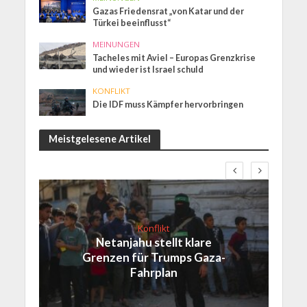
Gazas Friedensrat „von Katar und der
Türkei beeinflusst“
MEINUNGEN
Tacheles mit Aviel – Europas Grenzkrise
und wieder ist Israel schuld
KONFLIKT
Die IDF muss Kämpfer hervorbringen
Meistgelesene Artikel
Konflikt
Netanjahu stellt klare
Grenzen für Trumps Gaza-
Fahrplan