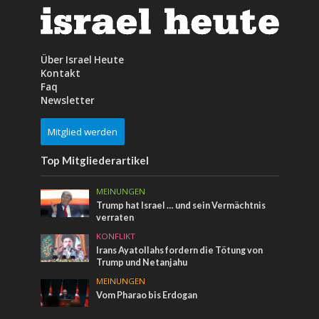
Über Israel Heute
Kontakt
Faq
Newsletter
Mitglied werden
Top Mitgliederartikel
MEINUNGEN
Trump hat Israel … und sein Vermächtnis
verraten
KONFLIKT
Irans Ayatollahs fordern die Tötung von
Trump und Netanjahu
MEINUNGEN
Vom Pharao bis Erdogan