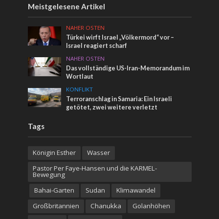
Meistgelesene Artikel
NAHER OSTEN
Türkei wirft Israel „Völkermord“ vor –
Israel reagiert scharf
NAHER OSTEN
Das vollständige US-Iran-Memorandum im
Wortlaut
KONFLIKT
Terroranschlag in Samaria: Ein Israeli
getötet, zwei weitere verletzt
Tags
Königin Esther
Wasser
Pastor Per Faye-Hansen und die KARMEL-
Bewegung
Bahai-Garten
Sudan
Klimawandel
Großbritannien
Chanukka
Golanhöhen