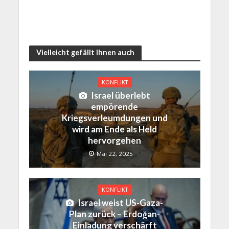
Vielleicht gefällt Ihnen auch
KONFLIKT
Israel überlebt
empörende
Kriegsverleumdungen und
wird am Ende als Held
hervorgehen
Mai 22, 2025
KONFLIKT
Israel weist US-Gaza-
Plan zurück – Erdoğan-
Einladung verschärft