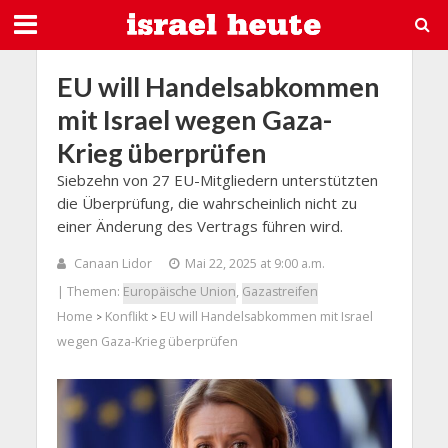
EU will Handelsabkommen
mit Israel wegen Gaza-
Krieg überprüfen
Siebzehn von 27 EU-Mitgliedern unterstützten
die Überprüfung, die wahrscheinlich nicht zu
einer Änderung des Vertrags führen wird.
Canaan Lidor
Mai 22, 2025 at 9:00 a.m.
| Themen:
Europäische Union
,
Gazastreifen
Home
Konflikt
EU will Handelsabkommen mit Israel
>
>
wegen Gaza-Krieg überprüfen