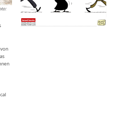
oto:
s
 von
das
ihnen
cal
,