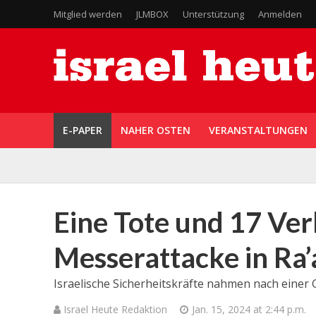
Mitglied werden
JLMBOX
Unterstützung
Anmelden
E-PAPER
NAHER OSTEN
VERANSTALTUNGEN
Eine Tote und 17 Ver
Messerattacke in Ra
Israelische Sicherheitskräfte nahmen nach einer 
Israel Heute Redaktion
Jan. 15, 2024 at 2:44 p.m.