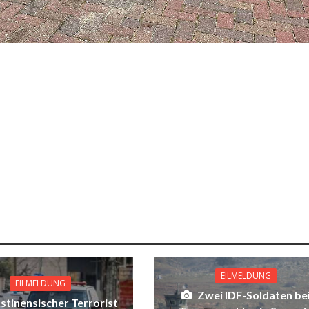
EILMELDUNG
EILMELDUNG
Zwei IDF-Soldaten be
stinensischer Terrorist