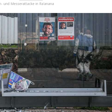
m- und Messerattacke in Ra’anana
Israel
Israel
 Wahlen 2026: Das ist
Israelische Wahlen 2026: Das 
et – Moshe Abutbul
die Knesset – Vladimir Beli