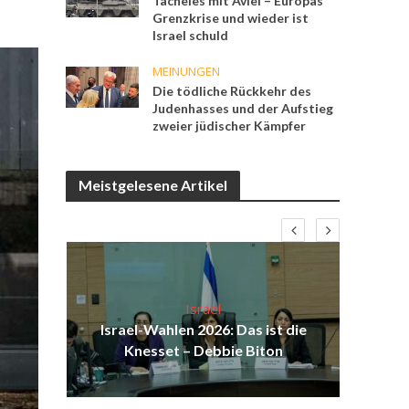
Tacheles mit Aviel – Europas
Grenzkrise und wieder ist
Israel schuld
MEINUNGEN
Die tödliche Rückkehr des
Judenhasses und der Aufstieg
zweier jüdischer Kämpfer
Meistgelesene Artikel
Israel
ist
Israel-Wahlen 2026: Das ist die
Isr
ak
Knesset – Debbie Biton
d