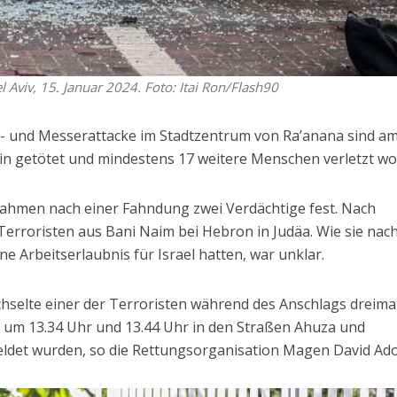
l Aviv, 15. Januar 2024. Foto: Itai Ron/Flash90
- und Messerattacke im Stadtzentrum von Ra’anana sind a
lin getötet und mindestens 17 weitere Menschen verletzt wo
 nahmen nach einer Fahndung zwei Verdächtige fest. Nach
erroristen aus Bani Naim bei Hebron in Judäa. Wie sie nac
e Arbeitserlaubnis für Israel hatten, war unklar.
hselte einer der Terroristen während des Anschlags dreima
e um 13.34 Uhr und 13.44 Uhr in den Straßen Ahuza und
eldet wurden, so die Rettungsorganisation Magen David Ad