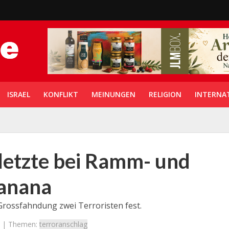
ISRAEL
KONFLIKT
MEINUNGEN
RELIGION
INTERNA
letzte bei Ramm- und
’anana
Grossfahndung zwei Terroristen fest.
| Themen:
terroranschlag