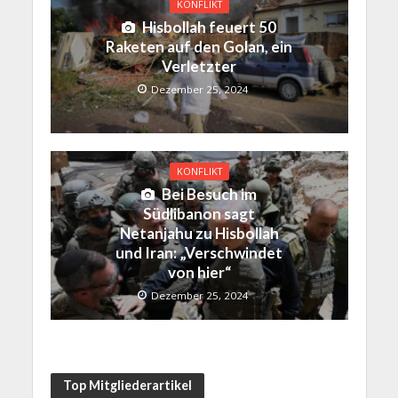
KONFLIKT
Hisbollah feuert 50
Raketen auf den Golan, ein
Verletzter
Dezember 25, 2024
KONFLIKT
Bei Besuch im
Südlibanon sagt
Netanjahu zu Hisbollah
und Iran: „Verschwindet
von hier“
Dezember 25, 2024
Top Mitgliederartikel