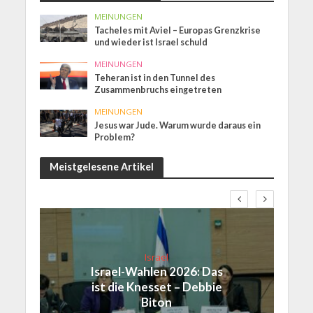
MEINUNGEN
Tacheles mit Aviel – Europas Grenzkrise
und wieder ist Israel schuld
MEINUNGEN
Teheran ist in den Tunnel des
Zusammenbruchs eingetreten
MEINUNGEN
Jesus war Jude. Warum wurde daraus ein
Problem?
Meistgelesene Artikel
Israel
Israel-Wahlen 2026: Das
ist die Knesset – Debbie
Biton