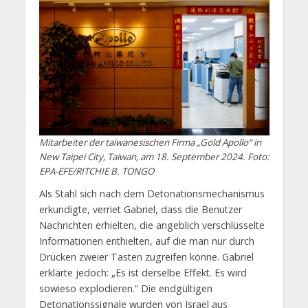
Mitarbeiter der taiwanesischen Firma „Gold Apollo“ in
New Taipei City, Taiwan, am 18. September 2024. Foto:
EPA-EFE/RITCHIE B. TONGO
Als Stahl sich nach dem Detonationsmechanismus
erkundigte, verriet Gabriel, dass die Benutzer
Nachrichten erhielten, die angeblich verschlüsselte
Informationen enthielten, auf die man nur durch
Drücken zweier Tasten zugreifen könne. Gabriel
erklärte jedoch: „Es ist derselbe Effekt. Es wird
sowieso explodieren.“ Die endgültigen
Detonationssignale wurden von Israel aus