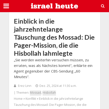
Einblick in die
jahrzehntelange
Täuschung des Mossad: Die
Pager-Mission, die die
Hisbollah lahmlegte
„Sie werden weiterhin versuchen müssen, zu
erraten, was als Nächstes kommt“, erklärte ein
Agent gegenüber der CBS-Sendung „60
Minutes“.
Erez Linn
Dez. 25, 2024 at 11:30 a.m.
| Themen:
Mossad
,
Hisbollah
Home
Konflikt
Einblick in die jahrzehntelange
>
>
Täuschung des Mossad: Die Pager-Mission, die die