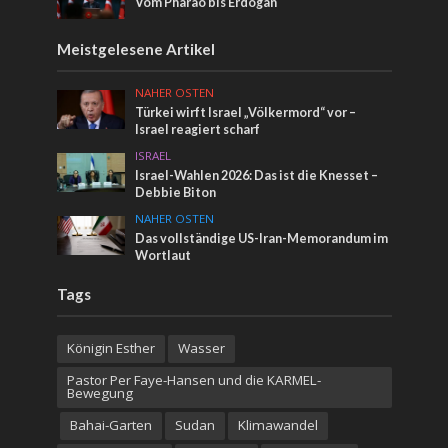
Vom Pharao bis Erdogan
Meistgelesene Artikel
NAHER OSTEN
Türkei wirft Israel „Völkermord“ vor –
Israel reagiert scharf
ISRAEL
Israel-Wahlen 2026: Das ist die Knesset –
Debbie Biton
NAHER OSTEN
Das vollständige US-Iran-Memorandum im
Wortlaut
Tags
Königin Esther
Wasser
Pastor Per Faye-Hansen und die KARMEL-
Bewegung
Bahai-Garten
Sudan
Klimawandel