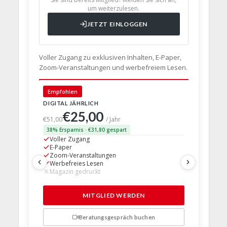
um weiterzulesen.
JETZT EINLOGGEN
Voller Zugang zu exklusiven Inhalten, E-Paper,
Zoom-Veranstaltungen und werbefreiem Lesen.
🇩🇪 Deut
Empfohlen
DIGITAL JÄHRLICH
PRINT + D
€25,00
€63,
€51,00
/ Jahr
38% Ersparnis · €31,80 gespart
24% Erspar
Voller Zugang
Voller Z
E-Paper
E-Paper
Zoom-Veranstaltungen
Zoom-Ve
Werbefreies Lesen
Werbefre
Magazin gedruckt
Magazin 
1 Probem
MITGLIED WERDEN
Beratungsgespräch buchen
n