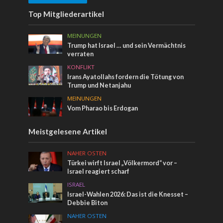
Top Mitgliederartikel
MEINUNGEN
Trump hat Israel … und sein Vermächtnis
verraten
KONFLIKT
Irans Ayatollahs fordern die Tötung von
Trump und Netanjahu
MEINUNGEN
Vom Pharao bis Erdogan
Meistgelesene Artikel
NAHER OSTEN
Türkei wirft Israel „Völkermord“ vor –
Israel reagiert scharf
ISRAEL
Israel-Wahlen 2026: Das ist die Knesset –
Debbie Biton
NAHER OSTEN