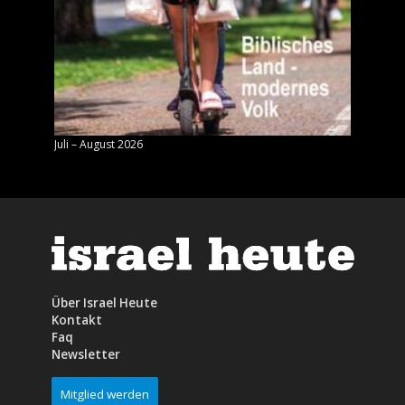
Juli – August 2026
Mai – J
Über Israel Heute
Kontakt
Faq
Newsletter
Mitglied werden