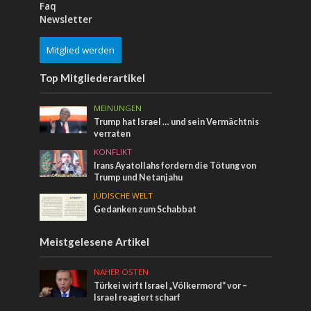
Faq
Newsletter
Mitglied werden
Top Mitgliederartikel
MEINUNGEN
Trump hat Israel … und sein Vermächtnis
verraten
KONFLIKT
Irans Ayatollahs fordern die Tötung von
Trump und Netanjahu
JÜDISCHE WELT
Gedanken zum Schabbat
Meistgelesene Artikel
NAHER OSTEN
Türkei wirft Israel „Völkermord“ vor –
Israel reagiert scharf