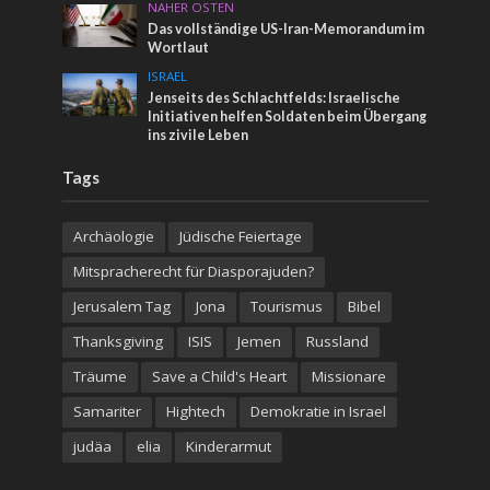
NAHER OSTEN
Das vollständige US-Iran-Memorandum im
Wortlaut
ISRAEL
Jenseits des Schlachtfelds: Israelische
Initiativen helfen Soldaten beim Übergang
ins zivile Leben
Tags
Archäologie
Jüdische Feiertage
Mitspracherecht für Diasporajuden?
Jerusalem Tag
Jona
Tourismus
Bibel
Thanksgiving
ISIS
Jemen
Russland
Träume
Save a Child's Heart
Missionare
Samariter
Hightech
Demokratie in Israel
judäa
elia
Kinderarmut