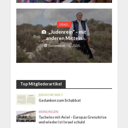
ISRAEL
„Judenrein“ – mit
anderen Mitteln
Dezember 15, 2025
Top Mitgliederartikel
JÜDISCHE WELT
Gedanken zum Schabbat
MEINUNGEN
Tacheles mit Aviel – Europas Grenzkrise
und wieder ist Israel schuld