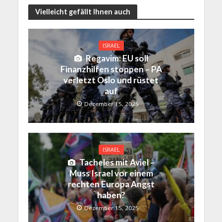
Vielleicht gefällt Ihnen auch
ISRAEL
Regavim: EU soll
Finanzhilfen stoppen – PA
verletzt Oslo und rüstet
auf
Dezember 15, 2025
ISRAEL
Tacheles mit Aviel –
Muss Israel vor einem
rechten Europa Angst
haben?
Dezember 15, 2025