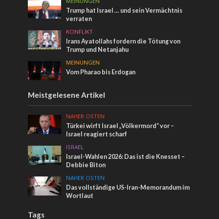
MEINUNGEN
Trump hat Israel … und sein Vermächtnis
verraten
KONFLIKT
Irans Ayatollahs fordern die Tötung von
Trump und Netanjahu
MEINUNGEN
Vom Pharao bis Erdogan
Meistgelesene Artikel
NAHER OSTEN
Türkei wirft Israel „Völkermord“ vor –
Israel reagiert scharf
ISRAEL
Israel-Wahlen 2026: Das ist die Knesset –
Debbie Biton
NAHER OSTEN
Das vollständige US-Iran-Memorandum im
Wortlaut
Tags