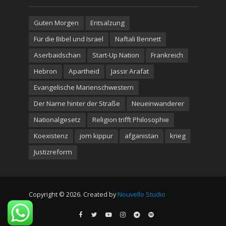
Guten Morgen
Entsalzung
Für die Bibel und Israel
Naftali Bennett
Aserbaidschan
Start-Up Nation
Frankreich
Hebron
Apartheid
Jassir Arafat
Evangelische Marienschwestern
Der Name hinter der Straße
Neueinwanderer
Nationalgesetz
Religion trifft Philosophie
Koexistenz
jom kippur
afganistan
krieg
Justizreform
Copyright © 2026. Created by
Nouvello Studio