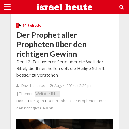
Mitglieder
Der Prophet aller
Propheten über den
richtigen Gewinn
Der 12. Teil unserer Serie über die Welt der
Bibel, die Ihnen helfen soll, die Heilige Schrift
besser zu verstehen.
David Lazarus
Aug. 4, 2024 at 3:39 p.m.
| Themen:
Welt der Bibel
Home
Religion
Der Prophet aller Propheten über
>
>
den richtigen Gewinn