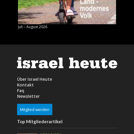
Juli – August 2026
Mai – J
Über Israel Heute
Kontakt
Faq
Newsletter
Mitglied werden
Top Mitgliederartikel