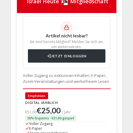
Israel Heute
Mitgliedschaft
Artikel nicht lesbar?
Sie sind bereits Mitglied? Melden Sie sich an,
um weiterzulesen.
JETZT EINLOGGEN
Voller Zugang zu exklusiven Inhalten, E-Paper,
Zoom-Veranstaltungen und werbefreiem Lesen.
Empfohlen
🇩🇪 Deut
DIGITAL JÄHRLICH
PRINT + D
€25,00
€63,
€51,00
/ Jahr
38% Ersparnis · €31,80 gespart
24% Erspar
Voller Zugang
Voller Z
E-Paper
E-Paper
Zoom-Veranstaltungen