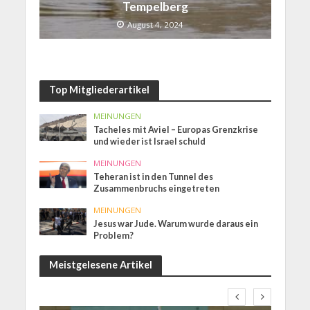
Tempelberg
August 4, 2024
Top Mitgliederartikel
MEINUNGEN
Tacheles mit Aviel – Europas Grenzkrise
und wieder ist Israel schuld
MEINUNGEN
Teheran ist in den Tunnel des
Zusammenbruchs eingetreten
MEINUNGEN
Jesus war Jude. Warum wurde daraus ein
Problem?
Meistgelesene Artikel