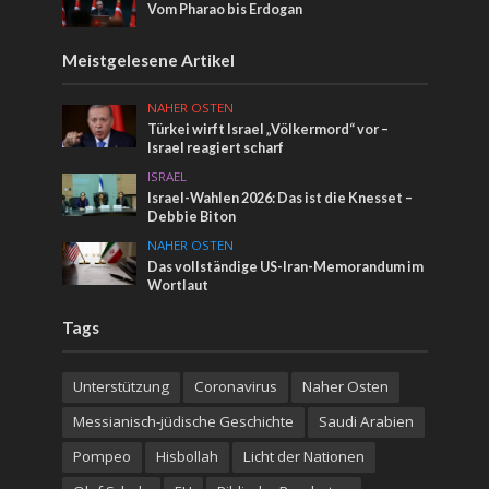
Vom Pharao bis Erdogan
Meistgelesene Artikel
NAHER OSTEN
Türkei wirft Israel „Völkermord“ vor –
Israel reagiert scharf
ISRAEL
Israel-Wahlen 2026: Das ist die Knesset –
Debbie Biton
NAHER OSTEN
Das vollständige US-Iran-Memorandum im
Wortlaut
Tags
Unterstützung
Coronavirus
Naher Osten
Messianisch-jüdische Geschichte
Saudi Arabien
Pompeo
Hisbollah
Licht der Nationen