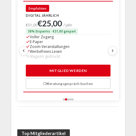
Empfohlen
🇩🇪 Deut
DIGITAL JÄHRLICH
PRINT + D
€25,00
€63,
€51,00
/ Jahr
38% Ersparnis · €31,80 gespart
24% Erspar
Voller Zugang
Voller Z
E-Paper
E-Paper
Zoom-Veranstaltungen
Zoom-Ve
Werbefreies Lesen
Werbefre
Magazin gedruckt
Magazin 
1 Probem
MITGLIED WERDEN
Beratungsgespräch buchen
n
Top Mitgliederartikel