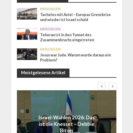
MEINUNGEN
Tacheles mit Aviel – Europas Grenzkrise
und wieder ist Israel schuld
MEINUNGEN
Teheran ist in den Tunnel des
Zusammenbruchs eingetreten
MEINUNGEN
Jesus war Jude. Warum wurde daraus ein
Problem?
Meistgelesene Artikel
Israel
Israel-Wahlen 2026: Das
ist die Knesset – Debbie
Biton