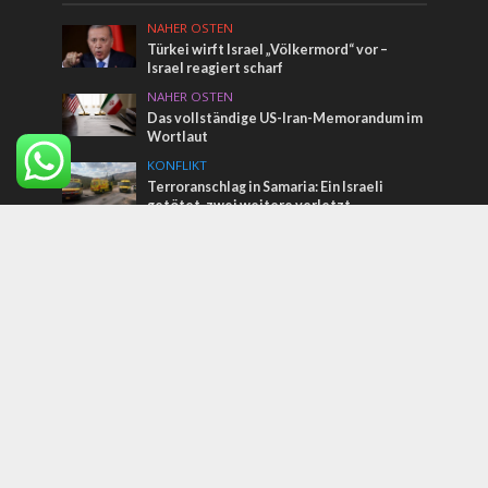
NAHER OSTEN
Türkei wirft Israel „Völkermord“ vor –
Israel reagiert scharf
NAHER OSTEN
Das vollständige US-Iran-Memorandum im
Wortlaut
KONFLIKT
Terroranschlag in Samaria: Ein Israeli
getötet, zwei weitere verletzt
Tags
Guten Morgen
Entsalzung
Für die Bibel und Israel
Naftali Bennett
Aserbaidschan
Start-Up Nation
Frankreich
Hebron
Apartheid
Jassir Arafat
Evangelische Marienschwestern
Der Name hinter der Straße
Neueinwanderer