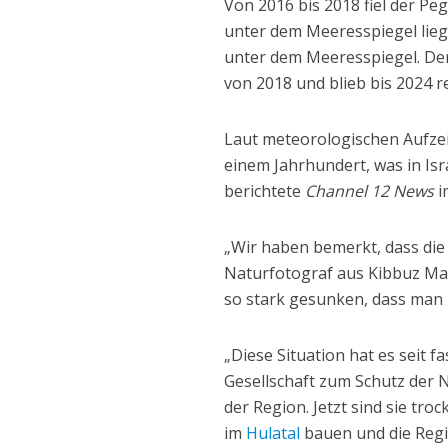
Von 2016 bis 2018 fiel der Peg
unter dem Meeresspiegel liegt
unter dem Meeresspiegel. Der
von 2018 und blieb bis 2024 re
Laut meteorologischen Aufzei
einem Jahrhundert, was in Is
berichtete
Channel 12 News
i
„Wir haben bemerkt, dass die 
Naturfotograf aus Kibbuz Ma’
so stark gesunken, dass man n
„Diese Situation hat es seit f
Gesellschaft zum Schutz der N
der Region. Jetzt sind sie tro
im
Hulatal
bauen und die Regi