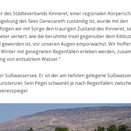
er des Städteverbands Kinneret, einer regionalen Körpersch
Umgebung des Sees Genezareth zuständig ist, wurde mit den
rfolgen wir mit Sorge den traurigen Zustand des Kinneret, s
meter verliert, wie die berühmte Insel gegenüber dem Kibbu
l geworden ist, vor unseren Augen emporwächst. Wir hoffe
n Winter mit gesegneten Regenfällen erleben werden, zus
ng von entsalztem Wasser.“
ter Süßwassersee. Er ist der am tiefsten gelegene Süßwasse
uristenziel. Sein Pegel schwankt je nach Regenfällen zwisch
eresspiegel.