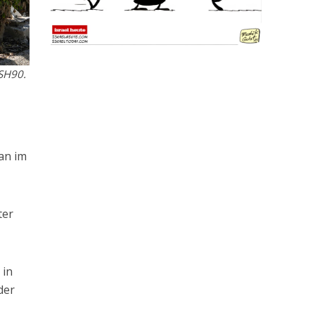
ASH90.
an im
ter
 in
der