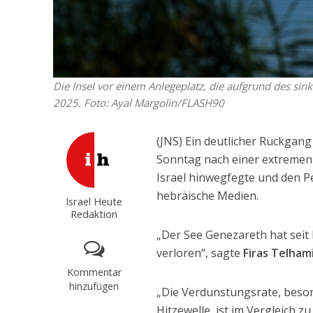
Die Insel vor einem Anlegeplatz, die aufgrund des sin
2025. Foto: Ayal Margolin/FLASH90
(JNS) Ein deutlicher Rückgan
Sonntag nach einer extremen 
Israel hinwegfegte und den Pe
hebräische Medien.
Israel Heute
Redaktion
„Der See Genezareth hat seit
verloren“, sagte
Firas Telham
Kommentar
hinzufügen
„Die Verdunstungsrate, beso
Hitzewelle, ist im Vergleich