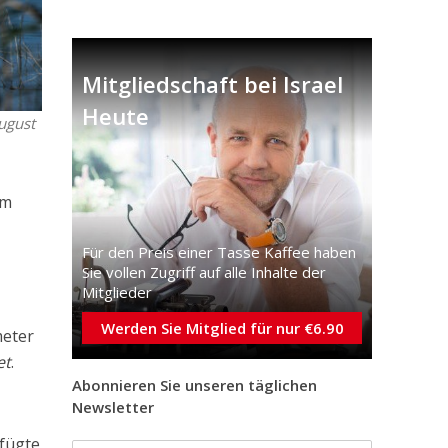
Mitgliedschaft bei Israel
Heute
ugust
am
r
Für den Preis einer Tasse Kaffee haben
Sie vollen Zugriff auf alle Inhalte der
Mitglieder
Werden Sie Mitglied für nur €6.90
meter
et
.
Abonnieren Sie unseren täglichen
Newsletter
 fügte