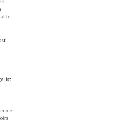
ern
n
älfte
ast
,
l ist
 Dämme
voirs