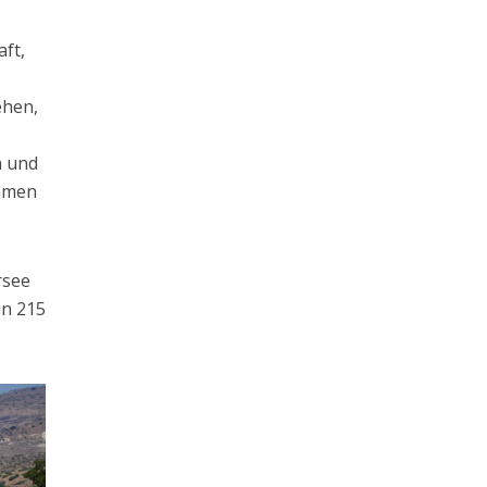
aft,
ehen,
z
n und
ammen
rsee
en 215