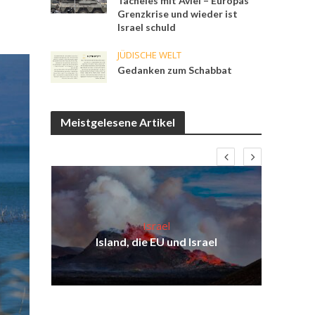
Tacheles mit Aviel – Europas
Grenzkrise und wieder ist
Israel schuld
JÜDISCHE WELT
Gedanken zum Schabbat
Meistgelesene Artikel
Israel
ist
Isr
Island, die EU und Israel
ul
d