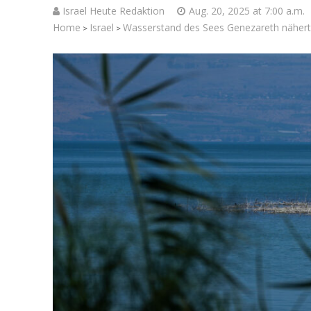
Israel Heute Redaktion
Aug. 20, 2025 at 7:00 a.m.
Home
Israel
Wasserstand des Sees Genezareth nähert s
>
>
Israelische
die Knesse