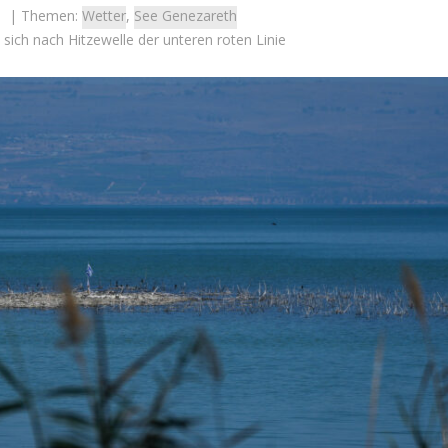
| Themen:
Wetter
,
See Genezareth
ich nach Hitzewelle der unteren roten Linie
Israel
Israel
 Wahlen 2026: Das ist
Israelische Wahlen 2026: Das 
t – Vladimir Beliak
die Knesset – Moshe Abutb