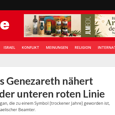
ISRAEL
KONFLIKT
MEINUNGEN
RELIGION
INTERNA
s Genezareth nähert
der unteren roten Linie
n, die zu einem Symbol [trockener Jahre] geworden ist,
aelischer Beamter.