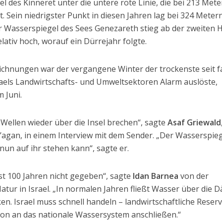
el des Kinneret unter die untere rote Linie, die bei 213 Met
. Sein niedrigster Punkt in diesen Jahren lag bei 324 Meter
 Wasserspiegel des Sees Genezareth stieg ab der zweiten H
lativ hoch, worauf ein Dürrejahr folgte.
chnungen war der vergangene Winter der trockenste seit f
raels Landwirtschafts- und Umweltsektoren Alarm auslöste,
m Juni.
Wellen wieder über die Insel brechen“, sagte
Asaf Griewald
agan, in einem Interview mit dem Sender. „Der Wasserspiege
un auf ihr stehen kann“, sagte er.
ast 100 Jahren nicht gegeben“, sagte
Idan Barnea
von der
atur in Israel. „In normalen Jahren fließt Wasser über die
cken. Israel muss schnell handeln – landwirtschaftliche Reser
on an das nationale Wassersystem anschließen.“