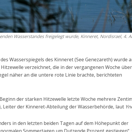
kenden Wasserstandes freigelegt wurde, Kinneret, Nordisrael, 4. A
g des Wasserspiegels des Kinneret (See Genezareth) wurde 
Hitzewelle verzeichnet, die in der vergangenen Woche übe
gel näher an die untere rote Linie brachte, berichteten
 Beginn der starken Hitzewelle letzte Woche mehrere Zenti
i
, Leiter der Kinneret-Abteilung der Wasserbehörde, laut
Yn
nders in den letzten beiden Tagen auf dem Höhepunkt der
 zu normalen Sommertagen um Dutzende Prozent gestiegen“,