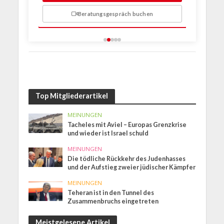
Beratungsgespräch buchen
n
Top Mitgliederartikel
MEINUNGEN
Tacheles mit Aviel – Europas Grenzkrise
und wieder ist Israel schuld
MEINUNGEN
Die tödliche Rückkehr des Judenhasses
und der Aufstieg zweier jüdischer Kämpfer
MEINUNGEN
Teheran ist in den Tunnel des
Zusammenbruchs eingetreten
Meistgelesene Artikel