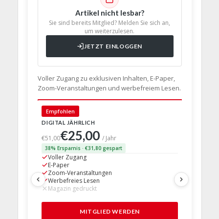
Artikel nicht lesbar?
Sie sind bereits Mitglied? Melden Sie sich an,
um weiterzulesen.
JETZT EINLOGGEN
Voller Zugang zu exklusiven Inhalten, E-Paper,
Zoom-Veranstaltungen und werbefreiem Lesen.
🇩🇪 Deut
Empfohlen
DIGITAL JÄHRLICH
PRINT + D
€25,00
€63,
€51,00
/ Jahr
38% Ersparnis · €31,80 gespart
24% Erspar
Voller Zugang
Voller Z
E-Paper
E-Paper
Zoom-Veranstaltungen
Zoom-Ve
Werbefreies Lesen
Werbefre
Magazin gedruckt
Magazin 
1 Probem
MITGLIED WERDEN