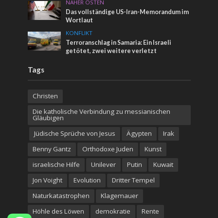
NAHER OSTEN
Das vollständige US-Iran-Memorandum im
Wortlaut
KONFLIKT
Terroranschlag in Samaria: Ein Israeli
getötet, zwei weitere verletzt
Tags
Christen
Die katholische Verbindung zu messianischen
Gläubigen
Jüdische Sprüche von Jesus
Ägypten
Irak
Benny Gantz
Orthodoxe Juden
Kunst
israelische Hilfe
Unilever
Putin
Kuwait
Jon Voight
Evolution
Dritter Tempel
Naturkatastrophen
Klagemauer
Höhle des Löwen
demokratie
Rente