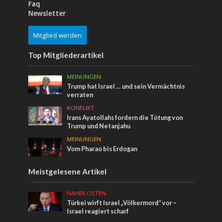
Faq
Newsletter
Mitglied werden
Top Mitgliederartikel
MEINUNGEN
Trump hat Israel … und sein Vermächtnis
verraten
KONFLIKT
Irans Ayatollahs fordern die Tötung von
Trump und Netanjahu
MEINUNGEN
Vom Pharao bis Erdogan
Meistgelesene Artikel
NAHER OSTEN
Türkei wirft Israel „Völkermord“ vor –
Israel reagiert scharf