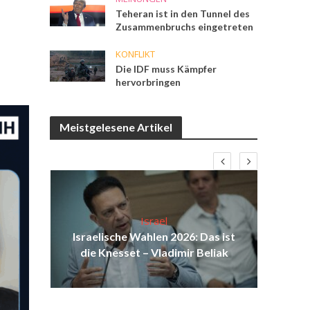
Teheran ist in den Tunnel des
Zusammenbruchs eingetreten
KONFLIKT
Die IDF muss Kämpfer
hervorbringen
Meistgelesene Artikel
Israel
aus
Israelische Wahlen 2026: Das ist
Isr
au
die Knesset – Vladimir Beliak
d