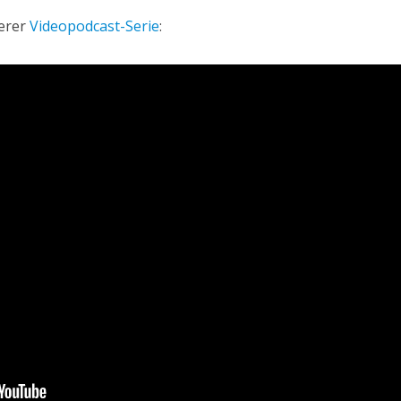
serer
Videopodcast-Serie
: