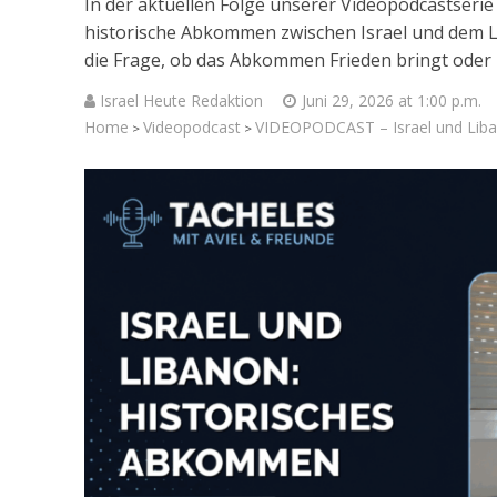
In der aktuellen Folge unserer Videopodcastserie
historische Abkommen zwischen Israel und dem Li
die Frage, ob das Abkommen Frieden bringt oder 
Israel Heute Redaktion
Juni 29, 2026 at 1:00 p.m.
Home
Videopodcast
VIDEOPODCAST – Israel und Liba
>
>
Israelische
die Kness