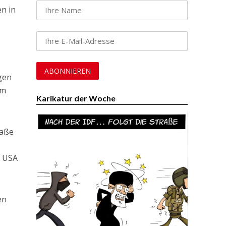
en in
gen
im
Karikatur der Woche
raße
n USA
en