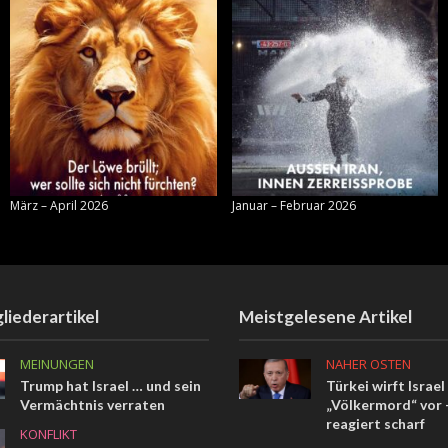
März – April 2026
Januar – Februar 2026
liederartikel
Meistgelesene Artikel
MEINUNGEN
NAHER OSTEN
Trump hat Israel … und sein
Türkei wirft Israel
Vermächtnis verraten
„Völkermord“ vor –
reagiert scharf
KONFLIKT