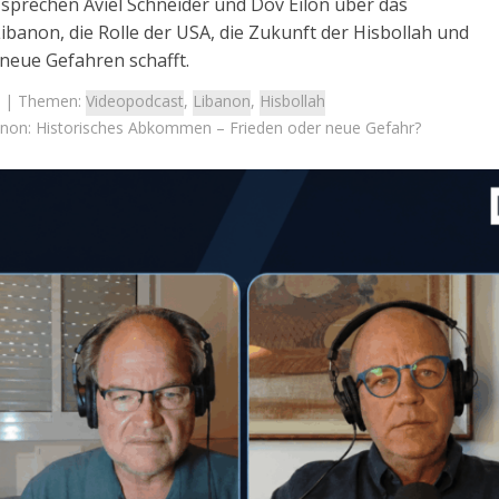
 sprechen Aviel Schneider und Dov Eilon über das
banon, die Rolle der USA, die Zukunft der Hisbollah und
neue Gefahren schafft.
| Themen:
Videopodcast
,
Libanon
,
Hisbollah
non: Historisches Abkommen – Frieden oder neue Gefahr?
Israel
Israel
 Wahlen 2026: Das ist
Neue Studie: Auswanderung 
et – Moshe Abutbul
Israel erreicht Rekordnive