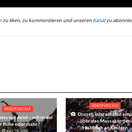
o
zu liken, zu kommentieren und unseren
Kanal
zu abonnie
VIDEOPODCAST
VIDEOPODCAST
Drusen in Israel sind em
les mit Aviel – will Israel
über das Massaker der
r Ruhe oder mehr?
Hisbollah an Kindern
Juni 29, 2026