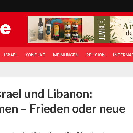
ISRAEL
KONFLIKT
MEINUNGEN
RELIGION
INTERNA
ael und Libanon:
en – Frieden oder neue