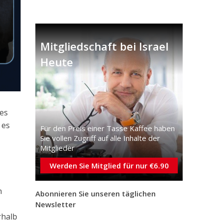
Mitgliedschaft bei Israel
Heute
es
 es
Für den Preis einer Tasse Kaffee haben
Sie vollen Zugriff auf alle Inhalte der
Mitglieder
Werden Sie Mitglied für nur €6.90
h
Abonnieren Sie unseren täglichen
Newsletter
rhalb