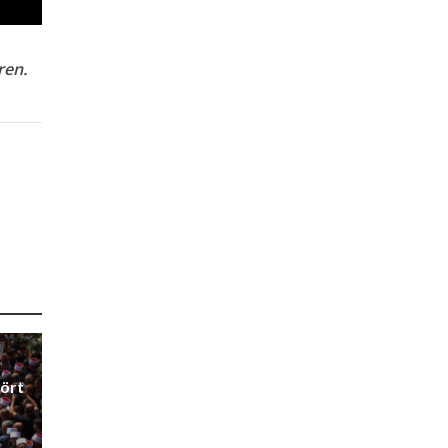
ren.
pört