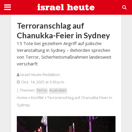
Terroranschlag auf
Chanukka-Feier in Sydney
15 Tote bei gezieltem Angriff auf jüdische
Veranstaltung in Sydney – Behörden sprechen
von Terror, Sicherheitsmaßnahmen landesweit
verschärft
Israel Heute Redaktion
Dez. 14, 2025 at 3:00 p.m.
| Themen:
Terror
,
Australien
Home
Konflikt
Terroranschlag auf Chanukka-Feier in
>
>
Sydney