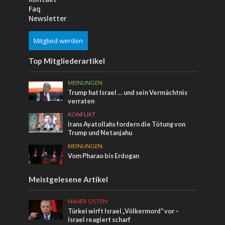
Faq
Newsletter
Mitglied werden
Top Mitgliederartikel
MEINUNGEN
Trump hat Israel … und sein Vermächtnis
verraten
KONFLIKT
Irans Ayatollahs fordern die Tötung von
Trump und Netanjahu
MEINUNGEN
Vom Pharao bis Erdogan
Meistgelesene Artikel
NAHER OSTEN
Türkei wirft Israel „Völkermord“ vor –
Israel reagiert scharf