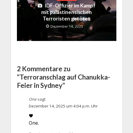
IDF-Offizier im Kampf
mit palästinensischen
Terroristen getötet
Dezember 14, 2025
2 Kommentare zu
“Terroranschlag auf Chanukka-
Feier in Sydney”
One
sagt:
Dezember 14, 2025 um 4:04 p.m. Uhr
🖤
One.