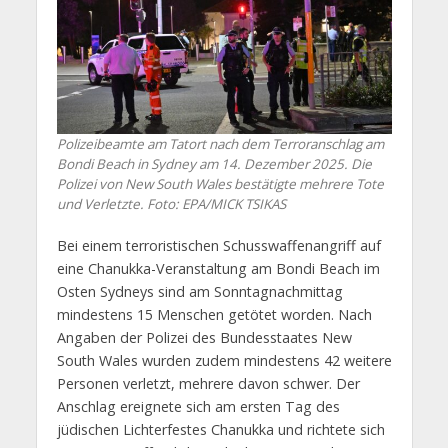
Polizeibeamte am Tatort nach dem Terroranschlag am
Bondi Beach in Sydney am 14. Dezember 2025. Die
Polizei von New South Wales bestätigte mehrere Tote
und Verletzte. Foto: EPA/MICK TSIKAS
Bei einem terroristischen Schusswaffenangriff auf
eine Chanukka-Veranstaltung am Bondi Beach im
Osten Sydneys sind am Sonntagnachmittag
mindestens 15 Menschen getötet worden. Nach
Angaben der Polizei des Bundesstaates New
South Wales wurden zudem mindestens 42 weitere
Personen verletzt, mehrere davon schwer. Der
Anschlag ereignete sich am ersten Tag des
jüdischen Lichterfestes Chanukka und richtete sich