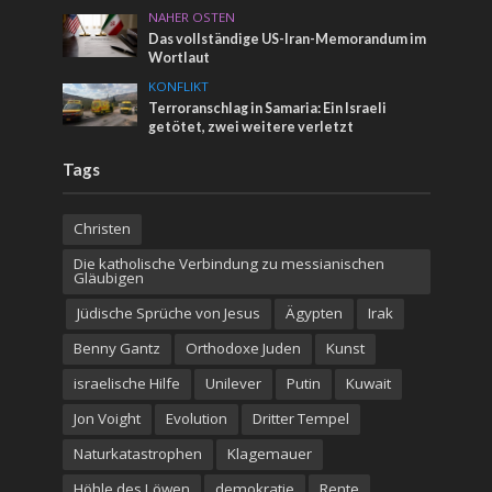
NAHER OSTEN
Das vollständige US-Iran-Memorandum im
Wortlaut
KONFLIKT
Terroranschlag in Samaria: Ein Israeli
getötet, zwei weitere verletzt
Tags
Christen
Die katholische Verbindung zu messianischen
Gläubigen
Jüdische Sprüche von Jesus
Ägypten
Irak
Benny Gantz
Orthodoxe Juden
Kunst
israelische Hilfe
Unilever
Putin
Kuwait
Jon Voight
Evolution
Dritter Tempel
Naturkatastrophen
Klagemauer
Höhle des Löwen
demokratie
Rente