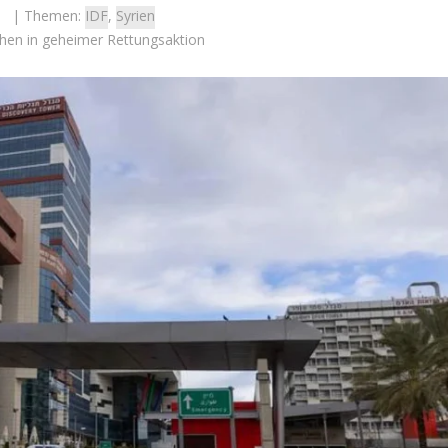
| Themen:
IDF
,
Syrien
chen in geheimer Rettungsaktion
Israel
Videopodcast
des Schlachtfelds:
VIDEOPODCAST – AfD un
e Initiativen helfen
Israel: Verändert ein Gespr
m Übergang ins zivile
das israelische Bild der Part
Leben