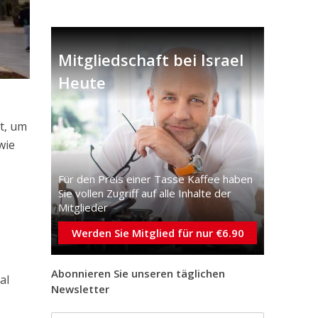
Mitgliedschaft bei Israel
Heute
rt, um
wie
Für den Preis einer Tasse Kaffee haben
Sie vollen Zugriff auf alle Inhalte der
Mitglieder
Werden Sie Mitglied für nur €6.90
Abonnieren Sie unseren täglichen
al
Newsletter