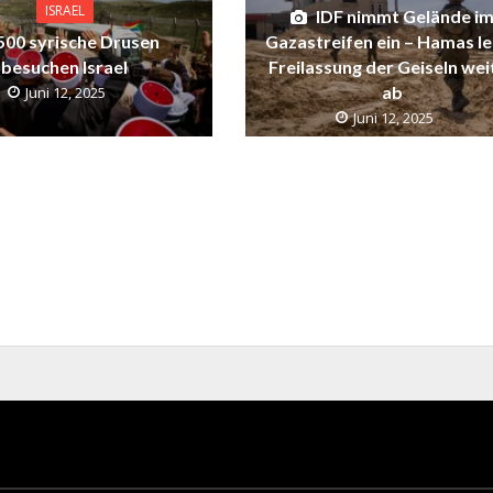
ISRAEL
IDF nimmt Gelände i
500 syrische Drusen
Gazastreifen ein – Hamas l
besuchen Israel
Freilassung der Geiseln wei
ab
Juni 12, 2025
Juni 12, 2025