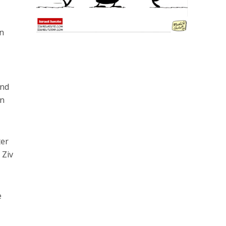
en
and
en
ter
 Ziv
e