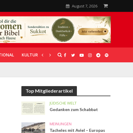
August 7, 2026
TIONAL
KULTUR
UNTERSTÜTZUNG
Top Mitgliederartikel
JÜDISCHE WELT
Gedanken zum Schabbat
MEINUNGEN
Tacheles mit Aviel – Europas