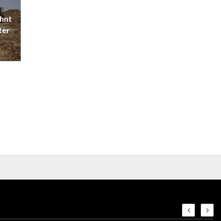
m
ehnt
ter