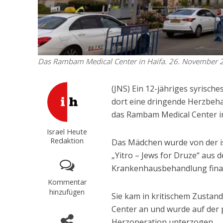
Das Rambam Medical Center in Haifa. 26. November 2
(JNS) Ein 12-jähriges syrisch
dort eine dringende Herzbehan
das Rambam Medical Center i
Israel Heute
Redaktion
Das Mädchen wurde von der i
„Yitro – Jews for Druze“ aus 
Krankenhausbehandlung finan
Kommentar
hinzufügen
Sie kam in kritischem Zusta
Center an und wurde auf der 
Herzoperation unterzogen.