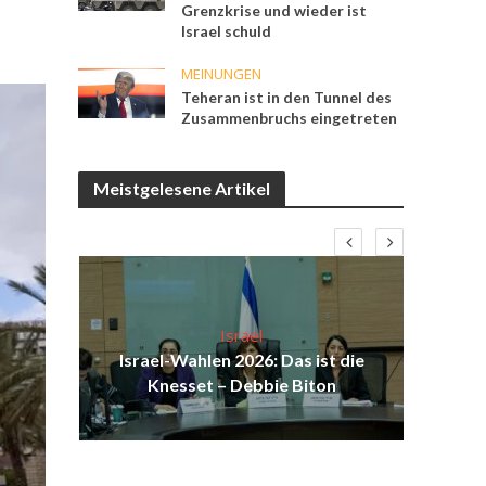
Grenzkrise und wieder ist
Israel schuld
MEINUNGEN
Teheran ist in den Tunnel des
Zusammenbruchs eingetreten
Meistgelesene Artikel
Israel
d
Israel-Wahlen 2026: Das ist die
I
äch
Knesset – Debbie Biton
Sol
ei?