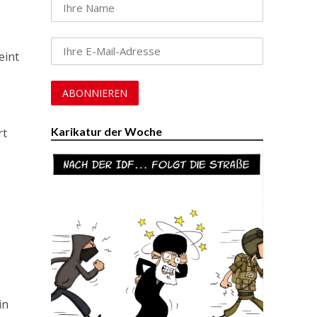
eint
Karikatur der Woche
rt
in