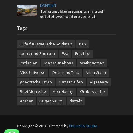
KONFLIKT
Terroranschlag in Samaria: Ein Israeli
getötet, zwei weitere verletzt
Tags
Hilfe für israelische Soldaten
Iran
Judäa und Samaria
Eva
Entebbe
Jordanien
Mansour Abbas
Weihnachten
Miss Universe
Desmund Tutu
Vilna Gaon
griechische Juden
Gazastreifen
Al Jazeera
Bnei Menashe
Abtreibung
Grabeskirche
Araber
Feigenbaum
datteln
Copyright © 2026. Created by
Nouvello Studio