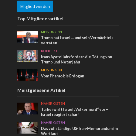
Mitglied werden
Top Mitgliederartikel
MEINUNGEN
Trump hat Israel … und sein Vermächtnis
verraten
KONFLIKT
Irans Ayatollahs fordern die Tötung von
Trump und Netanjahu
MEINUNGEN
Vom Pharao bis Erdogan
Meistgelesene Artikel
NAHER OSTEN
Türkei wirft Israel „Völkermord“ vor –
Israel reagiert scharf
NAHER OSTEN
Das vollständige US-Iran-Memorandum im
Wortlaut