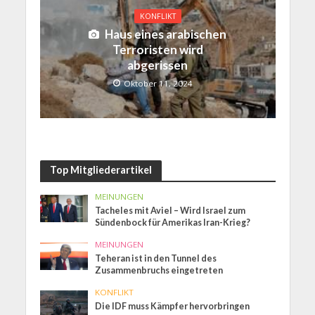
KONFLIKT
Haus eines arabischen
Terroristen wird
abgerissen
Oktober 11, 2024
Top Mitgliederartikel
MEINUNGEN
Tacheles mit Aviel – Wird Israel zum
Sündenbock für Amerikas Iran-Krieg?
MEINUNGEN
Teheran ist in den Tunnel des
Zusammenbruchs eingetreten
KONFLIKT
Die IDF muss Kämpfer hervorbringen