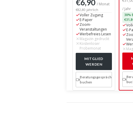
€6,90
/ Monat
/ Jahr
€82,80 jährlich
38% E
Voller Zugang
€31,8
E-Paper
Vol
Zoom-
E-P
Veranstaltungen
Zo
Werbefreies Lesen
Ver
Magazin gedruckt
Wer
Kostenloser
Mag
Probemonat
MITGLIED
WERDEN
Ber
Beratungsgespräch
buc
buchen