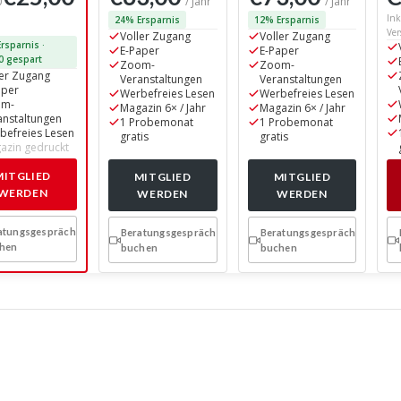
/ Jahr
/ Jahr
Ink
24% Ersparnis
12% Ersparnis
Ver
Voller Zugang
Voller Zugang
rsparnis ·
E-Paper
E-Paper
0 gespart
Zoom-
Zoom-
ler Zugang
Veranstaltungen
Veranstaltungen
aper
Werbefreies Lesen
Werbefreies Lesen
om-
Magazin 6× / Jahr
Magazin 6× / Jahr
anstaltungen
1 Probemonat
1 Probemonat
befreies Lesen
gratis
gratis
azin gedruckt
MITGLIED
MITGLIED
MITGLIED
WERDEN
WERDEN
WERDEN
atungsgespräch
Beratungsgespräch
Beratungsgespräch
hen
buchen
buchen