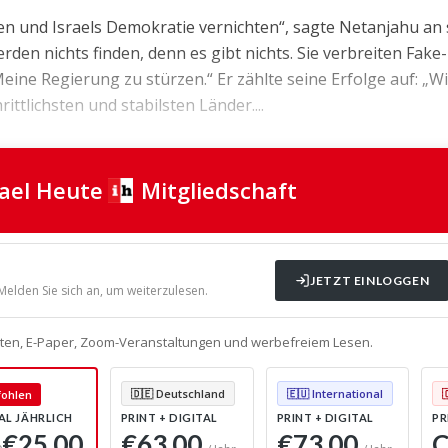
en und Israels Demokratie vernichten“, sagte Netanjahu an 
erden nichts finden, denn es gibt nichts. Sie verbreiten Fak
eine Regierung zu stürzen.“ Er zählte seine Erfolge auf: „Wi
ittlichsten und stabilsten Länder....
rael Heute
Mitgliedschaft
JETZT EINLOGGEN
 Melden Sie sich an, um weiterzulesen.
alten, E-Paper, Zoom-Veranstaltungen und werbefreiem Lesen.
ohlen
🇩🇪 Deutschland
🇪🇺 International
AL JÄHRLICH
PRINT + DIGITAL
PRINT + DIGITAL
PR
€25,00
€63,00
€73,00
C
0