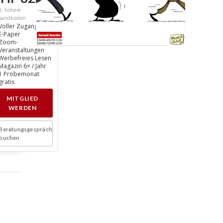
/ Jahr
l. höhere
sandkosten
Voller Zugang
E-Paper
Zoom-
Veranstaltungen
Werbefreies Lesen
Magazin 6× / Jahr
1 Probemonat
gratis
MITGLIED
WERDEN
Beratungsgespräch
buchen