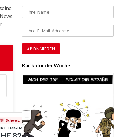
seine
e-News
r
Karikatur der Woche
🇨🇭 Schweiz
INT + DIGITAL
HF 82