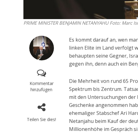
PRIME MINISTER BENJAMIN NETANYAHU
Foto: Marc I
Es kommt darauf an, wen man 
linken Elite im Land verfolgt
behaupten seine Gegner, Israe
gegen ihn, denn auch ein Ben
Die Mehrheit von rund 65 Proz
Kommentar
Spektrum bis Zentrum. Tatsac
hinzufügen
mit den Untersuchungen der N
Geschenke angenommen haben.
ehemaliger Stabschef Ari Har
Teilen Sie dies!
Netanjahu beim Kauf der deut
Millionenhöhe im Gespräch si