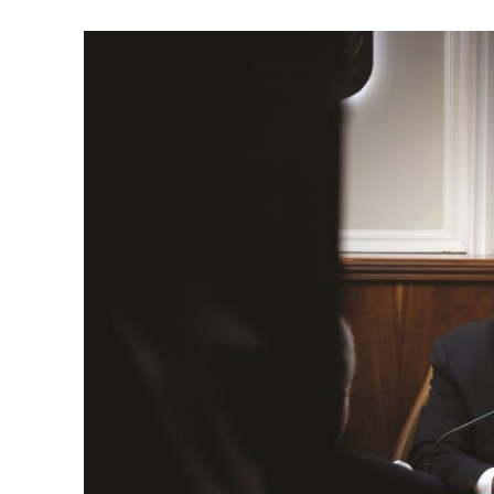
Israelische
die Knesse