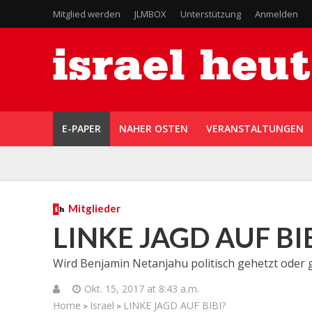
Mitglied werden
JLMBOX
Unterstützung
Anmelden
E-PAPER
NAHER OSTEN
VERANSTALTUNGEN
Mitglieder
LINKE JAGD AUF BI
Wird Benjamin Netanjahu politisch gehetzt oder 
Okt. 15, 2017 at 8:43 a.m.
Home
Israel
LINKE JAGD AUF BIBI?
>
>