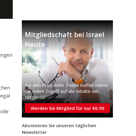
Mitgliedschaft bei Israel
Heute
lungen
Für den Preis einer Tasse Kaffee haben
ochen
Sie vollen Zugriff auf alle Inhalte der
legal
Mitglieder
Werden Sie Mitglied für nur €6.90
olle
Abonnieren Sie unseren täglichen
Newsletter