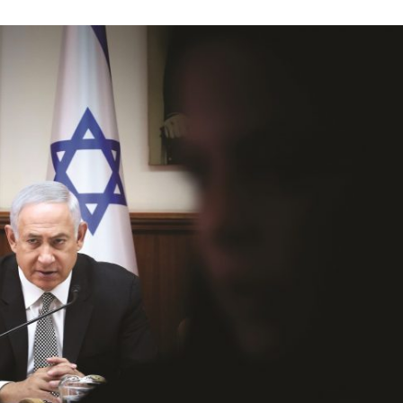
Israel
Israel
 Wahlen 2026: Das ist
Israelische Wahlen 2026: Das 
t – Vladimir Beliak
die Knesset – Moshe Abutb