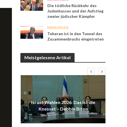
Die tödliche Rückkehr des
Judenhasses und der Aufstieg
zweier jüdischer Kämpfer
MEINUNGEN
Teheran ist in den Tunnel des
Zusammenbruchs eingetreten
Meistgelesene Artikel
Israel
ist
Israel-Wahlen 2026: Das ist die
Isr
ul
Knesset – Debbie Biton
d