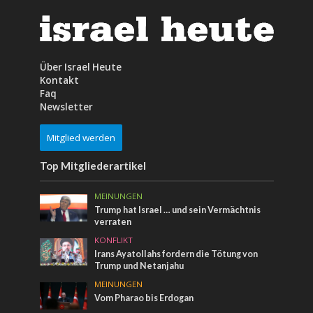
Über Israel Heute
Kontakt
Faq
Newsletter
Mitglied werden
Top Mitgliederartikel
MEINUNGEN
Trump hat Israel … und sein Vermächtnis
verraten
KONFLIKT
Irans Ayatollahs fordern die Tötung von
Trump und Netanjahu
MEINUNGEN
Vom Pharao bis Erdogan