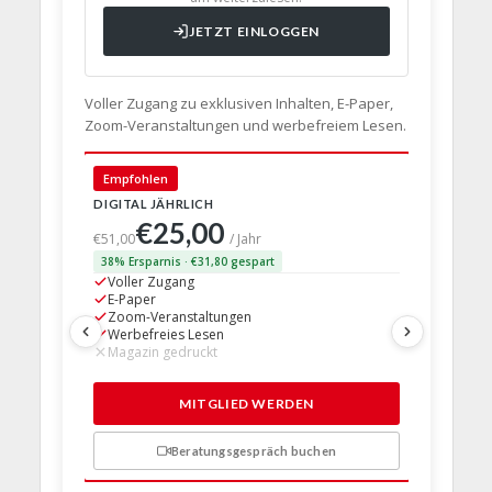
JETZT EINLOGGEN
Voller Zugang zu exklusiven Inhalten, E-Paper,
Zoom-Veranstaltungen und werbefreiem Lesen.
🇩🇪 Deut
Empfohlen
DIGITAL JÄHRLICH
PRINT + D
€25,00
€63,
€51,00
/ Jahr
38% Ersparnis · €31,80 gespart
24% Erspar
Voller Zugang
Voller Z
E-Paper
E-Paper
Zoom-Veranstaltungen
Zoom-Ve
Werbefreies Lesen
Werbefre
Magazin gedruckt
Magazin 
1 Probem
MITGLIED WERDEN
Beratungsgespräch buchen
n