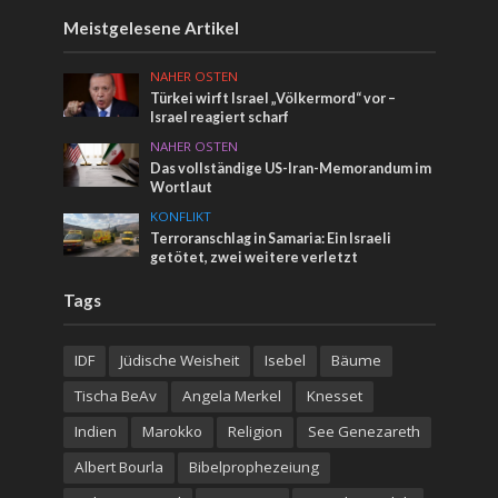
Meistgelesene Artikel
NAHER OSTEN
Türkei wirft Israel „Völkermord“ vor –
Israel reagiert scharf
NAHER OSTEN
Das vollständige US-Iran-Memorandum im
Wortlaut
KONFLIKT
Terroranschlag in Samaria: Ein Israeli
getötet, zwei weitere verletzt
Tags
IDF
Jüdische Weisheit
Isebel
Bäume
Tischa BeAv
Angela Merkel
Knesset
Indien
Marokko
Religion
See Genezareth
Albert Bourla
Bibelprophezeiung