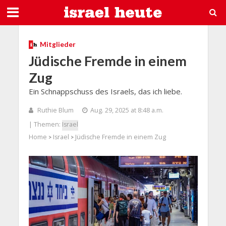
Mitglieder
Jüdische Fremde in einem
Zug
Ein Schnappschuss des Israels, das ich liebe.
Ruthie Blum
Aug. 29, 2025 at 8:48 a.m.
| Themen:
Israel
Home
Israel
Jüdische Fremde in einem Zug
>
>