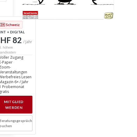
🇨🇭 Schweiz
INT + DIGITAL
HF 82
/ Jahr
l. höhere
sandkosten
Voller Zugang
E-Paper
Zoom-
Veranstaltungen
Werbefreies Lesen
Magazin 6× / Jahr
1 Probemonat
gratis
MITGLIED
WERDEN
Beratungsgespräch
buchen