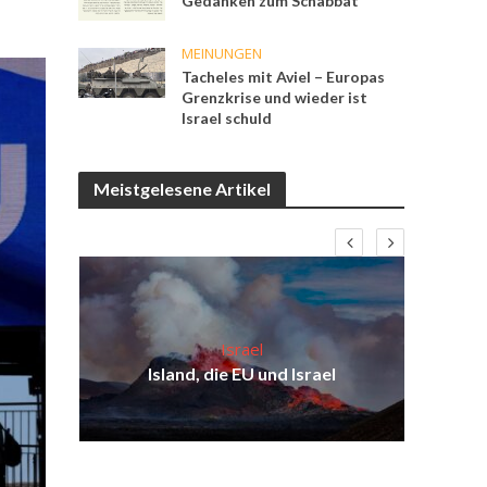
Gedanken zum Schabbat
MEINUNGEN
Tacheles mit Aviel – Europas
Grenzkrise und wieder ist
Israel schuld
Meistgelesene Artikel
Israel
ist
Isr
Island, die EU und Israel
ul
d