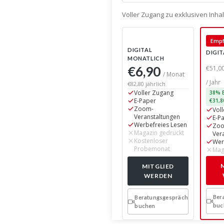
Voller Zugang zu exklusiven Inh
Empf
DIGITAL
DIGIT
MONATLICH
€6,90
€51,0
/ Monat
/ Jahr
€82,80 jährlich
Voller Zugang
38% E
E-Paper
€31,8
Zoom-
Vol
Veranstaltungen
E-P
Werbefreies Lesen
Zo
Magazin gedruckt
Ver
Kostenloser
Wer
Probemonat
Mag
MITGLIED
WERDEN
Ber
Beratungsgespräch
buc
buchen