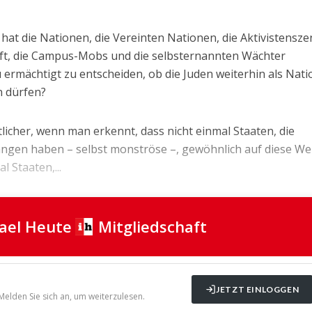
at die Nationen, die Vereinten Nationen, die Aktivistensze
haft, die Campus-Mobs und die selbsternannten Wächter
u ermächtigt zu entscheiden, ob die Juden weiterhin als Nati
n dürfen?
licher, wenn man erkennt, dass nicht einmal Staaten, die
angen haben – selbst monströse –, gewöhnlich auf diese We
 Staaten,...
rael Heute
Mitgliedschaft
JETZT EINLOGGEN
 Melden Sie sich an, um weiterzulesen.