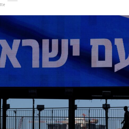
tte
Israel
Israel
 Wahlen 2026: Das ist
Israelische Wahlen 2026: Das 
t – Vladimir Beliak
die Knesset – Moshe Abutb