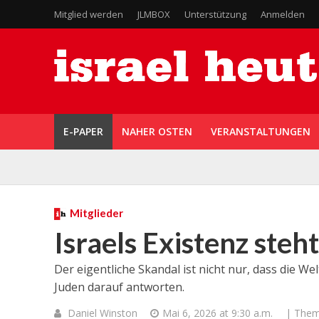
Mitglied werden
JLMBOX
Unterstützung
Anmelden
E-PAPER
NAHER OSTEN
VERANSTALTUNGEN
Mitglieder
Israels Existenz steh
Der eigentliche Skandal ist nicht nur, dass die We
Juden darauf antworten.
Daniel Winston
Mai 6, 2026 at 9:30 a.m.
| The