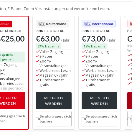
alten, E-Paper, Zoom-Veranstaltungen und werbefreiem Lesen.
🇩🇪 Deutschland
🇪🇺 International
ohlen
AL JÄHRLICH
PRINT + DIGITAL
PRINT + DIGITAL
PR
€25,00
€63,00
€73,00
C
0
/ Jahr
/ Jahr
Ink
24% Ersparnis
12% Ersparnis
Ver
Voller Zugang
Voller Zugang
rsparnis ·
E-Paper
E-Paper
0 gespart
Zoom-
Zoom-
ler Zugang
Veranstaltungen
Veranstaltungen
aper
Werbefreies Lesen
Werbefreies Lesen
om-
Magazin 6× / Jahr
Magazin 6× / Jahr
anstaltungen
1 Probemonat
1 Probemonat
befreies Lesen
gratis
gratis
azin gedruckt
MITGLIED
MITGLIED
MITGLIED
WERDEN
WERDEN
WERDEN
atungsgespräch
Beratungsgespräch
Beratungsgespräch
hen
buchen
buchen