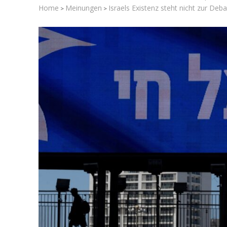
Home
Meinungen
Israels Existenz steht nicht zur Deba
>
>
Israelische
die Knesse