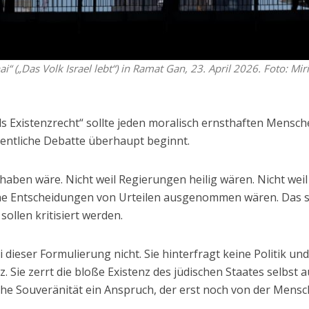
i“ („Das Volk Israel lebt“) in Ramat Gan, 23. April 2026. Foto: Mi
ls Existenzrecht“ sollte jeden moralisch ernsthaften Mensc
gentliche Debatte überhaupt beginnt.
erhaben wäre. Nicht weil Regierungen heilig wären. Nicht weil
ische Entscheidungen von Urteilen ausgenommen wären. Das 
sollen kritisiert werden.
dieser Formulierung nicht. Sie hinterfragt keine Politik un
z. Sie zerrt die bloße Existenz des jüdischen Staates selbst a
che Souveränität ein Anspruch, der erst noch von der Mensc