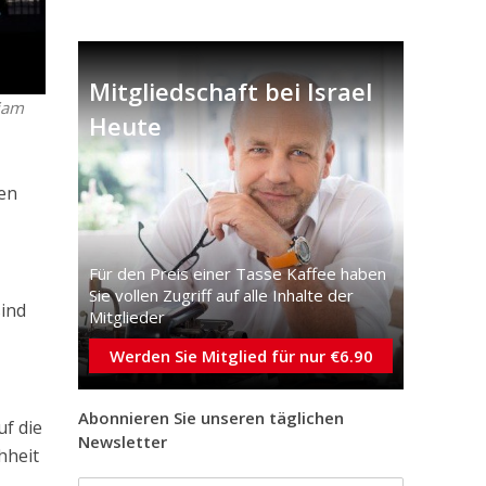
Mitgliedschaft bei Israel
riam
Heute
hen
Für den Preis einer Tasse Kaffee haben
Sie vollen Zugriff auf alle Inhalte der
sind
Mitglieder
Werden Sie Mitglied für nur €6.90
d
Abonnieren Sie unseren täglichen
uf die
Newsletter
hheit