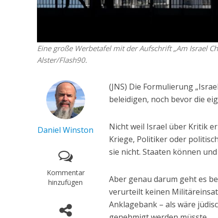
Eine große Werbetafel mit der Aufschrift „Am Israel Cha
Alster/Flash90.
(JNS) Die Formulierung „Israe
beleidigen, noch bevor die ei
Nicht weil Israel über Kritik 
Daniel Winston
Kriege, Politiker oder polit
sie nicht. Staaten können und 
Kommentar
Aber genau darum geht es bei 
hinzufügen
verurteilt keinen Militäreinsat
Anklagebank – als wäre jüdis
genehmigt werden müsste.