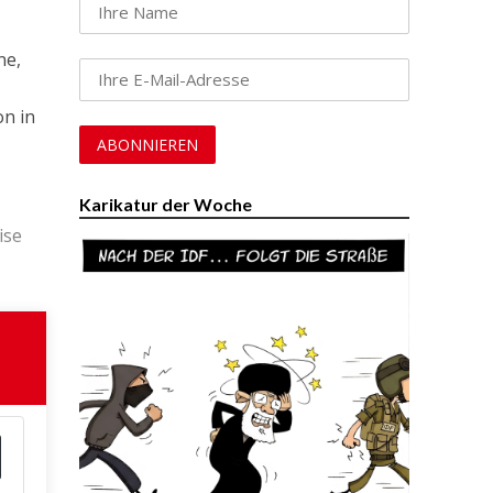
ne,
on in
Karikatur der Woche
ise