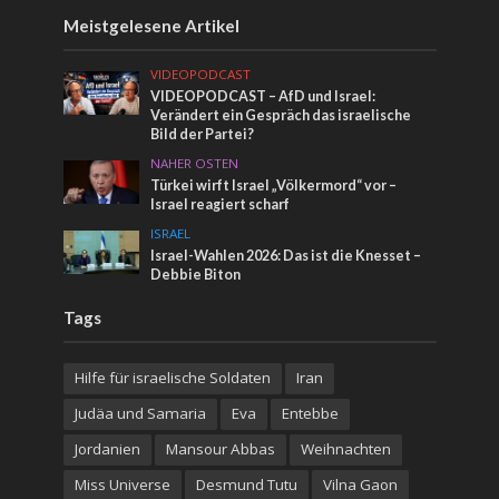
Meistgelesene Artikel
VIDEOPODCAST
VIDEOPODCAST – AfD und Israel:
Verändert ein Gespräch das israelische
Bild der Partei?
NAHER OSTEN
Türkei wirft Israel „Völkermord“ vor –
Israel reagiert scharf
ISRAEL
Israel-Wahlen 2026: Das ist die Knesset –
Debbie Biton
Tags
Hilfe für israelische Soldaten
Iran
Judäa und Samaria
Eva
Entebbe
Jordanien
Mansour Abbas
Weihnachten
Miss Universe
Desmund Tutu
Vilna Gaon