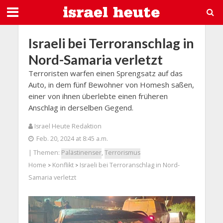
Israeli bei Terroranschlag in
Nord-Samaria verletzt
Terroristen warfen einen Sprengsatz auf das
Auto, in dem fünf Bewohner von Homesh saßen,
einer von ihnen überlebte einen früheren
Anschlag in derselben Gegend.
Israel Heute Redaktion
Feb. 20, 2024 at 8:45 a.m.
| Themen:
Palästinenser
,
Terrorismus
Home
Konflikt
Israeli bei Terroranschlag in Nord-
>
>
Samaria verletzt