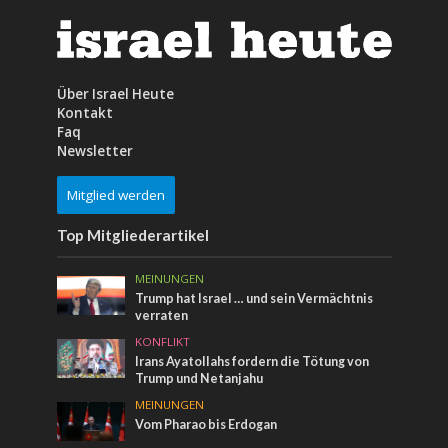
Über Israel Heute
Kontakt
Faq
Newsletter
Mitglied werden
Top Mitgliederartikel
MEINUNGEN
Trump hat Israel … und sein Vermächtnis
verraten
KONFLIKT
Irans Ayatollahs fordern die Tötung von
Trump und Netanjahu
MEINUNGEN
Vom Pharao bis Erdogan