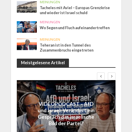
MEINUNGEN
Tacheles mit Aviel – Europas Grenzkrise
und wieder ist Israel schuld
MEINUNGEN
Wo Segen und Fluch aufeinandertreffen
MEINUNGEN
Teheran ist in den Tunnel des
Zusammenbruchs eingetreten
Meistgelesene Artikel
Videopodcast
VIDEOPODCAST – AfD
und Israel: Verändert ein
Gespräch das israelische
Bild der Partei?