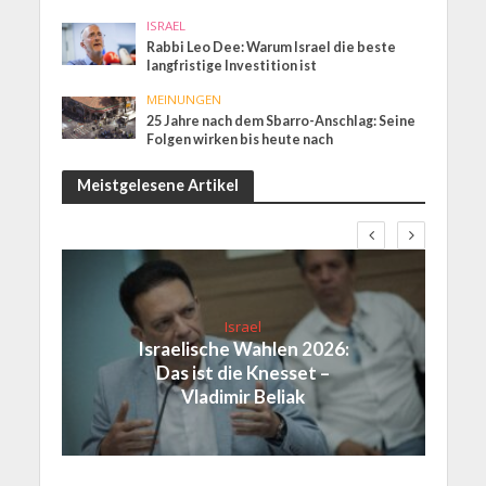
ISRAEL
Rabbi Leo Dee: Warum Israel die beste
langfristige Investition ist
MEINUNGEN
25 Jahre nach dem Sbarro-Anschlag: Seine
Folgen wirken bis heute nach
Meistgelesene Artikel
Israel
Israelische Wahlen 2026:
Das ist die Knesset –
Vladimir Beliak