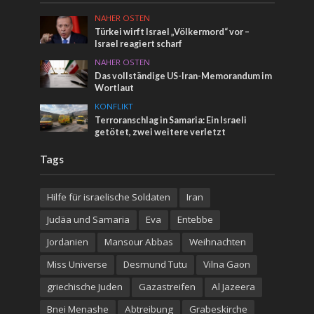
NAHER OSTEN
Türkei wirft Israel „Völkermord“ vor –
Israel reagiert scharf
NAHER OSTEN
Das vollständige US-Iran-Memorandum im
Wortlaut
KONFLIKT
Terroranschlag in Samaria: Ein Israeli
getötet, zwei weitere verletzt
Tags
Hilfe für israelische Soldaten
Iran
Judäa und Samaria
Eva
Entebbe
Jordanien
Mansour Abbas
Weihnachten
Miss Universe
Desmund Tutu
Vilna Gaon
griechische Juden
Gazastreifen
Al Jazeera
Bnei Menashe
Abtreibung
Grabeskirche