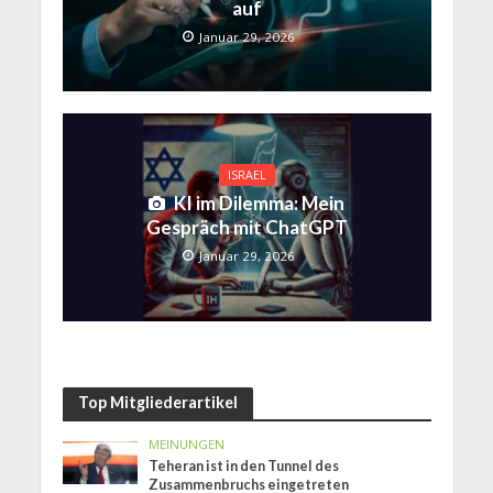
auf
Januar 29, 2026
ISRAEL
KI im Dilemma: Mein
Gespräch mit ChatGPT
Januar 29, 2026
Top Mitgliederartikel
MEINUNGEN
Teheran ist in den Tunnel des
Zusammenbruchs eingetreten