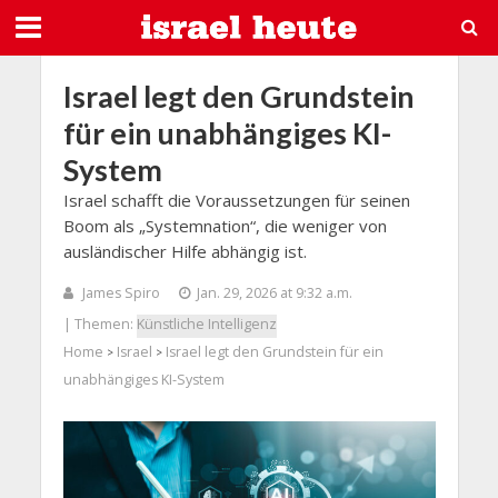
Israel legt den Grundstein
für ein unabhängiges KI-
System
Israel schafft die Voraussetzungen für seinen
Boom als „Systemnation“, die weniger von
ausländischer Hilfe abhängig ist.
James Spiro
Jan. 29, 2026 at 9:32 a.m.
| Themen:
Künstliche Intelligenz
Home
Israel
Israel legt den Grundstein für ein
>
>
unabhängiges KI-System