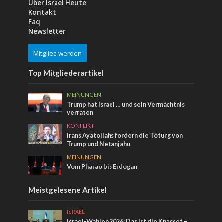
Über Israel Heute
Kontakt
Faq
Newsletter
Mitglied werden
Top Mitgliederartikel
MEINUNGEN
Trump hat Israel … und sein Vermächtnis
verraten
KONFLIKT
Irans Ayatollahs fordern die Tötung von
Trump und Netanjahu
MEINUNGEN
Vom Pharao bis Erdogan
Meistgelesene Artikel
ISRAEL
Israel-Wahlen 2026: Das ist die Knesset –