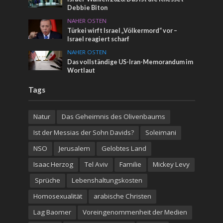
Debbie Biton
NAHER OSTEN
Türkei wirft Israel „Völkermord“ vor –
Israel reagiert scharf
NAHER OSTEN
Das vollständige US-Iran-Memorandum im
Wortlaut
Tags
Natur
Das Geheimnis des Olivenbaums
Ist der Messias der Sohn Davids?
Soleimani
NSO
Jerusalem
Gelobtes Land
Isaac Herzog
Tel Aviv
Familie
Mickey Levy
Sprüche
Lebenshaltungskosten
Homosexualität
arabische Christen
Lag Baomer
Voreingenommenheit der Medien