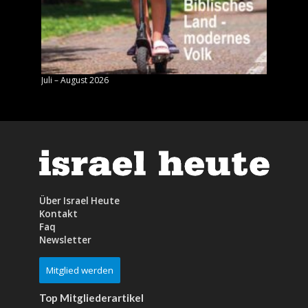
Juli – August 2026
Mai – J
Über Israel Heute
Kontakt
Faq
Newsletter
Mitglied werden
Top Mitgliederartikel