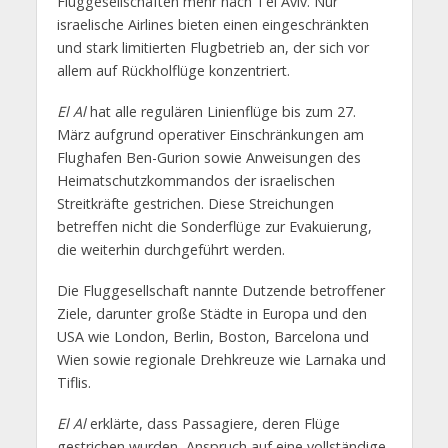
Fluggesellschaften mehr nach Tel Aviv. Nur
israelische Airlines bieten einen eingeschränkten
und stark limitierten Flugbetrieb an, der sich vor
allem auf Rückholflüge konzentriert.
El Al
hat alle regulären Linienflüge bis zum 27.
März aufgrund operativer Einschränkungen am
Flughafen Ben-Gurion sowie Anweisungen des
Heimatschutzkommandos der israelischen
Streitkräfte gestrichen. Diese Streichungen
betreffen nicht die Sonderflüge zur Evakuierung,
die weiterhin durchgeführt werden.
Die Fluggesellschaft nannte Dutzende betroffener
Ziele, darunter große Städte in Europa und den
USA wie London, Berlin, Boston, Barcelona und
Wien sowie regionale Drehkreuze wie Larnaka und
Tiflis.
El Al
erklärte, dass Passagiere, deren Flüge
gestrichen wurden, Anspruch auf eine vollständige