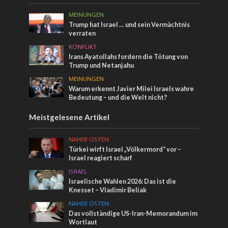
MEINUNGEN
Trump hat Israel … und sein Vermächtnis
verraten
KONFLIKT
Irans Ayatollahs fordern die Tötung von
Trump und Netanjahu
MEINUNGEN
Warum erkennt Javier Milei Israels wahre
Bedeutung – und die Welt nicht?
Meistgelesene Artikel
NAHER OSTEN
Türkei wirft Israel „Völkermord“ vor –
Israel reagiert scharf
ISRAEL
Israelische Wahlen 2026: Das ist die
Knesset – Vladimir Beliak
NAHER OSTEN
Das vollständige US-Iran-Memorandum im
Wortlaut