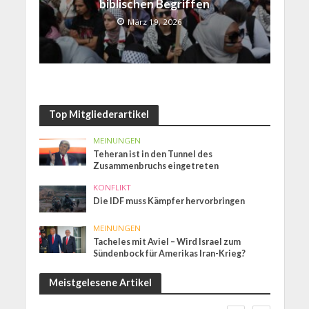
biblischen Begriffen
März 19, 2026
Top Mitgliederartikel
MEINUNGEN
Teheran ist in den Tunnel des
Zusammenbruchs eingetreten
KONFLIKT
Die IDF muss Kämpfer hervorbringen
MEINUNGEN
Tacheles mit Aviel – Wird Israel zum
Sündenbock für Amerikas Iran-Krieg?
Meistgelesene Artikel