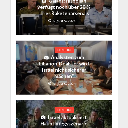
Galant: Hisbollah
verfügt noch über 20 %
ihres Raketenarsenals
August 5, 2024
KONFLIKT
Analysten zum
Libanon-Deal: „Er wird
Israel nicht sicherer
machen“
August 5, 2024
KONFLIKT
Israel aktualisiert
Hauptkriegsszenario