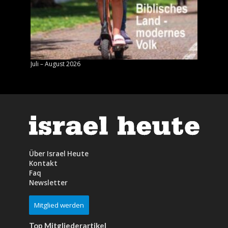
Juli – August 2026
Mai – J
Über Israel Heute
Kontakt
Faq
Newsletter
Mitglied werden
Top Mitgliederartikel