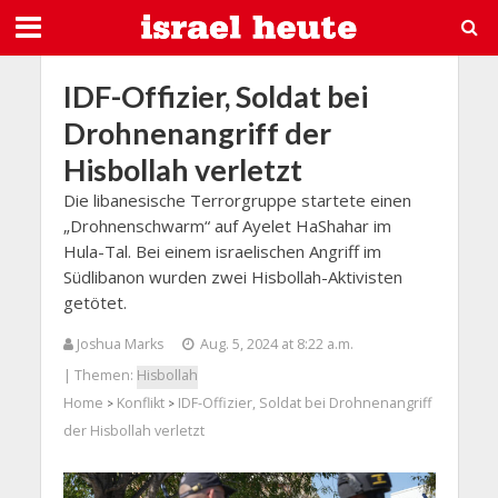
IDF-Offizier, Soldat bei
Drohnenangriff der
Hisbollah verletzt
Die libanesische Terrorgruppe startete einen
„Drohnenschwarm“ auf Ayelet HaShahar im
Hula-Tal. Bei einem israelischen Angriff im
Südlibanon wurden zwei Hisbollah-Aktivisten
getötet.
Joshua Marks
Aug. 5, 2024 at 8:22 a.m.
| Themen:
Hisbollah
Home
Konflikt
IDF-Offizier, Soldat bei Drohnenangriff
>
>
der Hisbollah verletzt