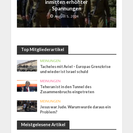
inmitten erhöhter
Spannungen
August 5, 2024
Top Mitgliederartikel
MEINUNGEN
Tacheles mit Aviel – Europas Grenzkrise
und wieder ist Israel schuld
MEINUNGEN
Teheran ist in den Tunnel des
Zusammenbruchs eingetreten
MEINUNGEN
Jesus war Jude. Warum wurde daraus ein
Problem?
Meistgelesene Artikel