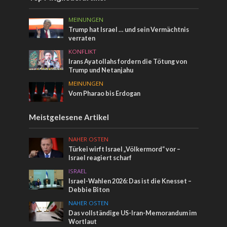
MEINUNGEN
Trump hat Israel … und sein Vermächtnis
verraten
KONFLIKT
Irans Ayatollahs fordern die Tötung von
Trump und Netanjahu
MEINUNGEN
Vom Pharao bis Erdogan
Meistgelesene Artikel
NAHER OSTEN
Türkei wirft Israel „Völkermord“ vor –
Israel reagiert scharf
ISRAEL
Israel-Wahlen 2026: Das ist die Knesset –
Debbie Biton
NAHER OSTEN
Das vollständige US-Iran-Memorandum im
Wortlaut