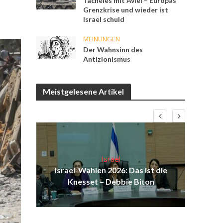
Tacheles mit Aviel – Europas
Grenzkrise und wieder ist
Israel schuld
MEINUNGEN
Der Wahnsinn des
Antizionismus
Meistgelesene Artikel
Israel
ist
Israel-Wahlen 2026: Das ist die
Is
ak
Knesset – Debbie Biton
da