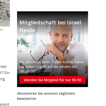
Mitgliedschaft bei Israel
Heute
o:
e
Für den Preis einer Tasse Kaffee haben
rael
Sie vollen Zugriff auf alle Inhalte der
Mitglieder
t? Ein
ung
Werden Sie Mitglied für nur €6.90
,
Abonnieren Sie unseren täglichen
Newsletter
parent