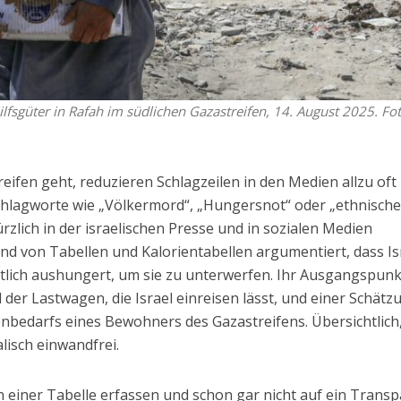
lfsgüter in Rafah im südlichen Gazastreifen, 14. August 2025. Fot
ifen geht, reduzieren Schlagzeilen in den Medien allzu oft
chlagworte wie „Völkermord“, „Hungersnot“ oder „ethnisch
ürzlich in der israelischen Presse und in sozialen Medien
nd von Tabellen und Kalorientabellen argumentiert, dass Is
tlich aushungert, um sie zu unterwerfen. Ihr Ausgangspunk
 der Lastwagen, die Israel einreisen lässt, und einer Schätz
enbedarfs eines Bewohners des Gazastreifens. Übersichtlich
lisch einwandfrei.
in einer Tabelle erfassen und schon gar nicht auf ein Trans