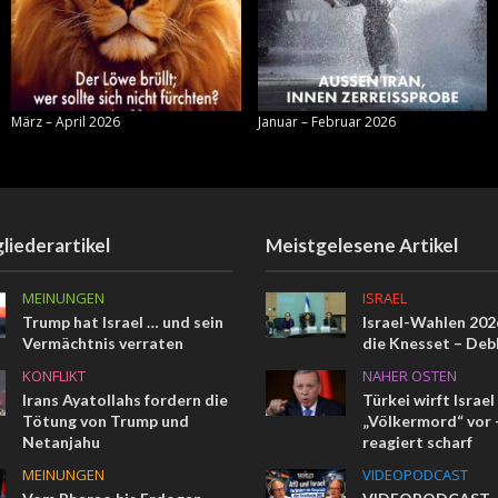
März – April 2026
Januar – Februar 2026
liederartikel
Meistgelesene Artikel
MEINUNGEN
ISRAEL
Trump hat Israel … und sein
Israel-Wahlen 2026
Vermächtnis verraten
die Knesset – Deb
KONFLIKT
NAHER OSTEN
Irans Ayatollahs fordern die
Türkei wirft Israel
Tötung von Trump und
„Völkermord“ vor –
Netanjahu
reagiert scharf
MEINUNGEN
VIDEOPODCAST