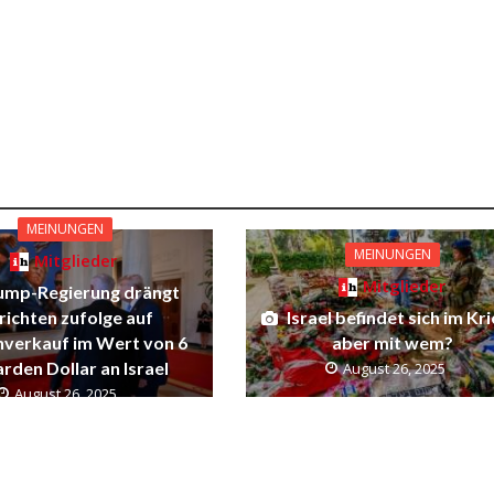
MEINUNGEN
MEINUNGEN
Mitglieder
Mitglieder
ump-Regierung drängt
Israel befindet sich im Kri
richten zufolge auf
aber mit wem?
verkauf im Wert von 6
arden Dollar an Israel
August 26, 2025
August 26, 2025