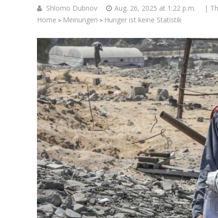
Shlomo Dubnov
Aug. 26, 2025 at 1:22 p.m.
| T
Home
Meinungen
Hunger ist keine Statistik
>
>
Vi
VIDEOPO
Israel: Ve
das israeli