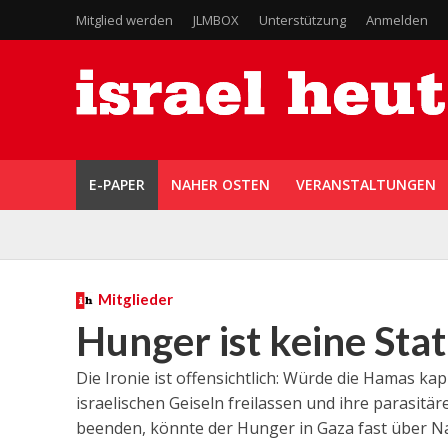
Mitglied werden
JLMBOX
Unterstützung
Anmelden
E-PAPER
NAHER OSTEN
VERANSTALTUNGEN
Mitglieder
Hunger ist keine Stat
Die Ironie ist offensichtlich: Würde die Hamas kap
israelischen Geiseln freilassen und ihre parasi
beenden, könnte der Hunger in Gaza fast über Na