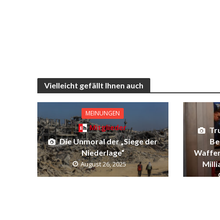
Vielleicht gefällt Ihnen auch
MEINUNGEN
Mitglieder
Tr
Die Unmoral der „Siege der
Be
Niederlage“
Waffen
Milli
August 26, 2025