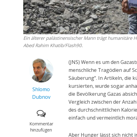
Ein älterer palästinensischer Mann trägt humanitäre Hi
Abed Rahim Khatib/Flash90.
(JNS) Wenn es um den Gazastre
menschliche Tragödien auf S
Säuberung“. In Artikeln, die k
kursierten, wurde sogar anha
Shlomo
die Bevölkerung Gazas absich
Dubnov
Vergleich zwischen der Anzahl
des durchschnittlichen Kalori
einfach und vermeintlich mora
Kommentar
hinzufügen
Aber Hunger lässt sich nicht 