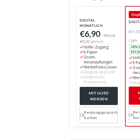
Empf
DIGITAL
DIGIT
MONATLICH
€6,90
€51,0
/ Monat
/ Jahr
€82,80 jährlich
Voller Zugang
38% E
E-Paper
€31,8
Zoom-
Vol
Veranstaltungen
E-P
Werbefreies Lesen
Zo
Magazin gedruckt
Ver
Kostenloser
Wer
Probemonat
Mag
MITGLIED
WERDEN
Ber
Beratungsgespräch
buc
buchen