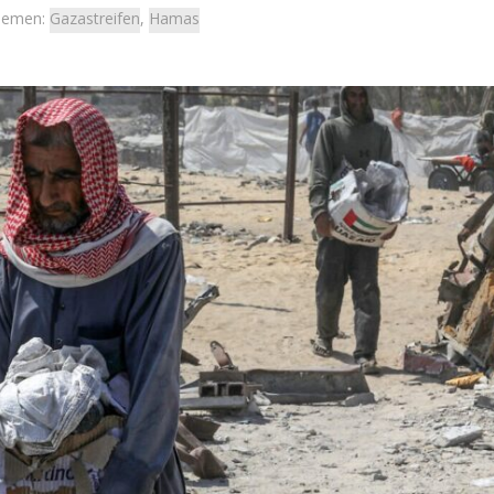
hemen:
Gazastreifen
,
Hamas
deopodcast
Israel
DCAST – AfD und
Israelische Wahlen 2026: Das 
rändert ein Gespräch
die Knesset – Vladimir Beli
sche Bild der Partei?