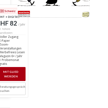
🇨🇭 Schweiz
INT + DIGITAL
HF 82
/ Jahr
l. höhere
sandkosten
Voller Zugang
E-Paper
Zoom-
Veranstaltungen
Werbefreies Lesen
Magazin 6× / Jahr
1 Probemonat
gratis
MITGLIED
WERDEN
Beratungsgespräch
buchen