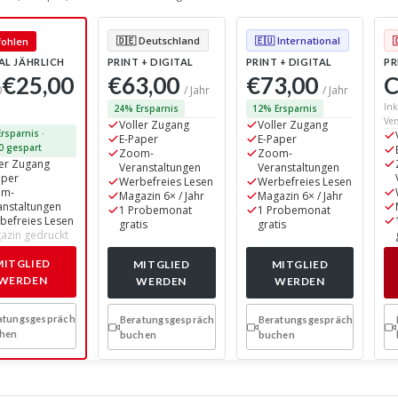
🇩🇪 Deutschland
🇪🇺 International
ohlen
AL JÄHRLICH
PRINT + DIGITAL
PRINT + DIGITAL
PR
€25,00
€63,00
€73,00
C
0
/ Jahr
/ Jahr
Ink
24% Ersparnis
12% Ersparnis
Ver
Voller Zugang
Voller Zugang
rsparnis ·
E-Paper
E-Paper
0 gespart
Zoom-
Zoom-
ler Zugang
Veranstaltungen
Veranstaltungen
aper
Werbefreies Lesen
Werbefreies Lesen
om-
Magazin 6× / Jahr
Magazin 6× / Jahr
anstaltungen
1 Probemonat
1 Probemonat
befreies Lesen
gratis
gratis
azin gedruckt
MITGLIED
MITGLIED
MITGLIED
WERDEN
WERDEN
WERDEN
atungsgespräch
Beratungsgespräch
Beratungsgespräch
hen
buchen
buchen