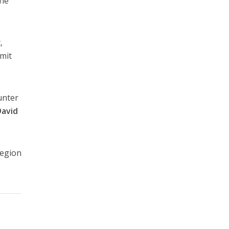
che
,
 mit
unter
David
Region