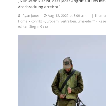
„Nur wenn klar ist, dass jeder Angriff auf uns mi
Abschreckung erreicht.“
Ryan Jones
Aug. 12, 2025 at 8:00 a.m.
| Theme
Home
Konflikt
„Erobern, vertreiben, umsiedeln“ – Reser
>
>
echten Sieg in Gaza
Israelische
die Knesse