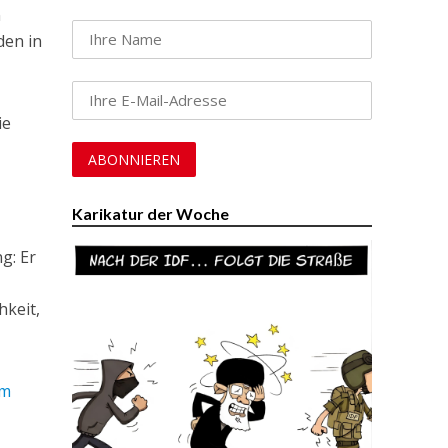
n
den in
ie
Karikatur der Woche
g: Er
hkeit,
em