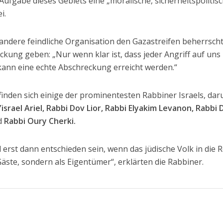
Aufgabe dieses Gebiets eine „moralische, sicherheitspolitis
i.
andere feindliche Organisation den Gazastreifen beherrscht
kung geben: „Nur wenn klar ist, dass jeder Angriff auf uns
kann eine echte Abschreckung erreicht werden.“
inden sich einige der prominentesten Rabbiner Israels, dar
israel Ariel, Rabbi Dov Lior, Rabbi Elyakim Levanon, Rabbi 
d
Rabbi Oury Cherki.
d erst dann entschieden sein, wenn das jüdische Volk in die 
Gäste, sondern als Eigentümer“, erklärten die Rabbiner.