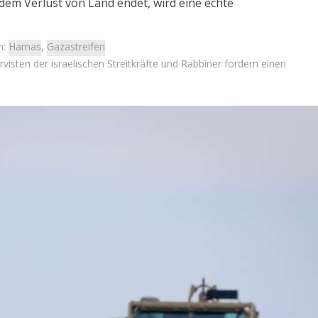
t dem Verlust von Land endet, wird eine echte
n:
Hamas
,
Gazastreifen
visten der israelischen Streitkräfte und Rabbiner fordern einen
Israel
Israel
 Wahlen 2026: Das ist
Israel-Wahlen 2026: Das ist 
t – Vladimir Beliak
Knesset – Debbie Biton