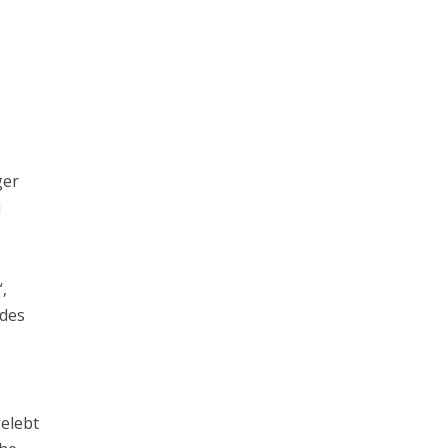
ger
u
,
 des
gelebt