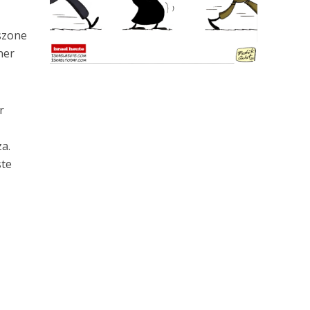
szone
ner
r
za.
ste