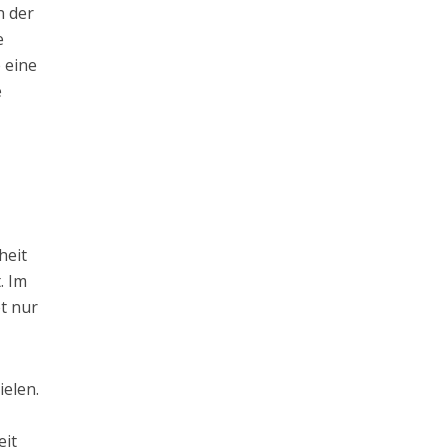
n der
e
e eine
e
heit
. Im
t nur
ielen.
eit