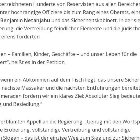
erzeichneten Hunderte von Reservisten aus allen Bereiche
runter hochrangige Offiziere bis zum Rang eines Obersts, ein
t
Benjamin Netanjahu
und das Sicherheitskabinett, in der si
berung, die Vertreibung feindlicher Elemente und die jüdisch
eifens forderten.
en – Familien, Kinder, Geschäfte – und unser Leben für die
rt“, heißt es in der Petition.
 wenn ein Abkommen auf dem Tisch liegt, das unsere Sicher
s nächste Massaker und die nächsten Entführungen bereitet
eraden fordern wir ein klares Ziel: Absoluter Sieg bedeute
g und Besiedlung.“
verblümten Appell an die Regierung: „Genug mit den Wortsp
e Eroberung, vollständige Vertreibung und vollständige
n Slogan – das ist der einzige Weg zum Sieg und zur Sicherh