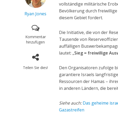
vollständige militärische Ero
Bevölkerung durch freiwillig
Ryan Jones
diesem Gebiet fordert.
Die Initiative, die von der R
Kommentar
Tausende von Reserveoffiziere
hinzufügen
auffälligen Buswerbekampagne
lautet: „
Sieg = freiwillige Au
Den Organisatoren zufolge bi
Teilen Sie dies!
garantiere Israels langfristig
Ressourcen der Hamas – ihrer
in anderen Ländern, die bere
Siehe auch:
Das geheime isra
Gazastreifen