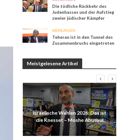
Die tödliche Rückkehr des
Judenhasses und der Aufstieg
zweier jüdischer Kämpfer
MEINUNGEN
Teheran ist in den Tunnel des
Zusammenbruchs eingetreten
Meistgelesene Artikel
Israel
die
Israelische Wahlen 2026: Das ist
Isr
die Knesset – Moshe Abutbul
d