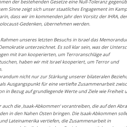
Rahmen der bestehenden Gesetze eine Null-Toleranz gegenü
sem Sinne zeigt sich unser staatliches Engagement im Kamp
rin, dass wir im kommenden Jahr den Vorsitz der IHRA, de
 Holocaust-Gedenken, übernehmen werden.
 Rahmen unseres letzten Besuchs in Israel das Memorand
emokratie unterzeichnet. Es soll klar sein, was der Unters
gen mit Iran kooperierten, um Terroranschläge auf
uschen, haben wir mit Israel kooperiert, um Terror und
.
orandum nicht nur zur Stärkung unserer bilateralen Bezie
h als Ausgangspunkt für eine vertiefte Zusammenarbeit zwis
on in Bezug auf grundlegende Werte und Ziele wie Freiheit 
 auch die ‚Isaak-Abkommen‘ vorantreiben, die auf den Abr
en in den Nahen Osten bringen. Die Isaak-Abkommen solle
und Lateinamerika vertiefen, die Zusammenarbeit in