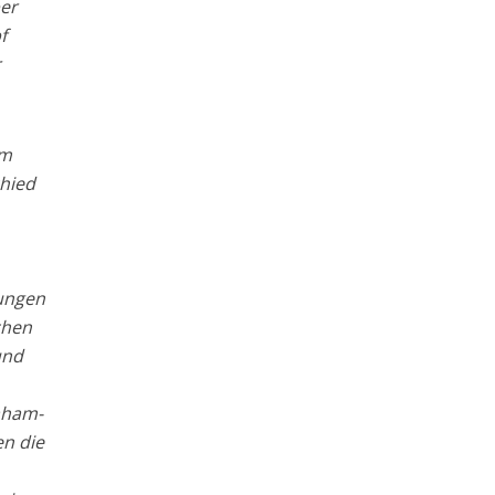
ber
f
r
um
chied
hungen
chen
und
aham-
n die