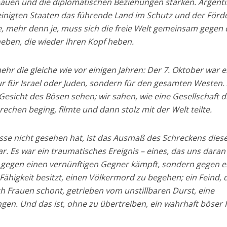
auen und die diplomatischen Beziehungen stärken. Argenti
inigten Staaten das führende Land im Schutz und der Förd
 mehr denn je, muss sich die freie Welt gemeinsam gegen 
eben, die wieder ihren Kopf heben.
ehr die gleiche wie vor einigen Jahren: Der 7. Oktober war e
ur für Israel oder Juden, sondern für den gesamten Westen.
Gesicht des Bösen sehen; wir sahen, wie eine Gesellschaft d
chen beging, filmte und dann stolz mit der Welt teilte.
isse nicht gesehen hat, ist das Ausmaß des Schreckens dies
r. Es war ein traumatisches Ereignis – eines, das uns daran
cht gegen einen vernünftigen Gegner kämpft, sondern gegen 
 Fähigkeit besitzt, einen Völkermord zu begehen; ein Feind, 
h Frauen schont, getrieben vom unstillbaren Durst, eine
ngen. Und das ist, ohne zu übertreiben, ein wahrhaft böser 