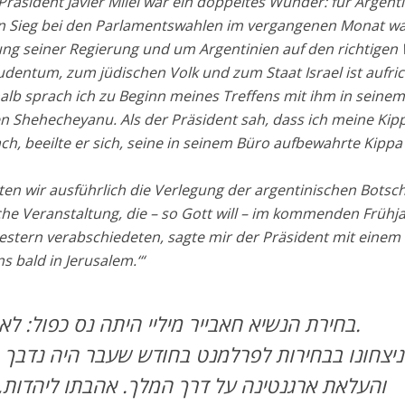
Präsident Javier Milei war ein doppeltes Wunder: für Argent
ein Sieg bei den Parlamentswahlen im vergangenen Monat wa
gung seiner Regierung und um Argentinien auf den richtigen
udentum, zum jüdischen Volk und zum Staat Israel ist aufric
alb sprach ich zu Beginn meines Treffens mit ihm in seine
 Shehecheyanu. Als der Präsident sah, dass ich meine Kip
h, beeilte er sich, seine in seinem Büro aufbewahrte Kippa
en wir ausführlich die Verlegung der argentinischen Botsch
che Veranstaltung, die – so Gott will – im kommenden Frühj
 gestern verabschiedeten, sagte mir der Präsident mit einem
s bald in Jerusalem.‘“
בחירת הנשיא חאבייר מיליי היתה נס כפול: לארגנטינה ולעם היהודי.
ניצחונו בבחירות לפרלמנט בחודש שעבר היה נדבך 
והעלאת ארגנטינה על דרך המלך. אהבתו ליהדות, 