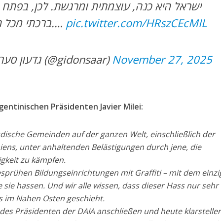
ישראל היא כנה, עוצמתית ומרגשת. לכן, בפתח 
ברכתי מכל הלב בירכת ״שהחיינו״.…
pic.twitter.com/HRszCEcMIL
— Gideon Sa’ar | גדעון סער (@gidonsaar)
November 27, 2025
gentinischen Präsidenten Javier Milei:
üdische Gemeinden auf der ganzen Welt, einschließlich der
ens, unter anhaltenden Belästigungen durch jene, die
gkeit zu kämpfen.
esprühen Bildungseinrichtungen mit Graffiti – mit dem einz
e sie hassen. Und wir alle wissen, dass dieser Hass nur sehr
s im Nahen Osten geschieht.
es Präsidenten der DAIA anschließen und heute klarstellen