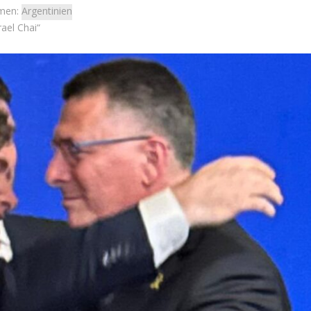
men:
Argentinien
rael Chai“
Israel
Israel
 Wahlen 2026: Das ist
Israelische Wahlen 2026: Das 
t – Vladimir Beliak
die Knesset – Moshe Abutb