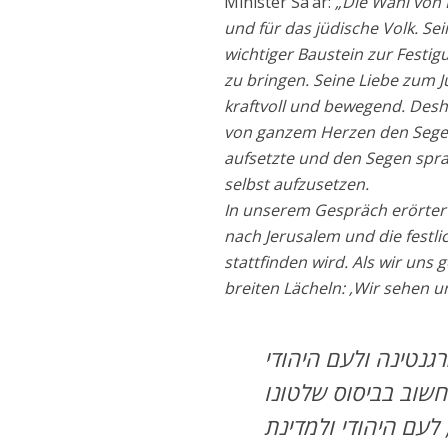
Minister Sa’ar:
„Die Wahl von 
und für das jüdische Volk. S
wichtiger Baustein zur Festi
zu bringen. Seine Liebe zum J
kraftvoll und bewegend. Desh
von ganzem Herzen den Segen
aufsetzte und den Segen sprac
selbst aufzusetzen.
In unserem Gespräch erörtert
nach Jerusalem und die festli
stattfinden wird. Als wir uns
breiten Lächeln: ‚Wir sehen un
חשוב בביסוס שלטונו
לעם היהודי ולמדינת