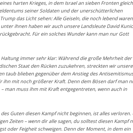
eines harten Krieges, in dem Israel an sieben Fronten gleich
Heldentums seiner Soldaten und der unerschütterlichen
Trump das Licht sehen: Alle Geiseln, die noch lebend waren
 unter ihnen haben wir auch unsere Landsleute David Kunio
urückgebracht. Für ein solches Wunder kann man nur Gott
e Haltung immer sehr klar: Während die große Mehrheit der
üdischen Staat den Rücken zuzukehren, streckten wir unsere
en taub blieben gegenüber dem Anstieg des Antisemitismus
wir ihn mit noch größerer Kraft. Denn dem Bösen darf man n
n – man muss ihm mit Kraft entgegentreten, wenn auch in
 des Guten diesen Kampf nicht beginnen, ist alles verloren.
gen Zeiten – wenn dir alle sagen, du solltest diesen Kampf n
gst oder Feigheit schweigen. Denn der Moment, in dem ein