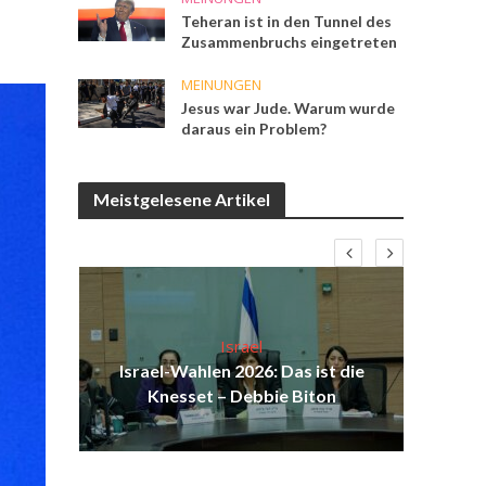
Teheran ist in den Tunnel des
Zusammenbruchs eingetreten
MEINUNGEN
Jesus war Jude. Warum wurde
daraus ein Problem?
Meistgelesene Artikel
Israel
ist
Israel-Wahlen 2026: Das ist die
Isr
ul
Knesset – Debbie Biton
d