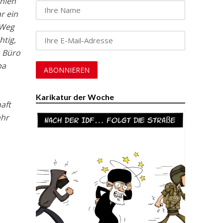
inien
r ein
 Weg
htig,
m Büro
pa
Karikatur der Woche
aft
ahr