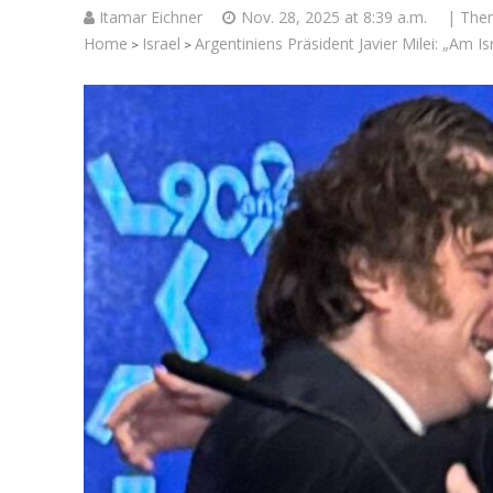
Itamar Eichner
Nov. 28, 2025 at 8:39 a.m.
| The
Home
Israel
Argentiniens Präsident Javier Milei: „Am Is
>
>
Israelische
die Knesse