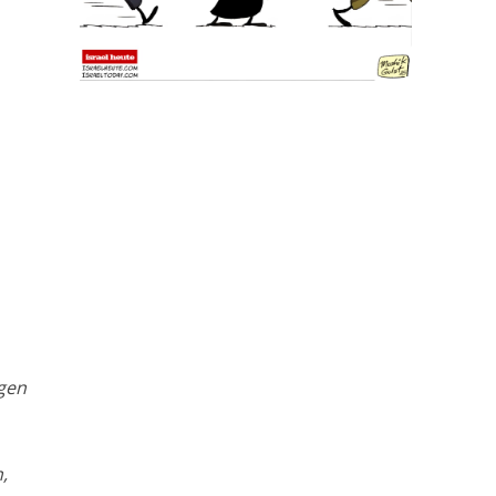
igen
,