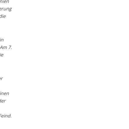
nien
erung
die
in
 Am 7.
ie
er
einen
der
Feind.