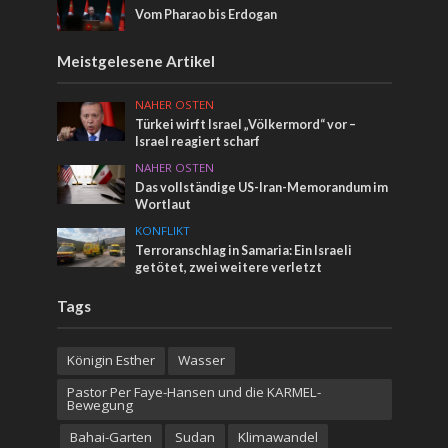
Vom Pharao bis Erdogan
Meistgelesene Artikel
NAHER OSTEN
Türkei wirft Israel „Völkermord“ vor –
Israel reagiert scharf
NAHER OSTEN
Das vollständige US-Iran-Memorandum im
Wortlaut
KONFLIKT
Terroranschlag in Samaria: Ein Israeli
getötet, zwei weitere verletzt
Tags
Königin Esther
Wasser
Pastor Per Faye-Hansen und die KARMEL-
Bewegung
Bahai-Garten
Sudan
Klimawandel