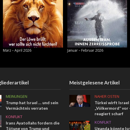
März – April 2026
Januar – Februar 2026
liederartikel
Meistgelesene Artikel
MEINUNGEN
NAHER OSTEN
Trump hat Israel … und sein
Türkei wirft Israel
Vermächtnis verraten
„Völkermord“ vor –
reagiert scharf
KONFLIKT
KONFLIKT
Irans Ayatollahs fordern die
Tötung von Trump und
Uganda könnte Isr