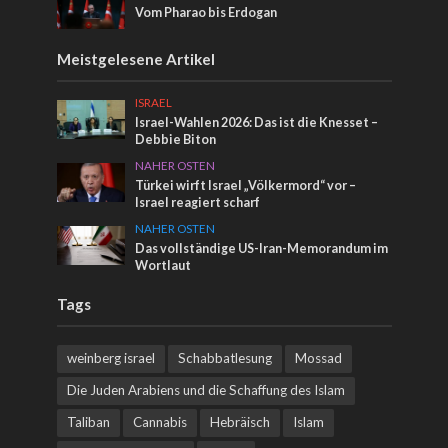
Vom Pharao bis Erdogan
Meistgelesene Artikel
ISRAEL
Israel-Wahlen 2026: Das ist die Knesset –
Debbie Biton
NAHER OSTEN
Türkei wirft Israel „Völkermord“ vor –
Israel reagiert scharf
NAHER OSTEN
Das vollständige US-Iran-Memorandum im
Wortlaut
Tags
weinberg israel
Schabbatlesung
Mossad
Die Juden Arabiens und die Schaffung des Islam
Taliban
Cannabis
Hebräisch
Islam