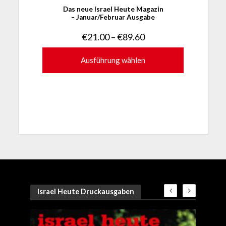
Das neue Israel Heute Magazin
– Januar/Februar Ausgabe
Preisspanne:
€
21.00
–
€
89.60
€21.00
bis
Ausführung wählen
€89.60
Dieses
Produkt
weist
mehrere
Varianten
auf.
Die
Optionen
können
auf
der
Produktseite
Israel Heute Druckausgaben
gewählt
werden