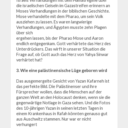
Israels Verhandlungen mit dem Hamasregime über
die israelischen Geiseln im Gazastreifen erinnern an
Moses Verhandlungen in der biblischen Geschichte.
Mose verhandelte mit dem Pharao, um sein Volk
ausziehen zu lassen. Es waren langwierige
Verhandlungen, und Ägypten musste zehn Plagen
über sich
ergehen lassen, bis der Pharao Mose und Aaron
endlich entgegenkam. Gott verhärtete das Herz des
Unterdrückers. Das wirft in unserer Situation die
Frage auf, ob Gott auch das Herz von Yahya Sinwar
verhärtet hat?
3. Wie eine palästinensische Lüge geboren wird
Das ausgemergelte Gesicht von Yazan Kafarneh ist
das perfekte Bild. Die Palästinenser und ihre
Fürsprecher wollen, dass die Menschen auf der
ganzen Welt an den Holocaust denken, wenn sie die
gegenwärtige Notlage in Gaza sehen. Und die Fotos
des 10-jährigen Yazan in seinen letzten Tagen in
einem Krankenhaus in Rafah könnten genauso gut
aus Auschwitz stammen. Nur war er nicht
verhungert