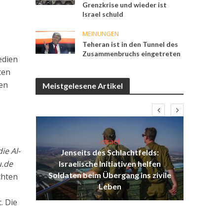
Grenzkrise und wieder ist
Israel schuld
MEINUNGEN
Teheran ist in den Tunnel des
Zusammenbruchs eingetreten
edien
ten
gen
Meistgelesene Artikel
Israel
ie Al-
Jenseits des Schlachtfelds:
u.de
ist
Israelische Initiativen helfen
Isr
ul
Soldaten beim Übergang ins zivile
d
chten
Leben
. Die