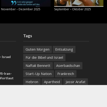
November – Dezember 2025
September – Oktober 2025
Tags
Guten Morgen
Entsalzung
 Israel
Für die Bibel und Israel
Naftali Bennett
Aserbaidschan
Start-Up Nation
Frankreich
US-Iran-
ortlaut
Hebron
Apartheid
Jassir Arafat
Evangelische Marienschwestern
 Samaria:
, zwei
Der Name hinter der Straße
Take your coffee with you wherever you go
Neueinwanderer
Nationalgesetz