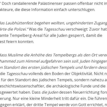
 Doch randalierende Palästinenser passen offenbar nicht i
kteure, die diese Information einfach unterschlugen.
 das Laubhüttenfest begehen wollten, ungehinderten Zugan
te die Polizei.“
Was die
Tagesschau
verschweigt: Zuvor hat
samte Tempelberg-Areal für alle Juden gesperrt, damit die
est feiern konnten.
, dass Muslime die Anhöhe des Tempelbergs als den Ort vere
hammed zum Himmel aufgefahren sein soll. Juden hingege
en Standort des ersten jüdischen Tempels und fordern des
 die
Tagesschau
vollends den Boden der Objektivität. Nicht n
für den Standort des jüdischen Tempels, sondern nahezu a
eschichtswissenschaftler, die archäologische Funde und die
ausgewertet haben. Dass
die Juden
dessen Neuerrichtung for
ierung. Nur eine kleine Minderheit tritt dafür ein. Die führe
egen erklärt, der dritte Tempel werde von Gott errichtet, n