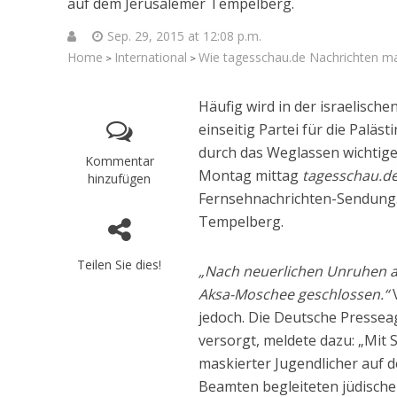
auf dem Jerusalemer Tempelberg.
Sep. 29, 2015 at 12:08 p.m.
Home
International
Wie tagesschau.de Nachrichten ma
>
>
Häufig wird in der israelische
einseitig Partei für die Paläs
durch das Weglassen wichtiger
Kommentar
Montag mittag
tagesschau.d
hinzufügen
Fernsehnachrichten-Sendung. 
Tempelberg.
Teilen Sie dies!
„Nach neuerlichen Unruhen auf
Aksa-Moschee geschlossen.“
V
Israelische
die Knesse
jedoch. Die Deutsche Presseag
versorgt, meldete dazu: „Mit
maskierter Jugendlicher auf d
Beamten begleiteten jüdische 