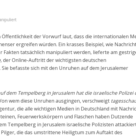
nipuliert
n Öffentlichkeit der Vorwurf laut, dass die internationalen M
tinenser ergreifen würden. Ein krasses Beispiel, wie Nachrich
 Fakten tatsächlich manipuliert werden, lieferte am gestri
e
, der Online-Auftritt der wichtigsten deutschen
Sie befasste sich mit den Unruhen auf dem Jerusalemer
 dem Tempelberg in Jerusalem hat die israelische Polizei d
Israel
Israel
on wem diese Unruhen ausgingen, verschweigt
tagesscha
 Wahlen 2026: Das ist
Israelische Wahlen 2026: Das 
t – Vladimir Beliak
die Knesset – Moshe Abutb
entur, die alle wichtigen Medien in Deutschland mit Nachri
 Steinen, Feuerwerkskörpern und Flaschen haben Dutzende
em Tempelberg in Jerusalem israelische Polizisten attackiert
Pilger, die das umstrittene Heiligtum zum Auftakt des