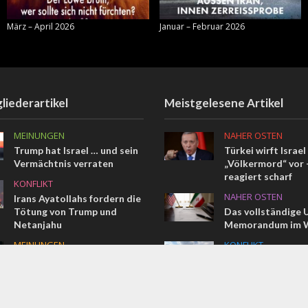
März – April 2026
Januar – Februar 2026
liederartikel
Meistgelesene Artikel
MEINUNGEN
NAHER OSTEN
Trump hat Israel … und sein
Türkei wirft Israel
Vermächtnis verraten
„Völkermord“ vor –
reagiert scharf
KONFLIKT
NAHER OSTEN
Irans Ayatollahs fordern die
Tötung von Trump und
Das vollständige 
Netanjahu
Memorandum im W
MEINUNGEN
KONFLIKT
Vom Pharao bis Erdogan
Terroranschlag in
Ein Israeli getötet
weitere verletzt
COMMENT