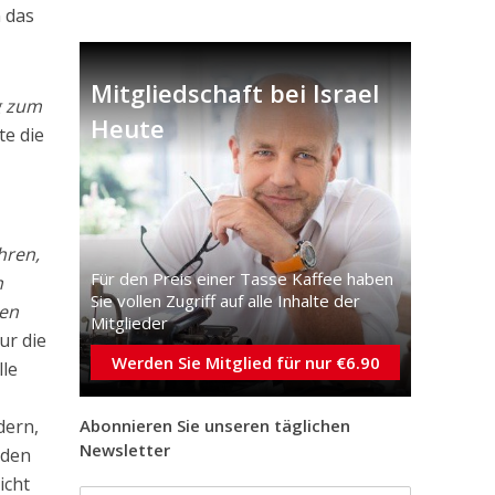
n das
Mitgliedschaft bei Israel
g zum
Heute
te die
hren,
Für den Preis einer Tasse Kaffee haben
n
Sie vollen Zugriff auf alle Inhalte der
sen
Mitglieder
ur die
Werden Sie Mitglied für nur €6.90
lle
Abonnieren Sie unseren täglichen
dern,
Newsletter
nden
icht