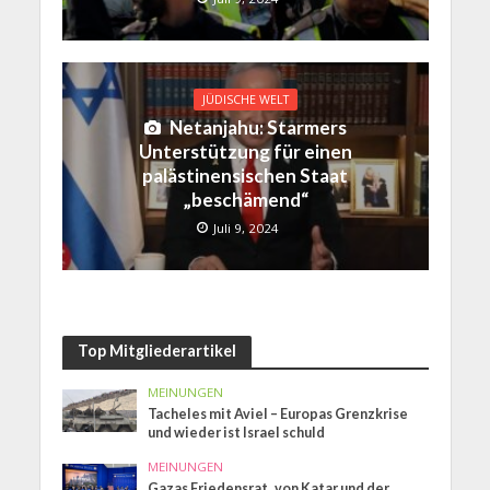
JÜDISCHE WELT
Netanjahu: Starmers
Unterstützung für einen
palästinensischen Staat
„beschämend“
Juli 9, 2024
Top Mitgliederartikel
MEINUNGEN
Tacheles mit Aviel – Europas Grenzkrise
und wieder ist Israel schuld
MEINUNGEN
Gazas Friedensrat „von Katar und der