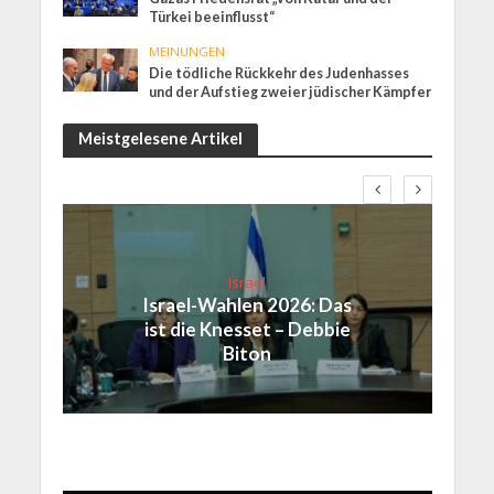
Türkei beeinflusst“
MEINUNGEN
Die tödliche Rückkehr des Judenhasses
und der Aufstieg zweier jüdischer Kämpfer
Meistgelesene Artikel
Israel
Israel-Wahlen 2026: Das
ist die Knesset – Debbie
Biton