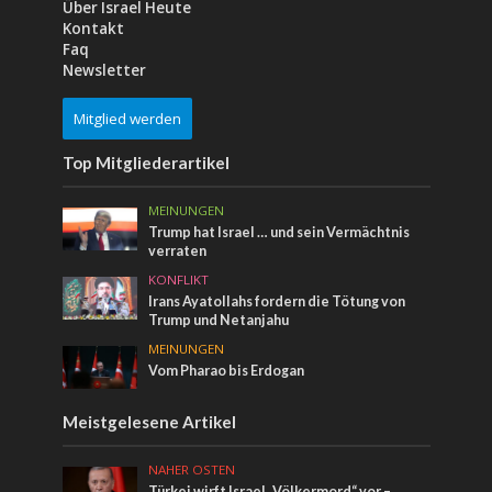
Über Israel Heute
Kontakt
Faq
Newsletter
Mitglied werden
Top Mitgliederartikel
MEINUNGEN
Trump hat Israel … und sein Vermächtnis
verraten
KONFLIKT
Irans Ayatollahs fordern die Tötung von
Trump und Netanjahu
MEINUNGEN
Vom Pharao bis Erdogan
Meistgelesene Artikel
NAHER OSTEN
Türkei wirft Israel „Völkermord“ vor –