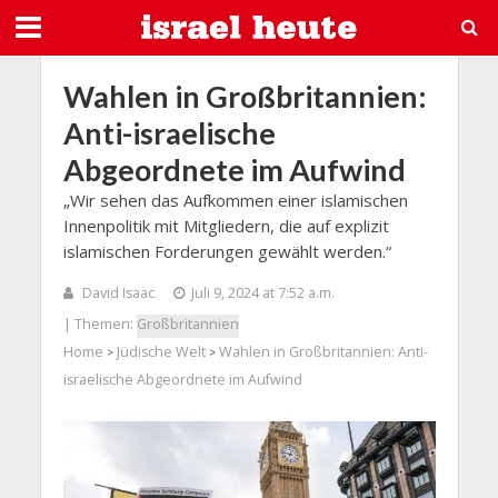
Wahlen in Großbritannien:
Anti-israelische
Abgeordnete im Aufwind
„Wir sehen das Aufkommen einer islamischen
Innenpolitik mit Mitgliedern, die auf explizit
islamischen Forderungen gewählt werden.“
David Isaac
Juli 9, 2024 at 7:52 a.m.
| Themen:
Großbritannien
Home
Jüdische Welt
Wahlen in Großbritannien: Anti-
>
>
israelische Abgeordnete im Aufwind