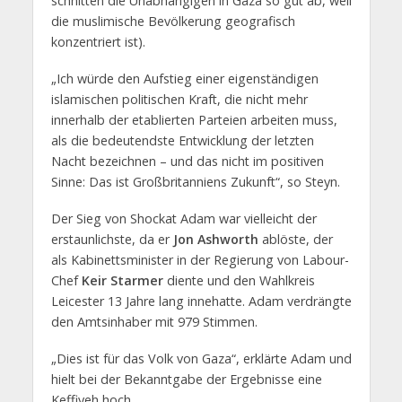
schnitten die Unabhängigen in Gaza so gut ab, weil
die muslimische Bevölkerung geografisch
konzentriert ist).
„Ich würde den Aufstieg einer eigenständigen
islamischen politischen Kraft, die nicht mehr
innerhalb der etablierten Parteien arbeiten muss,
als die bedeutendste Entwicklung der letzten
Nacht bezeichnen – und das nicht im positiven
Sinne: Das ist Großbritanniens Zukunft“, so Steyn.
Der Sieg von Shockat Adam war vielleicht der
erstaunlichste, da er
Jon Ashworth
ablöste, der
als Kabinettsminister in der Regierung von Labour-
Chef
Keir Starmer
diente und den Wahlkreis
Leicester 13 Jahre lang innehatte. Adam verdrängte
den Amtsinhaber mit 979 Stimmen.
„Dies ist für das Volk von Gaza“, erklärte Adam und
hielt bei der Bekanntgabe der Ergebnisse eine
Keffiyeh hoch.