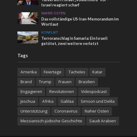
Israel reagiert scharf
NAHER OSTEN
Das vollständige US-Iran-Memorandum im
Wortlaut
KONFLIKT
Terroranschlag in Samaria: Ein Israeli
getötet, zwei weitere verletzt
Tags
Amerika
Feiertage
Tacheles
Katar
Brand
Trump
Frauen
Brasilien
Engagieren
Revolutionen
Videopodcast
Jeschua
Afrika
Galiläa
Simson und Delila
Unterstützung
Coronavirus
Naher Osten
Messianisch-jüdische Geschichte
Saudi Arabien