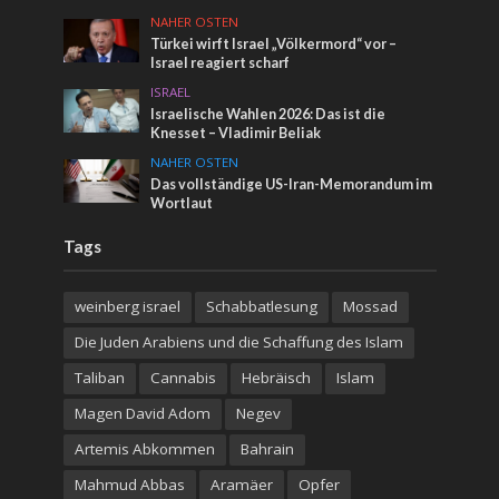
NAHER OSTEN
Türkei wirft Israel „Völkermord“ vor –
Israel reagiert scharf
ISRAEL
Israelische Wahlen 2026: Das ist die
Knesset – Vladimir Beliak
NAHER OSTEN
Das vollständige US-Iran-Memorandum im
Wortlaut
Tags
weinberg israel
Schabbatlesung
Mossad
Die Juden Arabiens und die Schaffung des Islam
Taliban
Cannabis
Hebräisch
Islam
Magen David Adom
Negev
Artemis Abkommen
Bahrain
Mahmud Abbas
Aramäer
Opfer