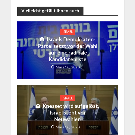
Vielleicht gefällt Ihnen auch
ISRAEL
Israels Demokraten-
Partei setzt vor der Wahl
auf eine radikale
Kandidatenliste
März 16, 2020
ISRAEL
Knesset wird aufgelöst,
Israel steht vor
Neuwahlen
März 16, 2020