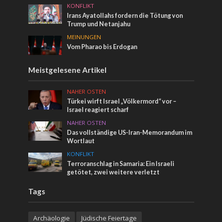
KONFLIKT
Irans Ayatollahs fordern die Tötung von
Trump und Netanjahu
MEINUNGEN
Vom Pharao bis Erdogan
Meistgelesene Artikel
NAHER OSTEN
Türkei wirft Israel „Völkermord“ vor –
Israel reagiert scharf
NAHER OSTEN
Das vollständige US-Iran-Memorandum im
Wortlaut
KONFLIKT
Terroranschlag in Samaria: Ein Israeli
getötet, zwei weitere verletzt
Tags
Archäologie
Jüdische Feiertage