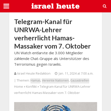
Telegram-Kanal für
UNRWA-Lehrer
verherrlicht Hamas-
Massaker vom 7. Oktober
UN Watch entlarvte die 3.000 Mitglieder
zählende Chat-Gruppe als Unterstützer des
Terrorismus gegen Israelis.
Israel Heute Redaktion
Jan. 11, 2024 at 7:00 a.m.
| Themen:
Hamas
,
Vereinte Nationen
,
Gazastreifen
Home
Konflikt
Telegram-Kanal für UNRWA-Lehrer
>
>
verherrlicht Hamas-Massaker vom 7. Oktober