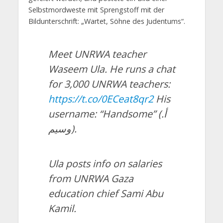
Selbstmordweste mit Sprengstoff mit der
Bildunterschrift: „Wartet, Söhne des Judentums“.
Meet UNRWA teacher
Waseem Ula. He runs a chat
for 3,000 UNRWA teachers:
https://t.co/0ECeat8qr2
His
username: “Handsome” (أ.
وسيم).
Ula posts info on salaries
from UNRWA Gaza
education chief Sami Abu
Kamil.