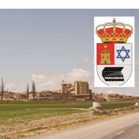
Israel
Israel
 Wahlen 2026: Das ist
Israelische Wahlen 2026: Das 
t – Vladimir Beliak
die Knesset – Moshe Abutb