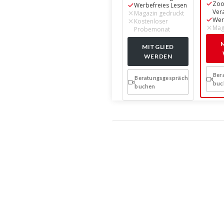
Werbefreies Lesen
Zo
Magazin gedruckt
Ver
Kostenloser
Wer
Probemonat
Mag
MITGLIED
WERDEN
Ber
Beratungsgespräch
buc
buchen