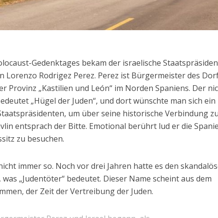
locaust-Gedenktages bekam der israelische Staatspräsiden
on Lorenzo Rodrigez Perez. Perez ist Bürgermeister des Dor
 der Provinz „Kastilien und León“ im Norden Spaniens. Der ni
bedeutet „Hügel der Juden“, und dort wünschte man sich ein
 Staatspräsidenten, um über seine historische Verbindung 
vlin entsprach der Bitte. Emotional berührt lud er die Spanie
sitz zu besuchen.
 nicht immer so. Noch vor drei Jahren hatte es den skandalö
, was „Judentöter“ bedeutet. Dieser Name scheint aus dem
mmen, der Zeit der Vertreibung der Juden.