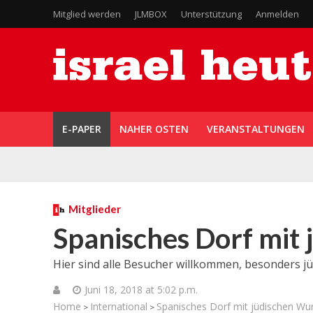
Mitglied werden
JLMBOX
Unterstützung
Anmelden
E-PAPER
NAHER OSTEN
VERANSTALTUNGEN
Mitglieder
Spanisches Dorf mit
Hier sind alle Besucher willkommen, besonders jü
Juni 18, 2018 at 5:02 p.m.
Home
International
Spanisches Dorf mit jüdischen Wu
>
>