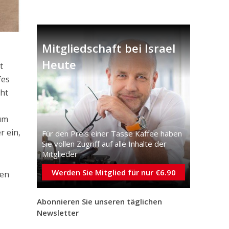
Mitgliedschaft bei Israel
Heute
t
fes
cht
zum
r ein,
Für den Preis einer Tasse Kaffee haben
Sie vollen Zugriff auf alle Inhalte der
Mitglieder
Werden Sie Mitglied für nur €6.90
sen
Abonnieren Sie unseren täglichen
Newsletter