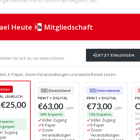
germeister Perez und Israel begann, als...
rael Heute
Mitgliedschaft
JETZT EINLOGGEN
 Melden Sie sich an, um weiterzulesen.
alten, E-Paper, Zoom-Veranstaltungen und werbefreiem Lesen.
🇩🇪 Deutschland
🇪🇺 International
ohlen
AL JÄHRLICH
PRINT + DIGITAL
PRINT + DIGITAL
PR
€25,00
€63,00
€73,00
C
0
/ Jahr
/ Jahr
Ink
24% Ersparnis
12% Ersparnis
Ver
Voller Zugang
Voller Zugang
rsparnis ·
E-Paper
E-Paper
0 gespart
Zoom-
Zoom-
ler Zugang
Veranstaltungen
Veranstaltungen
aper