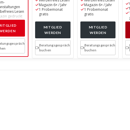
Werbefreies Lesen
Werbefreies Lesen
om-
Magazin 6× / Jahr
Magazin 6× / Jahr
anstaltungen
1 Probemonat
1 Probemonat
befreies Lesen
gratis
gratis
azin gedruckt
MITGLIED
MITGLIED
MITGLIED
WERDEN
WERDEN
WERDEN
atungsgespräch
Beratungsgespräch
Beratungsgespräch
hen
buchen
buchen