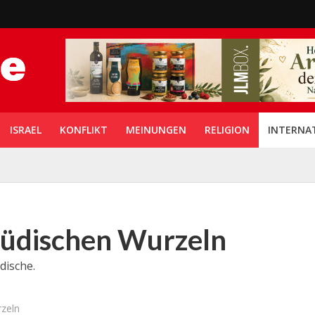
ISRAEL
KONFLIKT
MEINUNGEN
RELIGION
INTERNA
 jüdischen Wurzeln
dische.
rzeln