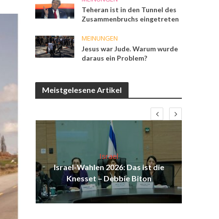
Teheran ist in den Tunnel des
Zusammenbruchs eingetreten
MEINUNGEN
Jesus war Jude. Warum wurde
daraus ein Problem?
Meistgelesene Artikel
Israel
ist
Israel-Wahlen 2026: Das ist die
Isr
ul
Knesset – Debbie Biton
d