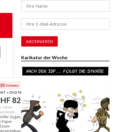
Karikatur der Woche
🇨🇭 Schweiz
INT + DIGITAL
HF 82
/ Jahr
l. höhere
sandkosten
Voller Zugang
E-Paper
Zoom-
Veranstaltungen