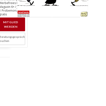
Werbefreies Lesen
Magazin 6× / Jahr
1 Probemonat
gratis
MITGLIED
WERDEN
Beratungsgespräch
buchen