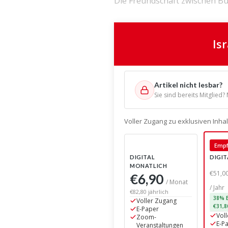
Die Freundschaft zwischen Bür
Is
Artikel nicht lesbar?
Sie sind bereits Mitglied?
Voller Zugang zu exklusiven Inh
Empf
DIGITAL
DIGIT
MONATLICH
€6,90
€51,0
/ Monat
/ Jahr
€82,80 jährlich
Voller Zugang
38% E
E-Paper
€31,8
Zoom-
Vol
Veranstaltungen
E-P