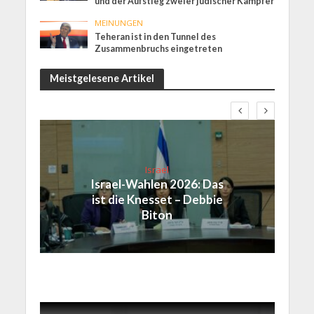
und der Aufstieg zweier jüdischer Kämpfer
MEINUNGEN
Teheran ist in den Tunnel des
Zusammenbruchs eingetreten
Meistgelesene Artikel
Israel
Israel-Wahlen 2026: Das
ist die Knesset – Debbie
Biton