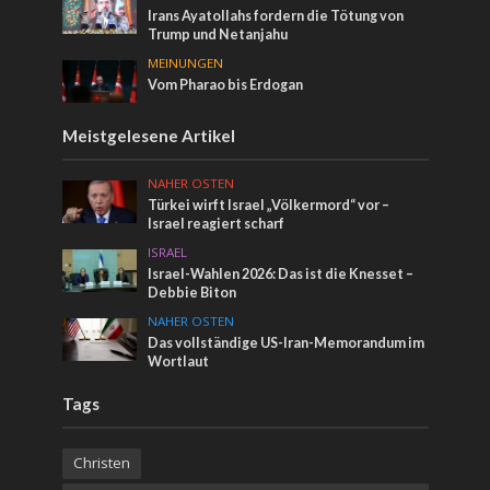
Irans Ayatollahs fordern die Tötung von
Trump und Netanjahu
MEINUNGEN
Vom Pharao bis Erdogan
Meistgelesene Artikel
NAHER OSTEN
Türkei wirft Israel „Völkermord“ vor –
Israel reagiert scharf
ISRAEL
Israel-Wahlen 2026: Das ist die Knesset –
Debbie Biton
NAHER OSTEN
Das vollständige US-Iran-Memorandum im
Wortlaut
Tags
Christen