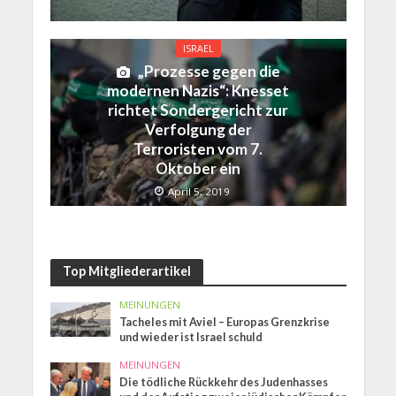
ISRAEL
„Prozesse gegen die
modernen Nazis“: Knesset
richtet Sondergericht zur
Verfolgung der
Terroristen vom 7.
Oktober ein
April 5, 2019
Top Mitgliederartikel
MEINUNGEN
Tacheles mit Aviel – Europas Grenzkrise
und wieder ist Israel schuld
MEINUNGEN
Die tödliche Rückkehr des Judenhasses