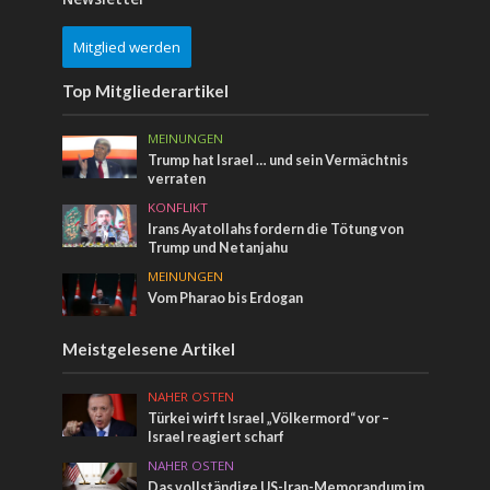
Mitglied werden
Top Mitgliederartikel
MEINUNGEN
Trump hat Israel … und sein Vermächtnis
verraten
KONFLIKT
Irans Ayatollahs fordern die Tötung von
Trump und Netanjahu
MEINUNGEN
Vom Pharao bis Erdogan
Meistgelesene Artikel
NAHER OSTEN
Türkei wirft Israel „Völkermord“ vor –
Israel reagiert scharf
NAHER OSTEN
Das vollständige US-Iran-Memorandum im