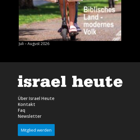
Juli – August 2026
Mai – J
Über Israel Heute
Kontakt
Faq
Newsletter
Mitglied werden