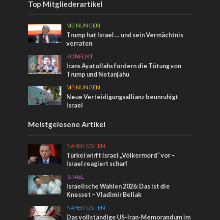
Top Mitgliederartikel
MEINUNGEN
Trump hat Israel … und sein Vermächtnis
verraten
KONFLIKT
Irans Ayatollahs fordern die Tötung von
Trump und Netanjahu
MEINUNGEN
Neue Verteidigungsallianz beunruhigt
Israel
Meistgelesene Artikel
NAHER OSTEN
Türkei wirft Israel „Völkermord“ vor –
Israel reagiert scharf
ISRAEL
Israelische Wahlen 2026: Das ist die
Knesset – Vladimir Beliak
NAHER OSTEN
Das vollständige US-Iran-Memorandum im