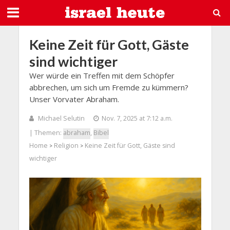
Keine Zeit für Gott, Gäste
sind wichtiger
Wer würde ein Treffen mit dem Schöpfer
abbrechen, um sich um Fremde zu kümmern?
Unser Vorvater Abraham.
Michael Selutin
Nov. 7, 2025 at 7:12 a.m.
| Themen:
abraham
,
Bibel
Home
Religion
Keine Zeit für Gott, Gäste sind
>
>
wichtiger