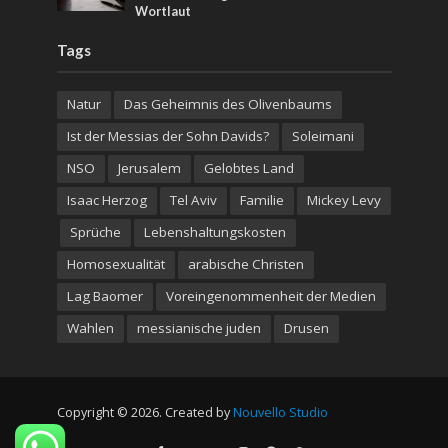
Wortlaut
Tags
Natur
Das Geheimnis des Olivenbaums
Ist der Messias der Sohn Davids?
Soleimani
NSO
Jerusalem
Gelobtes Land
Isaac Herzog
Tel Aviv
Familie
Mickey Levy
Sprüche
Lebenshaltungskosten
Homosexualität
arabische Christen
Lag Baomer
Voreingenommenheit der Medien
Wahlen
messianische juden
Drusen
Copyright © 2026. Created by
Nouvello Studio