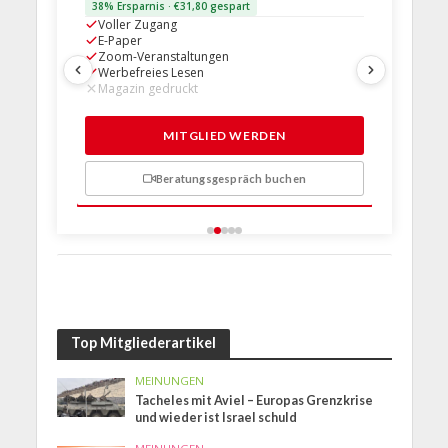
38% Ersparnis · €31,80 gespart
24% Erspar
Voller Zugang
Voller Z
E-Paper
E-Paper
Zoom-Veranstaltungen
Zoom-Ve
Werbefreies Lesen
Werbefre
Magazin gedruckt
Magazin 
1 Probem
MITGLIED WERDEN
Beratungsgespräch buchen
n
Top Mitgliederartikel
MEINUNGEN
Tacheles mit Aviel – Europas Grenzkrise
und wieder ist Israel schuld