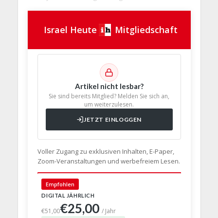
Israel Heute
Mitgliedschaft
Artikel nicht lesbar?
Sie sind bereits Mitglied? Melden Sie sich an,
um weiterzulesen.
JETZT EINLOGGEN
Voller Zugang zu exklusiven Inhalten, E-Paper,
Zoom-Veranstaltungen und werbefreiem Lesen.
🇩🇪 Deut
Empfohlen
DIGITAL JÄHRLICH
PRINT + D
€25,00
€63,
€51,00
/ Jahr