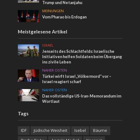
Trump und Netanjahu
MEINUNGEN
Vom Pharao bis Erdogan
Meistgelesene Artikel
ISRAEL
Jenseits des Schlachtfelds: Israelische
Initiativen helfen Soldaten beim Übergang
ins zivile Leben
NAHER OSTEN
Türkei wirft Israel „Völkermord“ vor –
Israel reagiert scharf
NAHER OSTEN
Das vollständige US-Iran-Memorandum im
Wortlaut
Tags
IDF
Jüdische Weisheit
Isebel
Bäume